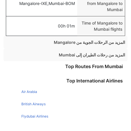
Mangalore-IXE,Mumbai-BOM
from Mangalore to
Mumbai
Time of Mangalore to
00h 01m
Mumbai flights
المزيد من الرحلات الجوية من Mangalore
Mangalore Dubai Flights
المزيد من رحلات الطيران إلى Mumbai
Mangalore Hyderabad Flights
Bangalore Mumbai Flights
Top Routes From Mumbai
Mangalore Chennai Flights
Ahmedabad Mumbai Flights
Top International Airlines
Mangalore Bangalore Flights
London Mumbai Flights
Air Arabia
Chennai Mumbai Flights
Kolkata Mumbai Flights
British Airways
Goa Mumbai Flights
Flydubai Airlines
Nagpur Mumbai Flights
Emirates Airlines