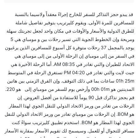
هل صحيح أن IndiGo تستغرق وقتا أقل في رحلة مباشرة
قد يبدو حجز التذاكر للسفر للخارج إجراءً معقداً ولاسيما بالنسبة
من إلىمومباي مما تستغرقه الخطوط الجوية الأخرى؟
للمسافرين للمرة الأولى. ويقوم كليرتريب بتوفير تفاصيل شاملة
نعم. توفر كل من IndiGo أسرع رحلات الطيران على هذا
للطرق الدولية والأسعار والأوقات في مكان واحد لجعل تجربتك سهلة
الطريق،
ومريحة وإن الخطوط الجوية التي تسير رحلات بين و مومباي هي 5
هل توفر شركات الطيران مساحة إضافية للنوم؟
يوجد بالمجمل 37 رحلات متوفرة كل أسبوع للمسافرين الذين يرغبون
كثير من خطوط طيران درجة رجال الأعمال توفر مساحة
في السفر من إلى مومباي إن الرحلة الأولى من إلى مومباي هي
إضافية للنوم.
الاتحاد للطيران والتي تغادر في 08:35 AM. أما الرحلة الأخيرة هي
هل يمكنني حمل طعامي الخاص؟
جيت لايت والتي تغادر في 04:20 PM تستغرق الرحلة في المتوسط
نعم، يمكنك حمل طعامك الخاص، و لكن يجب أن يكون معبئا
01h 25m ساعات بما في ذلك التوقف. وإن الفرق الزمني بين هاتين
بشكل جيد.
المدينتين هو 00h 01m وأرخص يوم للسفر من مومباي إلى هو 220.
قم بحجز تذاكرك قبل 90 يوماً للاستفادة من أفضل العروض. إن
هل سيقدم لي الكحول على متن رحلة من إلى مومباي؟
الرحلات من تغادر من ورمز الاتحاد الدولي للنقل الجوي لهذا المطار
لا تقدم شركة الطيران الكحول على متن رحلة داخلية. يتم
هو BOM. إن الرحلات من مومباي تغادر من ورمز الاتحاد الدولي للنقل
تقديم الكحول على متن الرحلات الدولية فقط.
الجوي لهذا المطار هو BOM. استخدم تطبيق كليرتريب سواءً كنت
ما متوسط أسعار رحلة الدرجة الاقتصادية من إلى مومباي؟
مسافر للتجوال أو للعمل. وسيسمح لك تقويم الأسعار بمقارنة الأسعار
تتراوح أسعار رحلة الدرجة الاقتصادية من AED 220 إلى