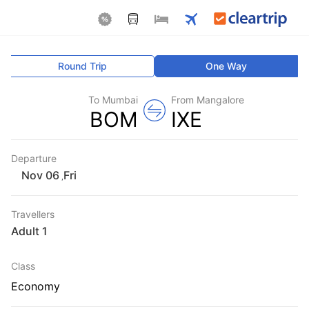
Round Trip
One Way
To Mumbai
From Mangalore
BOM
IXE
Departure
Fri
,
Travellers
1 Adult
Class
Economy