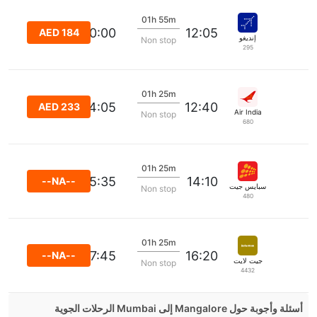
01h 55m
14:00:00
12:05
AED 184
إنديغو
Non stop
295
01h 25m
14:05
12:40
AED 233
Air India
Non stop
680
01h 25m
15:35
14:10
--NA--
سبايس جيت
Non stop
480
01h 25m
17:45
16:20
--NA--
جيت لايت
Non stop
4432
أسئلة وأجوبة حول Mangalore إلى Mumbai الرحلات الجوية