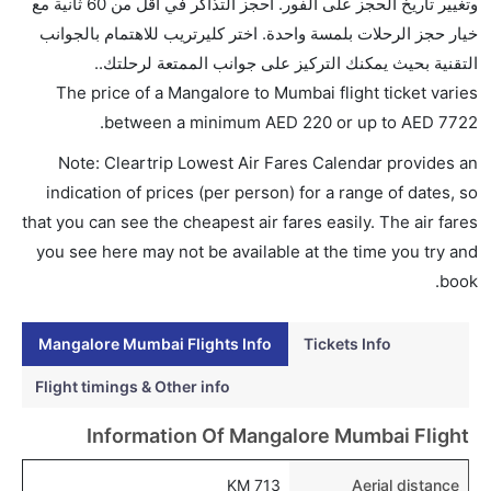
وتغيير تاريخ الحجز على الفور. احجز التذاكر في أقل من 60 ثانية مع
AED 7722. الاتحاد للطيران, إنديغو, ايرمارك للملاحة الجوية
خيار حجز الرحلات بلمسة واحدة. اختر كليرتريب للاهتمام بالجوانب
الأندونيسية, سبايس جيت, and جيت لايت يوفرون تذاكر
التقنية بحيث يمكنك التركيز على جوانب الممتعة لرحلتك..
في هذا النطاق من الأسعار.
The price of a Mangalore to Mumbai flight ticket varies
هل اختيار إنجاز إجراءات السفر عبر الإنترنت متاح في رحلة
.
between a minimum
AED
220
or up to AED
7722
إلى مومباي؟
Note: Cleartrip Lowest Air Fares Calendar provides an
نعم، يتاح للمسافر خيار إنجاز إجراءات السفر في الرحلة من
indication of prices (per person) for a range of dates, so
إلى مومباي عبر الإنترنت أو في المطار.
that you can see the cheapest air fares easily. The air fares
هل يمكنني حجز فنادق متوسطة التكلفة بالقرب من مطار
you see here may not be available at the time you try and
مومباي عبر الإنترنت؟
book.
نعم، يمكن حجز فنادق متوسطة التكلفة بالقرب من المطار
عبر اختيار فنادق كليرتريب.
Mangalore Mumbai Flights Info
Tickets Info
هل يتيح مومباي مطار إمكانية تغيير الحفاض للأطفال؟
Flight timings & Other info
نعم، يتيح مطار مومباي المطور حديثا هذه الإمكانية للأطفال
Information Of Mangalore Mumbai Flight
و الرضع.
713 KM
Aerial distance