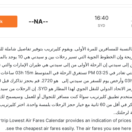
16:40
--NA--
ck
SYD
 بالنسبة للمسافرين للمرة الأولى. ويقوم كليرتريب بتوفير تفاصيل شاملة لل
AM. أما الرحلة الأخيرة هي الخطوط الجوية البريطانية و
للاستفادة من أفضل العروض. إن الرحلات من تغادر من ورمز الاتحاد الدولي للنقل الجوي له
الاتحاد الدولي للنقل الجوي لهذا المطار هو SYD. استخدم تطبيق كليرتريب سواءً كنت مسافر للتجوال أو للعمل. وس
بمقارنة الأسعار وتغيير تاريخ الحجز على الفور. احجز التذاكر في أقل من 60 ثانية مع خيار حجز الرحلات بلمسة واحدة. اختر
 لرحلتك..
trip Lowest Air Fares Calendar provides an indication of prices 
see the cheapest air fares easily. The air fares you see here