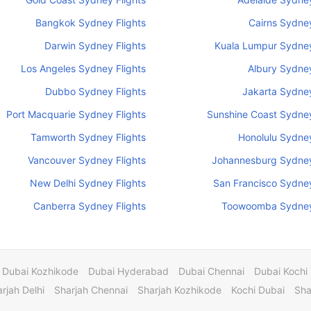
Bangkok Sydney Flights
Cairns Sydney
Darwin Sydney Flights
Kuala Lumpur Sydney
Los Angeles Sydney Flights
Albury Sydney
Dubbo Sydney Flights
Jakarta Sydney
Port Macquarie Sydney Flights
Sunshine Coast Sydney
Tamworth Sydney Flights
Honolulu Sydney
Vancouver Sydney Flights
Johannesburg Sydney
New Delhi Sydney Flights
San Francisco Sydney
Canberra Sydney Flights
Toowoomba Sydney 
Dubai Kozhikode
Dubai Hyderabad
Dubai Chennai
Dubai Kochi
rjah Delhi
Sharjah Chennai
Sharjah Kozhikode
Kochi Dubai
Sha