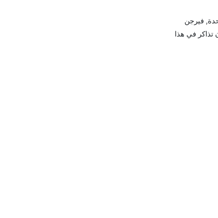
تاس, المتحدة, فيرجن
 الجوية البريطانية يوفرون تذاكر في هذا