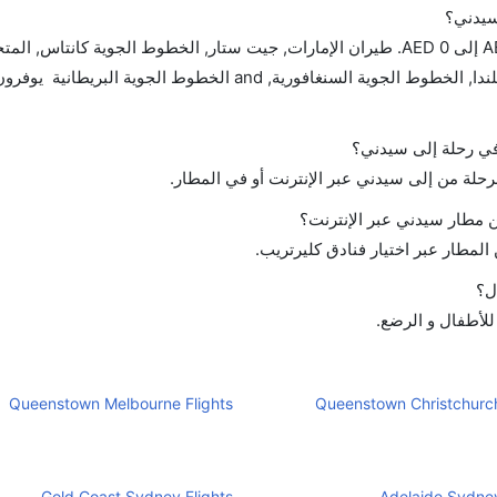
سيدني؟
تتراوح أسعار رحلة الدرجة الاقتصادية من AED 2720 إلى AED 0. طيران الإمارات, جيت ستار, الخطوط الجوية كان
أستراليا, طيران كندا, الاتحاد للطيران, طيران نيوزيلندا, الخطوط الجوية السنغافورية, and الخطوط
 في رحلة إلى سيدني؟
لرحلة من إلى سيدني عبر الإنترنت أو في المطار.
 مطار سيدني عبر الإنترنت؟
لمطار عبر اختيار فنادق كليرتريب.
ل؟
للأطفال و الرضع.
Queenstown Melbourne Flights
Queenstown Christchurch
Gold Coast Sydney Flights
Adelaide Sydney