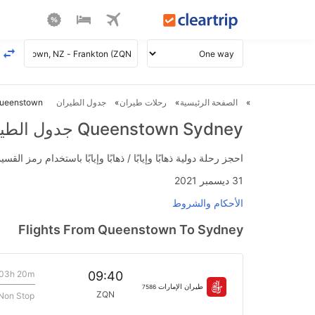
الصفحة الرئيسية
رحلات طيران
جدول الطيران
Queenstown ل Sydney طي
Queenstown Sydney جدول الطيران
احجز رحلة دولية ذهابًا وإيابًا / ذهابًا وإيابًا باستخدام رمز القسيمة FLIGHTS واحصل على استرداد نقدي فوري يصل إلى 700
31 ديسمبر 2021
الأحكام والشروط
Flights From Queenstown To Sydney
03h 20m
09:40
طيران الإمارات
7586
ZQN
Non Stop