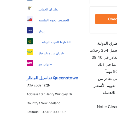
الطيران العماني
Che
الخطوط الجوية الفلبينية
إيربلو
الخطوط الجوية الدولية الباكستانية
طرق الدولية
والأسعار والأوقات في مكان واحد لجعل تجربتك سهلة ومريحة وإن الخطوط الجوية التي تسير رحلات بين و سيدني هي 10 يوجد بالمجمل 354 رحلات
طيران سيبو باسفيك
متوفرة كل أسبوع للمسافرين الذين يرغبون في السفر من إلى سيدني إن الرحلة الأولى من إلى سيدني هي طيران الإمارات والتي تغادر في 09:40
التي تغادر في 03:25 PM تستغرق الرحلة في المتوسط 03h 15m ساعات بما في ذلك
طيران ويز
التوقف. وإن الفرق الزمني بين هاتين المدينتين هو 03h 20m وأرخص يوم للسفر من سيدني إلى هو 2720. قم بحجز تذاكرك قبل 90 يوماً
Queenstown تفاصيل المطار
ذا المطار هو SYD. إن الرحلات من سيدني تغادر من
يسمح لك تقويم الأسعار
IATA code :
ZQN
 كليرتريب للاهتمام
Address :
Sir Henry Wringley Dr
Country :
New Zealand
Note: Clear
Latitude :
-45.0210990906