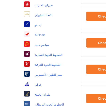
طيران الإمارات
الاتحاد للطيران
Che
إنديغو
Air India
Che
سبايس جيت
الخطوط الجوية القطرية
الخطوط الجوية التركية
Che
مصر للطيران اكسبرس
غو اير
طيران الخليج
Che
الخطوط الجوية البريطانية