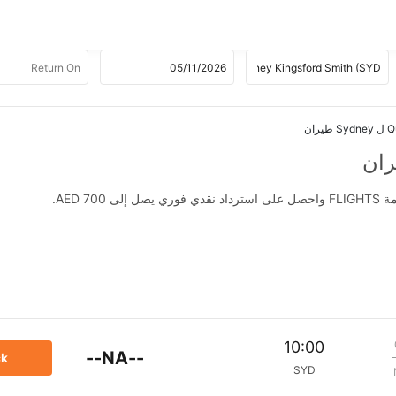
ران
AED .
10:00
--NA--
ck
SYD