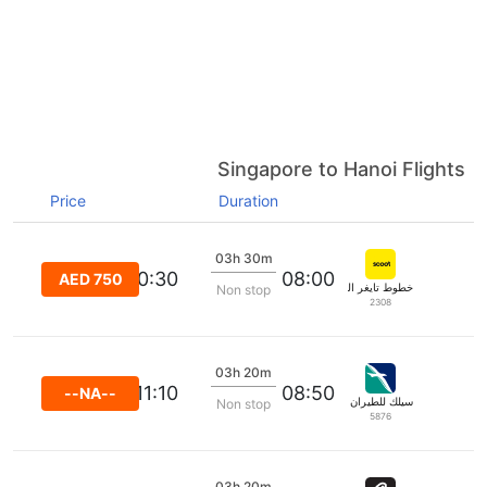
Singapore to Hanoi Flights
Price
Duration
03h 30m
10:30
08:00
AED 750
خطوط تايغر الجوية
Non stop
2308
03h 20m
11:10
08:50
--NA--
سيلك للطيران (سنغافورة) الخاصة المحدودة
Non stop
5876
03h 20m