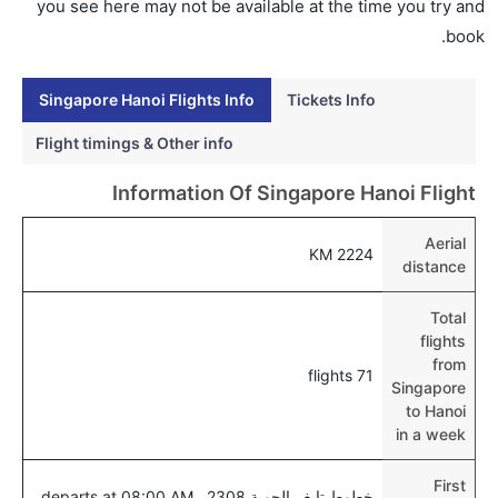
you see here may not be available at the time you try and
هل اختيار إنجاز إجراءات السفر عبر الإنترنت متاح في رحلة
book.
إلى هانوي؟
نعم، يتاح للمسافر خيار إنجاز إجراءات السفر في الرحلة من
Singapore Hanoi Flights Info
Tickets Info
إلى هانوي عبر الإنترنت أو في المطار.
Flight timings & Other info
هل يمكنني حجز فنادق متوسطة التكلفة بالقرب من مطار
Information Of Singapore Hanoi Flight
هانوي عبر الإنترنت؟
نعم، يمكن حجز فنادق متوسطة التكلفة بالقرب من المطار
Aerial
2224 KM
عبر اختيار فنادق كليرتريب.
distance
هل يتيح هانوي مطار إمكانية تغيير الحفاض للأطفال؟
Total
نعم، يتيح مطار هانوي المطور حديثا هذه الإمكانية للأطفال
flights
و الرضع.
from
71 flights
Singapore
to Hanoi
in a week
First
خطوط تايغر الجوية 2308 , departs at 08:00 AM