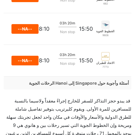
Non stop
662
03h 20m
18:10
15:50
--NA--
الخطوط الجوية الإندونيسية جارودا
Non stop
9606
03h 20m
18:10
15:50
--NA--
الاتحاد للطيران
Non stop
7773
أسئلة وأجوبة حول Singapore إلى Hanoi الرحلات الجوية
هل صحيح أن VietJet Air تستغرق وقتا أقل في رحلة
قد يبدو حجز التذاكر للسفر للخارج إجراءً معقداً ولاسيما بالنسبة
مباشرة من إلىهانوي مما تستغرقه الخطوط الجوية الأخرى؟
للمسافرين للمرة الأولى. ويقوم كليرتريب بتوفير تفاصيل شاملة
نعم. توفر كل من VietJet Air أسرع رحلات الطيران على
للطرق الدولية والأسعار والأوقات في مكان واحد لجعل تجربتك سهلة
هذا الطريق،
ومريحة وإن الخطوط الجوية التي تسير رحلات بين و هانوي هي 9
هل توفر شركات الطيران مساحة إضافية للنوم؟
يوجد بالمجمل 71 رحلات متوفرة كل أسبوع للمسافرين الذين يرغبون