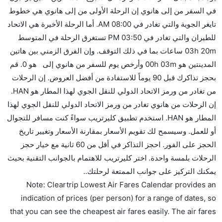
كثير من خطوط طيران درجة رجال الأعمال توفر مساحة
في السفر من إلى هانوي إن الرحلة الأولى من إلى هانوي هي خطوط
إضافية للنوم.
تايغر الجوية والتي تغادر في 08:00 AM. أما الرحلة الأخيرة هي الاتحاد
هل يمكنني حمل طعامي الخاص؟
للطيران والتي تغادر في 03:50 PM تستغرق الرحلة في المتوسط
نعم، يمكنك حمل طعامك الخاص، و لكن يجب أن يكون معبئا
03h 20m ساعات بما في ذلك التوقف. وإن الفرق الزمني بين هاتين
بشكل جيد.
المدينتين هو 00h 03m وأرخص يوم للسفر من هانوي إلى هو 0. قم
بحجز تذاكرك قبل 90 يوماً للاستفادة من أفضل العروض. إن الرحلات
هل سيقدم لي الكحول على متن رحلة من إلى هانوي؟
من تغادر من ورمز الاتحاد الدولي للنقل الجوي لهذا المطار هو HAN.
لا تقدم شركة الطيران الكحول على متن رحلة داخلية. يتم
إن الرحلات من هانوي تغادر من ورمز الاتحاد الدولي للنقل الجوي لهذا
تقديم الكحول على متن الرحلات الدولية فقط.
المطار هو HAN. استخدم تطبيق كليرتريب سواءً كنت مسافر للتجوال
ما متوسط أسعار رحلة الدرجة الاقتصادية من إلى هانوي؟
أو للعمل. وسيسمح لك تقويم الأسعار بمقارنة الأسعار وتغيير تاريخ
تتراوح أسعار رحلة الدرجة الاقتصادية من AED 0 إلى AED
الحجز على الفور. احجز التذاكر في أقل من 60 ثانية مع خيار حجز
7960. خطوط تايغر الجوية, سيلك للطيران (سنغافورة)
الرحلات بلمسة واحدة. اختر كليرتريب للاهتمام بالجوانب التقنية بحيث
الخاصة المحدودة, طيران نيوزيلندا, الخطوط الجوية
يمكنك التركيز على جوانب الممتعة لرحلتك..
السنغافورية, الخطوط الجوية التركية, فيرجن أستراليا,
Note: Cleartrip Lowest Air Fares Calendar provides an
الخطوط الطيران الفيتنامية, الخطوط الجوية الإندونيسية
indication of prices (per person) for a range of dates, so
جارودا, and الاتحاد للطيران يوفرون تذاكر في هذا النطاق
that you can see the cheapest air fares easily. The air fares
من الأسعار.