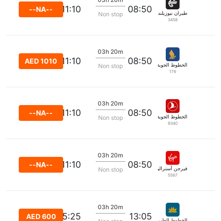
11:10
08:50
--NA--
طيران نيوزيلندا
Non stop
3458
03h 20m
11:10
08:50
AED 1010
الخطوط الجوية السنغافورية
Non stop
176
03h 20m
11:10
08:50
--NA--
الخطوط الجوية التركية
Non stop
9340
03h 20m
11:10
08:50
--NA--
فيرجن أستراليا
Non stop
5567
03h 20m
15:25
13:05
AED 600
الخطوط الطيران الفيتنامية