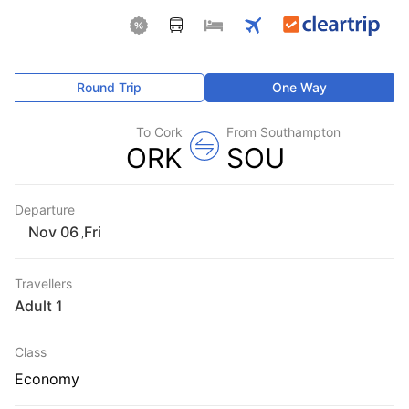
Round Trip
One Way
To Cork
From Southampton
ORK
SOU
Departure
Fri
,
Travellers
1 Adult
Class
Economy