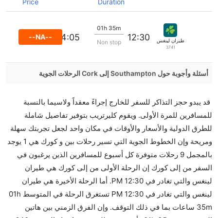
Price
Duration
01h 35m
14:05
12:30
--NA--
طيران لينغس
Non stop
3741
أسئلة وأجوبة حول Southampton إلى Cork الرحلات الجوية
هل صحيح أن تستغرق وقتا أقل في رحلة مباشرة من
قد يبدو حجز التذاكر للسفر للخارج إجراءً معقداً ولاسيما بالنسبة
إلىكورك مما تستغرقه الخطوط الجوية الأخرى؟
للمسافرين للمرة الأولى. ويقوم كليرتريب بتوفير تفاصيل شاملة
نعم. توفر كل من أسرع رحلات الطيران على هذا الطريق،
للطرق الدولية والأسعار والأوقات في مكان واحد لجعل تجربتك سهلة
هل توفر شركات الطيران مساحة إضافية للنوم؟
ومريحة وإن الخطوط الجوية التي تسير رحلات بين و كورك هي 1 يوجد
كثير من خطوط طيران درجة رجال الأعمال توفر مساحة
بالمجمل 9 رحلات متوفرة كل أسبوع للمسافرين الذين يرغبون في
إضافية للنوم.
السفر من إلى كورك إن الرحلة الأولى من إلى كورك هي طيران
هل يمكنني حمل طعامي الخاص؟
لينغس والتي تغادر في 12:30 PM. أما الرحلة الأخيرة هي طيران
نعم، يمكنك حمل طعامك الخاص، و لكن يجب أن يكون معبئا
لينغس والتي تغادر في 12:30 PM تستغرق الرحلة في المتوسط 01h
بشكل جيد.
35m ساعات بما في ذلك التوقف. وإن الفرق الزمني بين هاتين