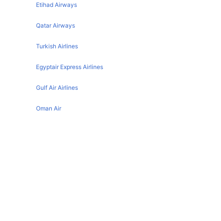
Southampton Belfast Flights
Etihad Airways
Southampton Alicante Flights
Qatar Airways
Southampton Malaga Flights
Turkish Airlines
Southampton Guernsey Flights
Southampton Bergerac Flights
Egyptair Express Airlines
Southampton Faro Flights
Gulf Air Airlines
Oman Air
Southampton تفاصيل المطار
IATA code :
SOU
Country :
United Kingdom
Latitude :
50.9502983093
Longitude :
-1.3567999601
Cork تفاصيل المطار
IATA code :
ORK