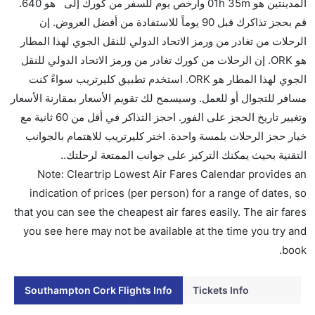
المدينتين هو 01h 35m وأرخص يوم للسفر من كورك إلى هو 640.
هل سيقدم لي الكحول على متن رحلة من إلى كورك؟
قم بحجز تذاكرك قبل 90 يوماً للاستفادة من أفضل العروض. إن
لا تقدم شركة الطيران الكحول على متن رحلة داخلية. يتم
الرحلات من تغادر من ورمز الاتحاد الدولي للنقل الجوي لهذا المطار
تقديم الكحول على متن الرحلات الدولية فقط.
هو ORK. إن الرحلات من كورك تغادر من ورمز الاتحاد الدولي للنقل
ما متوسط أسعار رحلة الدرجة الاقتصادية من إلى كورك؟
الجوي لهذا المطار هو ORK. استخدم تطبيق كليرتريب سواءً كنت
تتراوح أسعار رحلة الدرجة الاقتصادية من AED 640 إلى
مسافر للتجوال أو للعمل. وسيسمح لك تقويم الأسعار بمقارنة الأسعار
AED 0. طيران لينغس يوفرون تذاكر في هذا النطاق من
وتغيير تاريخ الحجز على الفور. احجز التذاكر في أقل من 60 ثانية مع
الأسعار.
خيار حجز الرحلات بلمسة واحدة. اختر كليرتريب للاهتمام بالجوانب
هل اختيار إنجاز إجراءات السفر عبر الإنترنت متاح في رحلة
التقنية بحيث يمكنك التركيز على جوانب الممتعة لرحلتك..
إلى كورك؟
Note: Cleartrip Lowest Air Fares Calendar provides an
نعم، يتاح للمسافر خيار إنجاز إجراءات السفر في الرحلة من
indication of prices (per person) for a range of dates, so
إلى كورك عبر الإنترنت أو في المطار.
that you can see the cheapest air fares easily. The air fares
you see here may not be available at the time you try and
هل يمكنني حجز فنادق متوسطة التكلفة بالقرب من مطار
book.
كورك عبر الإنترنت؟
نعم، يمكن حجز فنادق متوسطة التكلفة بالقرب من المطار
Southampton Cork Flights Info
Tickets Info
عبر اختيار فنادق كليرتريب.