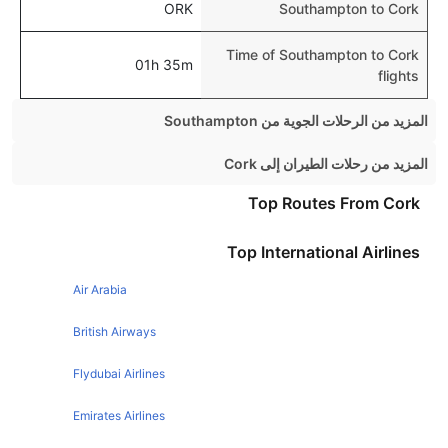
ORK
Southampton to Cork
Time of Southampton to Cork
01h 35m
flights
المزيد من الرحلات الجوية من Southampton
Southampton Edinburgh Flights
المزيد من رحلات الطيران إلى Cork
Southampton Amsterdam Flights
London Cork Flights
Top Routes From Cork
Southampton Manchester Flights
Manchester Cork Flights
Top International Airlines
Southampton Glasgow Flights
Birmingham Cork Flights
Southampton Dublin Flights
Air Arabia
Bristol Cork Flights
Southampton Newcastle Flights
Newcastle Cork Flights
British Airways
Southampton Paris Flights
Flydubai Airlines
Southampton Jersey Flights
Emirates Airlines
Southampton Leeds Flights