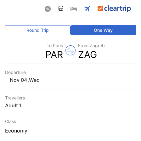
Round Trip
One Way
To Paris
From Zagreb
PAR
ZAG
Departure
Wed
,
Travellers
1 Adult
Class
Economy