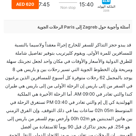
17:45
15:40
AED 620
الملكية الهولندية كي إل إم
Non stop
2205
أسئلة وأجوبة حول Zagreb إلى Paris الرحلات الجوية
هل صحيح أن Vueling Airlines تستغرق وقتا أقل في رحلة
قد يبدو حجز التذاكر للسفر للخارج إجراءً معقداً ولاسيما بالنسبة
مباشرة من إلىباريس مما تستغرقه الخطوط الجوية
للمسافرين للمرة الأولى. ويقوم كليرتريب بتوفير تفاصيل شاملة
الأخرى؟
للطرق الدولية والأسعار والأوقات في مكان واحد لجعل تجربتك سهلة
نعم. توفر كل من Vueling Airlines أسرع رحلات الطيران
ومريحة وإن الخطوط الجوية التي تسير رحلات بين و باريس هي 8
على هذا الطريق،
يوجد بالمجمل 62 رحلات متوفرة كل أسبوع للمسافرين الذين يرغبون
هل توفر شركات الطيران مساحة إضافية للنوم؟
في السفر من إلى باريس إن الرحلة الأولى من إلى باريس هي طيران
كثير من خطوط طيران درجة رجال الأعمال توفر مساحة
كندا والتي تغادر في 09:00 AM. أما الرحلة الأخيرة هي الملكية
إضافية للنوم.
الهولندية كي إل إم والتي تغادر في 03:40 PM تستغرق الرحلة في
هل يمكنني حمل طعامي الخاص؟
المتوسط 02h 05m ساعات بما في ذلك التوقف. وإن الفرق الزمني
نعم، يمكنك حمل طعامك الخاص، و لكن يجب أن يكون معبئا
بين هاتين المدينتين هو 00h 02m وأرخص يوم للسفر من باريس إلى
بشكل جيد.
هو 254. قم بحجز تذاكرك قبل 90 يوماً للاستفادة من أفضل
العروض. إن الرحلات من تغادر من ورمز الاتحاد الدولي للنقل الجوي