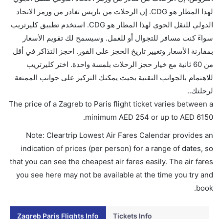
هل سيقدم لي الكحول على متن رحلة من إلى باريس؟
لهذا المطار هو CDG. إن الرحلات من باريس تغادر من ورمز الاتحاد
لا تقدم شركة الطيران الكحول على متن رحلة داخلية. يتم
الدولي للنقل الجوي لهذا المطار هو CDG. استخدم تطبيق كليرتريب
تقديم الكحول على متن الرحلات الدولية فقط.
سواءً كنت مسافر للتجوال أو للعمل. وسيسمح لك تقويم الأسعار
ما متوسط أسعار رحلة الدرجة الاقتصادية من إلى باريس؟
بمقارنة الأسعار وتغيير تاريخ الحجز على الفور. احجز التذاكر في أقل
تتراوح أسعار رحلة الدرجة الاقتصادية من AED 254 إلى
من 60 ثانية مع خيار حجز الرحلات بلمسة واحدة. اختر كليرتريب
AED 6150. طيران كندا, الخطوط الجوية الفرنسية,
للاهتمام بالجوانب التقنية بحيث يمكنك التركيز على جوانب الممتعة
الخطوط الجوية الكرواتية, المتحدة, ايرمارك للملاحة الجوية
لرحلتك..
الأندونيسية, فلاي بي, دلتا, and الملكية الهولندية كي إل إم
The price of a Zagreb to Paris flight ticket varies between a
يوفرون تذاكر في هذا النطاق من الأسعار.
.
minimum
AED
254
or up to AED
6150
هل اختيار إنجاز إجراءات السفر عبر الإنترنت متاح في رحلة
Note: Cleartrip Lowest Air Fares Calendar provides an
إلى باريس؟
indication of prices (per person) for a range of dates, so
نعم، يتاح للمسافر خيار إنجاز إجراءات السفر في الرحلة من
that you can see the cheapest air fares easily. The air fares
إلى باريس عبر الإنترنت أو في المطار.
you see here may not be available at the time you try and
هل يمكنني حجز فنادق متوسطة التكلفة بالقرب من مطار
book.
باريس عبر الإنترنت؟
نعم، يمكن حجز فنادق متوسطة التكلفة بالقرب من المطار
Zagreb Paris Flights Info
Tickets Info