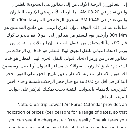
إلى بنغالور إن الرحلة الأولى من إلى بنغالور هي السعودية للطيران
والتي تغادر في 03:20 AM. أما الرحلة الأخيرة هي الإثيوبية للطيران
والتي تغادر في 10:45 PM تستغرق الرحلة في المتوسط 00h 10m
ساعات بما في ذلك التوقف. وإن الفرق الزمني بين هاتين المدينتين هو
00h 14m وأرخص يوم للسفر من بنغالور إلى هو 0. قم بحجز تذاكرك
قبل 90 يوماً للاستفادة من أفضل العروض. إن الرحلات من تغادر من
ورمز الاتحاد الدولي للنقل الجوي لهذا المطار هو BLR. إن الرحلات من
بنغالور تغادر من ورمز الاتحاد الدولي للنقل الجوي لهذا المطار هو BLR.
استخدم تطبيق كليرتريب سواءً كنت مسافر للتجوال أو للعمل. وسيسمح
لك تقويم الأسعار بمقارنة الأسعار وتغيير تاريخ الحجز على الفور. احجز
التذاكر في أقل من 60 ثانية مع خيار حجز الرحلات بلمسة واحدة. اختر
كليرتريب للاهتمام بالجوانب التقنية بحيث يمكنك التركيز على جوانب
الممتعة لرحلتك..
Note: Cleartrip Lowest Air Fares Calendar provides an
indication of prices (per person) for a range of dates, so that
you can see the cheapest air fares easily. The air fares you
see here may not be available at the time you try and book.