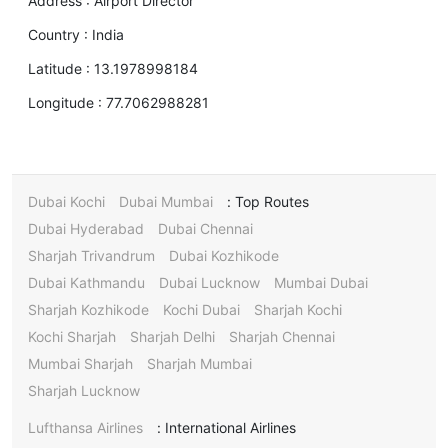
Address :
Airport Director
Country :
India
Latitude :
13.1978998184
Longitude :
77.7062988281
Dubai Kochi
Dubai Mumbai
Top Routes :
Dubai Hyderabad
Dubai Chennai
Sharjah Trivandrum
Dubai Kozhikode
Dubai Kathmandu
Dubai Lucknow
Mumbai Dubai
Sharjah Kozhikode
Kochi Dubai
Sharjah Kochi
Kochi Sharjah
Sharjah Delhi
Sharjah Chennai
Mumbai Sharjah
Sharjah Mumbai
Sharjah Lucknow
Lufthansa Airlines
International Airlines :