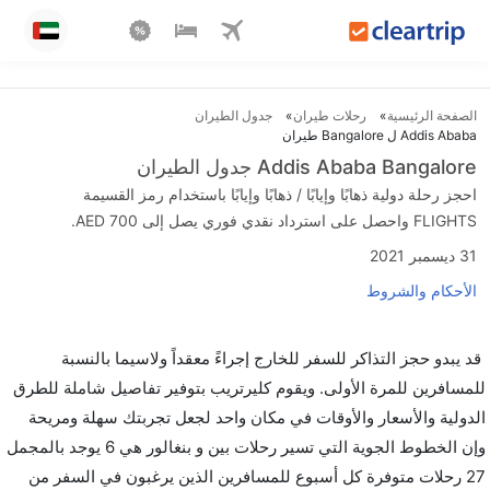
الصفحة الرئيسية
رحلات طيران
جدول الطيران
Addis Ababa ل Bangalore طيران
Addis Ababa Bangalore جدول الطيران
احجز رحلة دولية ذهابًا وإيابًا / ذهابًا وإيابًا باستخدام رمز القسيمة
FLIGHTS واحصل على استرداد نقدي فوري يصل إلى AED 700.
31 ديسمبر 2021
الأحكام والشروط
قد يبدو حجز التذاكر للسفر للخارج إجراءً معقداً ولاسيما بالنسبة
للمسافرين للمرة الأولى. ويقوم كليرتريب بتوفير تفاصيل شاملة للطرق
الدولية والأسعار والأوقات في مكان واحد لجعل تجربتك سهلة ومريحة
وإن الخطوط الجوية التي تسير رحلات بين و بنغالور هي 6 يوجد بالمجمل
27 رحلات متوفرة كل أسبوع للمسافرين الذين يرغبون في السفر من