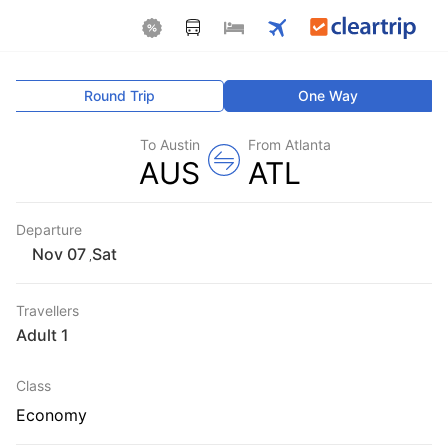
Round Trip
One Way
To Austin
From Atlanta
AUS
ATL
Departure
Sat
,
Travellers
1 Adult
Class
Economy