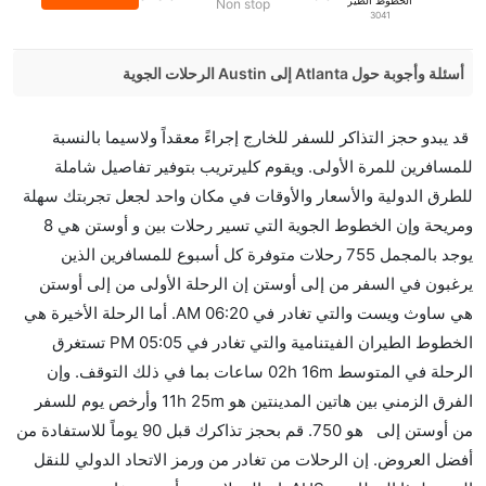
الخطوط الطيران الفيتنامية
Non stop
3041
أسئلة وأجوبة حول Atlanta إلى Austin الرحلات الجوية
هل صحيح أن Delta تستغرق وقتا أقل في رحلة مباشرة من
قد يبدو حجز التذاكر للسفر للخارج إجراءً معقداً ولاسيما بالنسبة
إلىأوستن مما تستغرقه الخطوط الجوية الأخرى؟
للمسافرين للمرة الأولى. ويقوم كليرتريب بتوفير تفاصيل شاملة
نعم. توفر كل من Delta أسرع رحلات الطيران على هذا
للطرق الدولية والأسعار والأوقات في مكان واحد لجعل تجربتك سهلة
الطريق،
ومريحة وإن الخطوط الجوية التي تسير رحلات بين و أوستن هي 8
هل توفر شركات الطيران مساحة إضافية للنوم؟
يوجد بالمجمل 755 رحلات متوفرة كل أسبوع للمسافرين الذين
كثير من خطوط طيران درجة رجال الأعمال توفر مساحة
يرغبون في السفر من إلى أوستن إن الرحلة الأولى من إلى أوستن
إضافية للنوم.
هي ساوث ويست والتي تغادر في 06:20 AM. أما الرحلة الأخيرة هي
هل يمكنني حمل طعامي الخاص؟
الخطوط الطيران الفيتنامية والتي تغادر في 05:05 PM تستغرق
نعم، يمكنك حمل طعامك الخاص، و لكن يجب أن يكون معبئا
الرحلة في المتوسط 02h 16m ساعات بما في ذلك التوقف. وإن
بشكل جيد.
الفرق الزمني بين هاتين المدينتين هو 11h 25m وأرخص يوم للسفر
من أوستن إلى هو 750. قم بحجز تذاكرك قبل 90 يوماً للاستفادة من
هل سيقدم لي الكحول على متن رحلة من إلى أوستن؟
أفضل العروض. إن الرحلات من تغادر من ورمز الاتحاد الدولي للنقل
لا تقدم شركة الطيران الكحول على متن رحلة داخلية. يتم