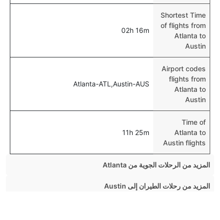
Shortest Time
of flights from
02h 16m
Atlanta to
Austin
Airport codes
flights from
Atlanta-ATL,Austin-AUS
Atlanta to
Austin
Time of
11h 25m
Atlanta to
Austin flights
المزيد من الرحلات الجوية من Atlanta
Atlanta Miami Flights
المزيد من رحلات الطيران إلى Austin
Atlanta Chicago Flights
Chicago Austin Flights
Top Routes From Austin
Atlanta New York Flights
New York Austin Flights