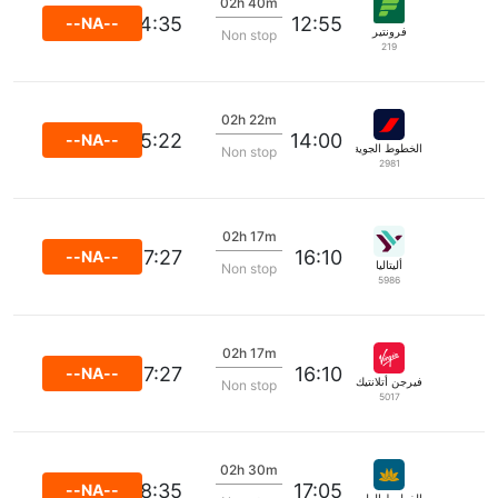
02h 40m
14:35
12:55
--NA--
فرونتير
Non stop
219
02h 22m
15:22
14:00
--NA--
الخطوط الجوية الفرنسية
Non stop
2981
02h 17m
17:27
16:10
--NA--
أليتاليا
Non stop
5986
02h 17m
17:27
16:10
--NA--
فيرجن أتلانتيك
Non stop
5017
02h 30m
18:35
17:05
--NA--