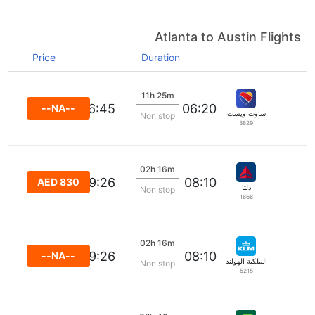
Atlanta to Austin Flights
Price
Duration
11h 25m
16:45
06:20
--NA--
ساوث ويست
Non stop
3829
02h 16m
09:26
08:10
AED 830
دلتا
Non stop
1868
02h 16m
09:26
08:10
--NA--
الملكية الهولندية كي إل إم
Non stop
5215