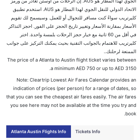
الجوي لهذا المطار هو AUS. إن الرحلات من أوستن تغادر من ورمز
تقديم الكحول على متن الرحلات الدولية فقط.
الاتحاد الدولي للنقل الجوي لهذا المطار هو AUS. استخدم تطبيق
ما متوسط أسعار رحلة الدرجة الاقتصادية من إلى أوستن؟
كليرتريب سواءً كنت مسافر للتجوال أو للعمل. وسيسمح لك تقويم
تتراوح أسعار رحلة الدرجة الاقتصادية من AED 750 إلى
الأسعار بمقارنة الأسعار وتغيير تاريخ الحجز على الفور. احجز التذاكر
AED 3150. ساوث ويست, دلتا, الملكية الهولندية كي إل
في أقل من 60 ثانية مع خيار حجز الرحلات بلمسة واحدة. اختر
إم, فرونتير, الخطوط الجوية الفرنسية, أليتاليا, فيرجن
كليرتريب للاهتمام بالجوانب التقنية بحيث يمكنك التركيز على جوانب
أتلانتيك, and الخطوط الطيران الفيتنامية يوفرون تذاكر في
الممتعة لرحلتك..
هذا النطاق من الأسعار.
The price of a Atlanta to Austin flight ticket varies between
هل اختيار إنجاز إجراءات السفر عبر الإنترنت متاح في رحلة
.
a minimum
AED
750
or up to AED
3150
إلى أوستن؟
Note: Cleartrip Lowest Air Fares Calendar provides an
نعم، يتاح للمسافر خيار إنجاز إجراءات السفر في الرحلة من
indication of prices (per person) for a range of dates, so
إلى أوستن عبر الإنترنت أو في المطار.
that you can see the cheapest air fares easily. The air fares
هل يمكنني حجز فنادق متوسطة التكلفة بالقرب من مطار
you see here may not be available at the time you try and
أوستن عبر الإنترنت؟
book.
نعم، يمكن حجز فنادق متوسطة التكلفة بالقرب من المطار
عبر اختيار فنادق كليرتريب.
Atlanta Austin Flights Info
Tickets Info