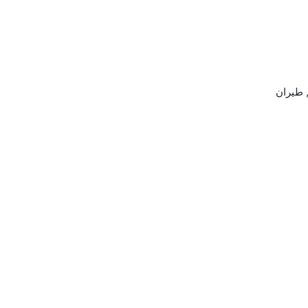
فرنسية, طيران