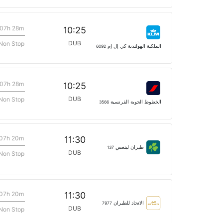
07h 28m
10:25
DUB
Non Stop
الملكية الهولندية كي إل إم
6092
07h 28m
10:25
DUB
Non Stop
الخطوط الجوية الفرنسية
3566
07h 20m
11:30
طيران لينغس
137
DUB
Non Stop
07h 20m
11:30
الاتحاد للطيران
7977
DUB
Non Stop