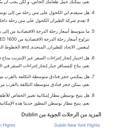
نعم، يمكنك حمل طعامك الخاص، و لكن يجب أن يكو
هل سيقدم لي الكحول على متن رحلة من إلى بو
لا تقدم شركة الطيران الكحول على متن رحلة داخلي
ما متوسط أسعار رحلة الدرجة الاقتصادية من إلى
لينغس, الاتحاد للطيران, المتحدة, and الخطوط الجوية البريطانية يوفرون تذاكر في هذا النطاق من الأسعار.
هل اختيار إنجاز إجراءات السفر عبر الإنترنت متا
نعم، يتاح للمسافر خيار إنجاز إجراءات السفر في ا
هل يمكنني حجز فنادق متوسطة التكلفة بالقرب من
نعم، يمكن حجز فنادق متوسطة التكلفة بالقرب من ا
هل يتيح بوسطن مطار إمكانية تغيير الحفاض للأطف
نعم، يتيح مطار بوسطن المطور حديثا هذه الإمكانية
المزيد من الرحلات الجوية من Dublin
 Flights
Dublin New York Flights