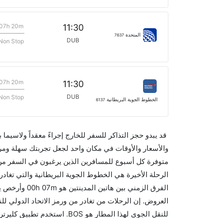
07h 20m
11:30
المتحدة
7637
DUB
Non Stop
07h 20m
11:30
DUB
Non Stop
الخطوط الجوية البريطانية
6137
قد يبدو حجز التذاكر للسفر للخارج إجراءً معقداً ولاسيما
للنقل الجوي لهذا المطار هو S