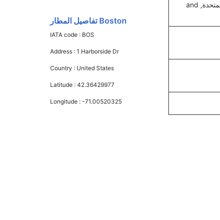
دلتا, الملكية الهولندية كي إل إم, الخطوط الجوية الفرنسية, طيران لينغس, الاتحاد للطيران, المتحدة, and
Boston تفاصيل المطار
IATA code :
BOS
Address :
1 Harborside Dr
Country :
United States
Latitude :
42.36429977
Longitude :
-71.00520325