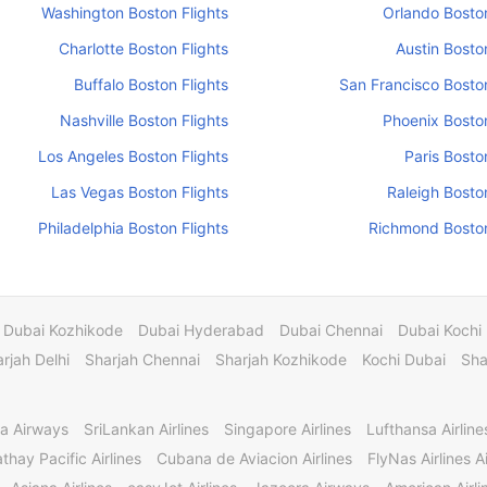
Washington Boston Flights
Orlando Boston
Charlotte Boston Flights
Austin Boston
Buffalo Boston Flights
San Francisco Boston
Nashville Boston Flights
Phoenix Boston
Los Angeles Boston Flights
Paris Bosto
Las Vegas Boston Flights
Raleigh Boston
Philadelphia Boston Flights
Richmond Boston
Dubai Kozhikode
Dubai Hyderabad
Dubai Chennai
Dubai Kochi
rjah Delhi
Sharjah Chennai
Sharjah Kozhikode
Kochi Dubai
Sha
a Airways
SriLankan Airlines
Singapore Airlines
Lufthansa Airline
thay Pacific Airlines
Cubana de Aviacion Airlines
FlyNas Airlines Ai