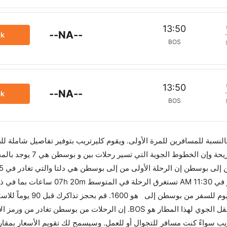
13:50
--NA--
ck
BOS
13:50
--NA--
ck
BOS
 بالنسبة للمسافرين للمرة الأولى. ويقوم كليرتريب بتوفير تفاصيل شاملة لل
الرحلة الأخيرة هي الخطوط الجوية البريطانية والتي تغادر في 11:30 AM ت
الفرق الزمني بين هاتين المدينتين هو 00h 07m وأرخص ي
العروض. إن الرحلات من تغادر من ورمز الاتحاد الدولي للنقل الجوي لهذا المطار هو BOS. إن الرحلات من بوسطن
BO. استخدم تطبيق كليرتريب سواءً كنت مسافر للتجوال أو للعمل. وسيسمح لك تقويم الأسعار بم