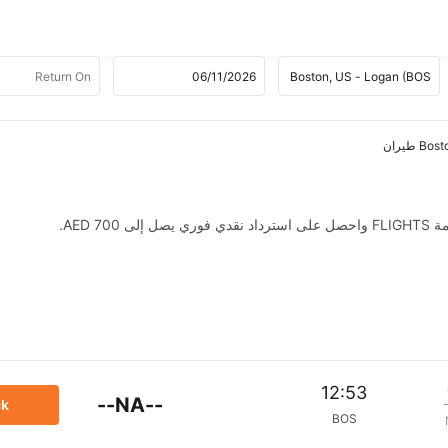
AED .
12:53
--NA--
ck
BOS