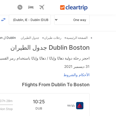
الصفحة الرئيسية
رحلات طيران
جدول الطيران
Dublin ل Boston طيران
Dublin Boston جدول الطيران
احجز رحلة دولية ذهابًا وإيابًا / ذهابًا وإيابًا باستخدام رمز القسيمة FLIGHTS واحصل على استرداد نقدي فوري يصل إلى 700
31 ديسمبر 2021
الأحكام والشروط
Flights From Dublin To Boston
07h 28m
10:25
دلتا
155
DUB
Non Stop