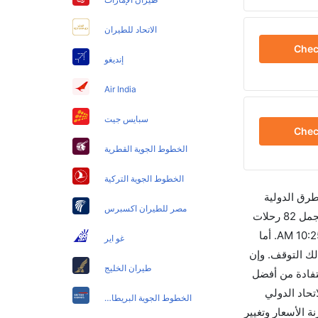
الاتحاد للطيران
Che
إنديغو
Air India
سبايس جيت
Che
الخطوط الجوية القطرية
الخطوط الجوية التركية
طرق الدولية
مصر للطيران اكسبرس
والأسعار والأوقات في مكان واحد لجعل تجربتك سهلة ومريحة وإن الخطوط الجوية التي تسير رحلات بين و بوسطن هي 7 يوجد بالمجمل 82 رحلات
متوفرة كل أسبوع للمسافرين الذين يرغبون في السفر من إلى بوسطن إن الرحلة الأولى من إلى بوسطن هي دلتا والتي تغادر في 10:25 AM. أما
غو اير
ستغرق الرحلة في المتوسط 07h 20m ساعات بما في ذلك التوقف. وإن
طيران الخليج
وم للسفر من بوسطن إلى هو 1600. قم بحجز تذاكرك قبل 90 يوماً للاستفادة من أفضل
 تغادر من ورمز الاتحاد الدولي
الخطوط الجوية البريطانية
قارنة الأسعار وتغيير