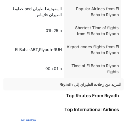
Popular Airlines from El
السعودية للطيران and خطوط
Baha to Riyadh
الطيران فلايناس
Shortest Time of flights
01h 25m
from El Baha to Riyadh
Airport codes flights from El
El Baha-ABT,Riyadh-RUH
Baha to Riyadh
Time of El Baha to Riyadh
00h 01m
flights
المزيد من رحلات الطيران إلى Riyadh
Cairo Riyadh Flights
Top Routes From Riyadh
Jeddah Riyadh Flights
Top International Airlines
Dubai Riyadh Flights
Air Arabia