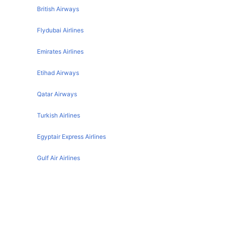
British Airways
Flydubai Airlines
Emirates Airlines
Etihad Airways
Qatar Airways
Turkish Airlines
Egyptair Express Airlines
Gulf Air Airlines
Oman Air
El Baha تفاصيل المطار
IATA code :
ABT