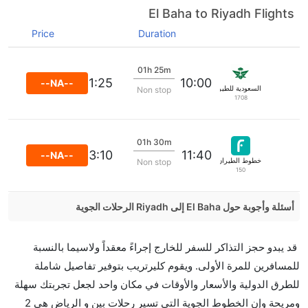
El Baha to Riyadh Flights
Price
Duration
01h 25m
11:25
10:00
--NA--
السعودية للطيران
Non stop
1708
01h 30m
13:10
11:40
--NA--
خطوط الطيران فلايناس
Non stop
150
أسئلة وأجوبة حول El Baha إلى Riyadh الرحلات الجوية
هل صحيح أن تستغرق وقتا أقل في رحلة مباشرة من
قد يبدو حجز التذاكر للسفر للخارج إجراءً معقداً ولاسيما بالنسبة
إلىالرياض مما تستغرقه الخطوط الجوية الأخرى؟
للمسافرين للمرة الأولى. ويقوم كليرتريب بتوفير تفاصيل شاملة
نعم. توفر كل من أسرع رحلات الطيران على هذا الطريق،
للطرق الدولية والأسعار والأوقات في مكان واحد لجعل تجربتك سهلة
هل توفر شركات الطيران مساحة إضافية للنوم؟
ومريحة وإن الخطوط الجوية التي تسير رحلات بين و الرياض هي 2