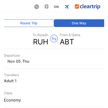
Round Trip
One Way
To Riyadh
From El Baha
RUH
ABT
Departure
Thu
,
Travellers
1 Adult
Class
Economy