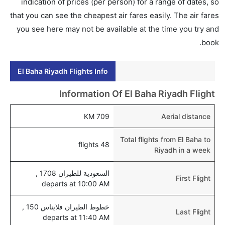
إلى الرياض عبر الإنترنت أو في المطار.
indication of prices (per person) for a range of dates, so
that you can see the cheapest air fares easily. The air fares
هل يمكنني حجز فنادق متوسطة التكلفة بالقرب من مطار
you see here may not be available at the time you try and
الرياض عبر الإنترنت؟
book.
نعم، يمكن حجز فنادق متوسطة التكلفة بالقرب من المطار
عبر اختيار فنادق كليرتريب.
El Baha Riyadh Flights Info
هل يتيح الرياض مطار إمكانية تغيير الحفاض للأطفال؟
نعم، يتيح مطار الرياض المطور حديثا هذه الإمكانية للأطفال
Information Of El Baha Riyadh Flight
و الرضع.
709 KM
Aerial distance
Total flights from El Baha to
48 flights
Riyadh in a week
السعودية للطيران 1708 ,
First Flight
departs at 10:00 AM
خطوط الطيران فلايناس 150 ,
Last Flight
departs at 11:40 AM