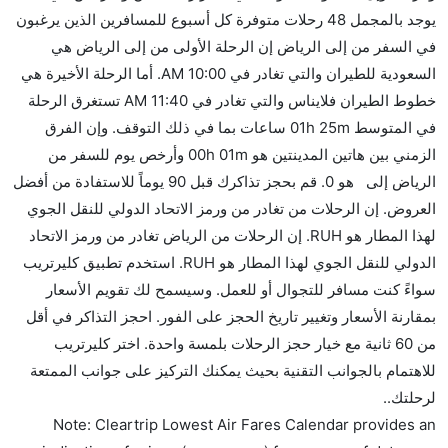
كثير من خطوط طيران درجة رجال الأعمال توفر مساحة
يوجد بالمجمل 48 رحلات متوفرة كل أسبوع للمسافرين الذين يرغبون
إضافية للنوم.
في السفر من إلى الرياض إن الرحلة الأولى من إلى الرياض هي
هل يمكنني حمل طعامي الخاص؟
السعودية للطيران والتي تغادر في 10:00 AM. أما الرحلة الأخيرة هي
نعم، يمكنك حمل طعامك الخاص، و لكن يجب أن يكون معبئا
خطوط الطيران فلايناس والتي تغادر في 11:40 AM تستغرق الرحلة
بشكل جيد.
في المتوسط 01h 25m ساعات بما في ذلك التوقف. وإن الفرق
الزمني بين هاتين المدينتين هو 00h 01m وأرخص يوم للسفر من
هل سيقدم لي الكحول على متن رحلة من إلى الرياض؟
الرياض إلى هو 0. قم بحجز تذاكرك قبل 90 يوماً للاستفادة من أفضل
لا تقدم شركة الطيران الكحول على متن رحلة داخلية. يتم
العروض. إن الرحلات من تغادر من ورمز الاتحاد الدولي للنقل الجوي
تقديم الكحول على متن الرحلات الدولية فقط.
لهذا المطار هو RUH. إن الرحلات من الرياض تغادر من ورمز الاتحاد
ما متوسط أسعار رحلة الدرجة الاقتصادية من إلى الرياض؟
الدولي للنقل الجوي لهذا المطار هو RUH. استخدم تطبيق كليرتريب
تتراوح أسعار رحلة الدرجة الاقتصادية من AED 0 إلى AED
سواءً كنت مسافر للتجوال أو للعمل. وسيسمح لك تقويم الأسعار
0. السعودية للطيران and خطوط الطيران فلايناس يوفرون
بمقارنة الأسعار وتغيير تاريخ الحجز على الفور. احجز التذاكر في أقل
تذاكر في هذا النطاق من الأسعار.
من 60 ثانية مع خيار حجز الرحلات بلمسة واحدة. اختر كليرتريب
هل اختيار إنجاز إجراءات السفر عبر الإنترنت متاح في رحلة
للاهتمام بالجوانب التقنية بحيث يمكنك التركيز على جوانب الممتعة
إلى الرياض؟
لرحلتك..
نعم، يتاح للمسافر خيار إنجاز إجراءات السفر في الرحلة من
Note: Cleartrip Lowest Air Fares Calendar provides an