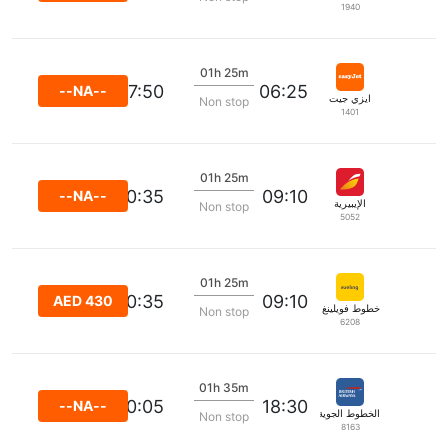
1940
01h 25m
07:50
06:25
--NA--
ايزي جيت
Non stop
1401
01h 25m
10:35
09:10
--NA--
الإيبيرية
Non stop
5052
01h 25m
10:35
09:10
AED 430
خطوط فويلينغ الجوية
Non stop
6208
01h 35m
20:05
18:30
--NA--
الخطوط الجوية البريطانية
Non stop
8163