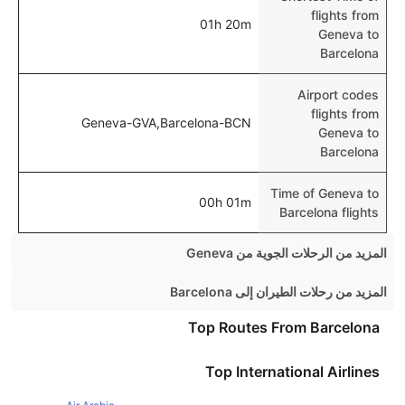
flights from
01h 20m
Geneva to
Barcelona
Airport codes
flights from
Geneva-GVA,Barcelona-BCN
Geneva to
Barcelona
Time of Geneva to
00h 01m
Barcelona flights
المزيد من الرحلات الجوية من Geneva
Geneva London Flights
المزيد من رحلات الطيران إلى Barcelona
Geneva Paris Flights
Manchester Barcelona Flights
Top Routes From Barcelona
Geneva Rome Flights
Birmingham Barcelona Flights
Top International Airlines
Geneva Amsterdam Flights
Paris Barcelona Flights
Geneva Madrid Flights