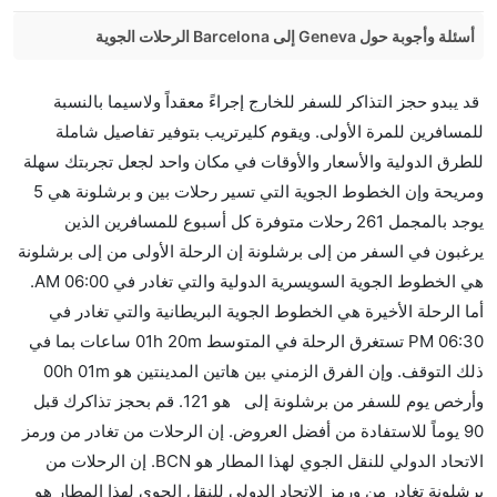
أسئلة وأجوبة حول Geneva إلى Barcelona الرحلات الجوية
هل صحيح أن Vueling Airlines تستغرق وقتا أقل في رحلة
قد يبدو حجز التذاكر للسفر للخارج إجراءً معقداً ولاسيما بالنسبة
مباشرة من إلىبرشلونة مما تستغرقه الخطوط الجوية
للمسافرين للمرة الأولى. ويقوم كليرتريب بتوفير تفاصيل شاملة
الأخرى؟
للطرق الدولية والأسعار والأوقات في مكان واحد لجعل تجربتك سهلة
نعم. توفر كل من Vueling Airlines أسرع رحلات الطيران
ومريحة وإن الخطوط الجوية التي تسير رحلات بين و برشلونة هي 5
على هذا الطريق،
يوجد بالمجمل 261 رحلات متوفرة كل أسبوع للمسافرين الذين
هل توفر شركات الطيران مساحة إضافية للنوم؟
يرغبون في السفر من إلى برشلونة إن الرحلة الأولى من إلى برشلونة
كثير من خطوط طيران درجة رجال الأعمال توفر مساحة
هي الخطوط الجوية السويسرية الدولية والتي تغادر في 06:00 AM.
إضافية للنوم.
أما الرحلة الأخيرة هي الخطوط الجوية البريطانية والتي تغادر في
هل يمكنني حمل طعامي الخاص؟
06:30 PM تستغرق الرحلة في المتوسط 01h 20m ساعات بما في
نعم، يمكنك حمل طعامك الخاص، و لكن يجب أن يكون معبئا
ذلك التوقف. وإن الفرق الزمني بين هاتين المدينتين هو 00h 01m
بشكل جيد.
وأرخص يوم للسفر من برشلونة إلى هو 121. قم بحجز تذاكرك قبل
90 يوماً للاستفادة من أفضل العروض. إن الرحلات من تغادر من ورمز
هل سيقدم لي الكحول على متن رحلة من إلى برشلونة؟
الاتحاد الدولي للنقل الجوي لهذا المطار هو BCN. إن الرحلات من
لا تقدم شركة الطيران الكحول على متن رحلة داخلية. يتم
برشلونة تغادر من ورمز الاتحاد الدولي للنقل الجوي لهذا المطار هو