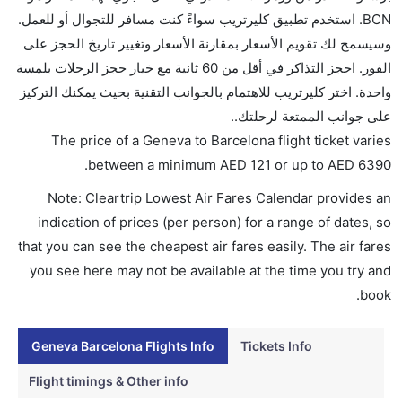
تقديم الكحول على متن الرحلات الدولية فقط.
BCN. استخدم تطبيق كليرتريب سواءً كنت مسافر للتجوال أو للعمل.
ما متوسط أسعار رحلة الدرجة الاقتصادية من إلى برشلونة؟
وسيسمح لك تقويم الأسعار بمقارنة الأسعار وتغيير تاريخ الحجز على
تتراوح أسعار رحلة الدرجة الاقتصادية من AED 121 إلى
الفور. احجز التذاكر في أقل من 60 ثانية مع خيار حجز الرحلات بلمسة
AED 6390. الخطوط الجوية السويسرية الدولية, ايزي
واحدة. اختر كليرتريب للاهتمام بالجوانب التقنية بحيث يمكنك التركيز
جيت, الإيبيرية, خطوط فويلينغ الجوية, and الخطوط الجوية
على جوانب الممتعة لرحلتك..
البريطانية يوفرون تذاكر في هذا النطاق من الأسعار.
The price of a Geneva to Barcelona flight ticket varies
هل اختيار إنجاز إجراءات السفر عبر الإنترنت متاح في رحلة
.
between a minimum
AED
121
or up to AED
6390
إلى برشلونة؟
Note: Cleartrip Lowest Air Fares Calendar provides an
نعم، يتاح للمسافر خيار إنجاز إجراءات السفر في الرحلة من
indication of prices (per person) for a range of dates, so
إلى برشلونة عبر الإنترنت أو في المطار.
that you can see the cheapest air fares easily. The air fares
هل يمكنني حجز فنادق متوسطة التكلفة بالقرب من مطار
you see here may not be available at the time you try and
برشلونة عبر الإنترنت؟
book.
نعم، يمكن حجز فنادق متوسطة التكلفة بالقرب من المطار
عبر اختيار فنادق كليرتريب.
Geneva Barcelona Flights Info
Tickets Info
هل يتيح برشلونة مطار إمكانية تغيير الحفاض للأطفال؟
Flight timings & Other info
نعم، يتيح مطار برشلونة المطور حديثا هذه الإمكانية