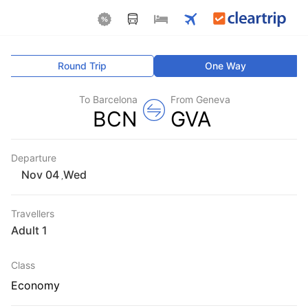
Round Trip
One Way
To Barcelona
From Geneva
BCN
GVA
Departure
Wed
,
Travellers
1 Adult
Class
Economy