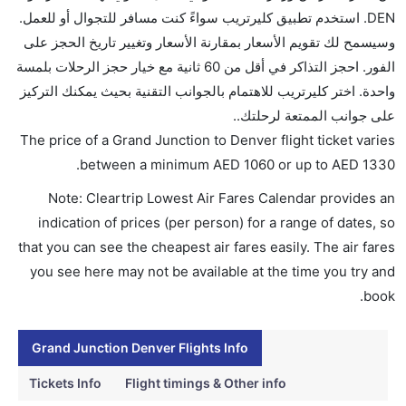
DEN. استخدم تطبيق كليرتريب سواءً كنت مسافر للتجوال أو للعمل.
ما متوسط أسعار رحلة الدرجة الاقتصادية من إلى دنفر؟
وسيسمح لك تقويم الأسعار بمقارنة الأسعار وتغيير تاريخ الحجز على
تتراوح أسعار رحلة الدرجة الاقتصادية من AED 1060 إلى
الفور. احجز التذاكر في أقل من 60 ثانية مع خيار حجز الرحلات بلمسة
AED 1330. طيران كندا, المتحدة, and لوفتهانزا يوفرون
واحدة. اختر كليرتريب للاهتمام بالجوانب التقنية بحيث يمكنك التركيز
تذاكر في هذا النطاق من الأسعار.
على جوانب الممتعة لرحلتك..
هل اختيار إنجاز إجراءات السفر عبر الإنترنت متاح في رحلة
The price of a Grand Junction to Denver flight ticket varies
إلى دنفر؟
.
between a minimum
AED
1060
or up to AED
1330
نعم، يتاح للمسافر خيار إنجاز إجراءات السفر في الرحلة من
Note: Cleartrip Lowest Air Fares Calendar provides an
إلى دنفر عبر الإنترنت أو في المطار.
indication of prices (per person) for a range of dates, so
هل يمكنني حجز فنادق متوسطة التكلفة بالقرب من مطار
that you can see the cheapest air fares easily. The air fares
دنفر عبر الإنترنت؟
you see here may not be available at the time you try and
نعم، يمكن حجز فنادق متوسطة التكلفة بالقرب من المطار
book.
عبر اختيار فنادق كليرتريب.
Grand Junction Denver Flights Info
هل يتيح دنفر مطار إمكانية تغيير الحفاض للأطفال؟
نعم، يتيح مطار دنفر المطور حديثا هذه الإمكانية للأطفال و
Tickets Info
Flight timings & Other info
الرضع.