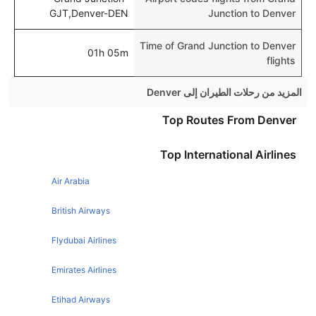
GJT,Denver-DEN
Junction to Denver
Time of Grand Junction to Denver
01h 05m
flights
المزيد من رحلات الطيران إلى Denver
Chicago Denver Flights
Top Routes From Denver
Atlanta Denver Flights
Top International Airlines
Houston Denver Flights
Air Arabia
Phoenix Denver Flights
Boston Denver Flights
British Airways
New York Denver Flights
Flydubai Airlines
London Denver Flights
Emirates Airlines
Austin Denver Flights
Etihad Airways
Philadelphia Denver Flights