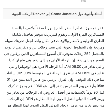
9083
أسئلة وأجوبة حول Grand Junction إلى Denver الرحلات الجوية
هل صحيح أن United تستغرق وقتا أقل في رحلة مباشرة
قد يبدو حجز التذاكر للسفر للخارج إجراءً معقداً ولاسيما بالنسبة
من إلىدنفر مما تستغرقه الخطوط الجوية الأخرى؟
للمسافرين للمرة الأولى. ويقوم كليرتريب بتوفير تفاصيل شاملة
نعم. توفر كل من United أسرع رحلات الطيران على هذا
للطرق الدولية والأسعار والأوقات في مكان واحد لجعل تجربتك سهلة
الطريق،
ومريحة وإن الخطوط الجوية التي تسير رحلات بين و دنفر هي 3 يوجد
هل توفر شركات الطيران مساحة إضافية للنوم؟
بالمجمل 252 رحلات متوفرة كل أسبوع للمسافرين الذين يرغبون في
كثير من خطوط طيران درجة رجال الأعمال توفر مساحة
السفر من إلى دنفر إن الرحلة الأولى من إلى دنفر هي طيران كندا
إضافية للنوم.
والتي تغادر في 06:00 AM. أما الرحلة الأخيرة هي لوفتهانزا والتي
هل يمكنني حمل طعامي الخاص؟
تغادر في 11:25 AM تستغرق الرحلة في المتوسط 01h 00m ساعات
نعم، يمكنك حمل طعامك الخاص، و لكن يجب أن يكون معبئا
بما في ذلك التوقف. وإن الفرق الزمني بين هاتين المدينتين هو 01h
بشكل جيد.
05m وأرخص يوم للسفر من دنفر إلى هو 1060. قم بحجز تذاكرك
قبل 90 يوماً للاستفادة من أفضل العروض. إن الرحلات من تغادر من
هل سيقدم لي الكحول على متن رحلة من إلى دنفر؟
ورمز الاتحاد الدولي للنقل الجوي لهذا المطار هو DEN. إن الرحلات
لا تقدم شركة الطيران الكحول على متن رحلة داخلية. يتم
من دنفر تغادر من ورمز الاتحاد الدولي للنقل الجوي لهذا المطار هو
تقديم الكحول على متن الرحلات الدولية فقط.