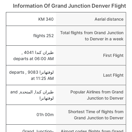
Information Of Grand Junction Denver Flight
340 KM
Aerial distance
Total flights from Grand Junction
252 flights
to Denver in a week
طيران كندا 4041 ,
First Flight
departs at 06:00 AM
لوفتهانزا 9083 , departs
Last Flight
at 11:25 AM
Popular Airlines from Grand
طيران كندا, المتحدة, and
Junction to Denver
لوفتهانزا
Shortest Time of flights from
01h 00m
Grand Junction to Denver
Grand Junction-
Airport codes flights from Grand