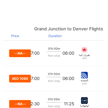
Grand Junction to Denver Flights
Price
Duration
01h 00m
07:00
06:00
--NA--
طيران كندا
Non stop
4041
01h 00m
07:00
06:00
AED 1060
المتحدة
Non stop
5343
01h 05m
12:30
11:25
--NA--
لوفتهانزا
Non stop