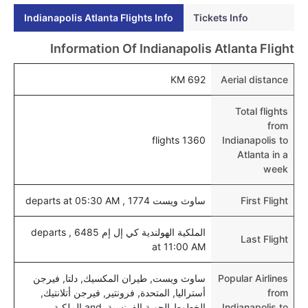
أتلانتا عبر الإنترنت؟
Indianapolis Atlanta Flights Info
Tickets Info
نعم، يمكن حجز فنادق متوسطة التكلفة بالقرب من المطار
عبر اختيار فنادق كليرتريب.
Information Of Indianapolis Atlanta Flight
هل يتيح أتلانتا مطار إمكانية تغيير الحفاض للأطفال؟
692 KM
Aerial distance
نعم، يتيح مطار أتلانتا المطور حديثا هذه الإمكانية للأطفال و
الرضع.
Total flights
from
1360 flights
Indianapolis to
Atlanta in a
week
First Flight
ساوث ويست 1774 , departs at 05:30 AM
الملكية الهولندية كي إل إم 6485 , departs
Last Flight
at 11:00 AM
Popular Airlines
ساوث ويست, طيران المكسيك, دلتا, فيرجن
from
أستراليا, المتحدة, فرونتير, فيرجن أتلانتيك,
Indianapolis to
الخطوط الجوية الفرنسية, and الملكية