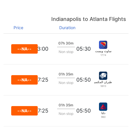
Indianapolis to Atlanta Flights
Price
Duration
07h 30m
13:00
05:30
--NA--
ساوث ويست
Non stop
1774
01h 35m
07:25
05:50
--NA--
طيران المكسيك
Non stop
5613
01h 35m
07:25
05:50
--NA--
دلتا
Non stop
960