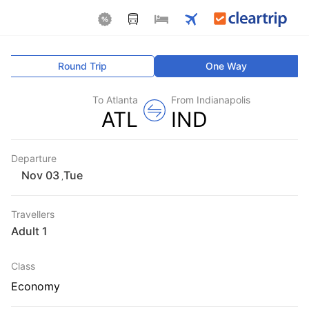
Round Trip
One Way
To Atlanta
From Indianapolis
ATL
IND
Departure
Tue
,
Travellers
1 Adult
Class
Economy