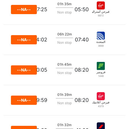
01h 35m
07:25
05:50
--NA--
فيرجن أستراليا
Non stop
6872
06h 22m
14:02
07:40
--NA--
المتحدة
Non stop
3668
01h 45m
10:05
08:20
--NA--
فرونتير
Non stop
1448
01h 39m
09:59
08:20
--NA--
فيرجن أتلانتيك
Non stop
4379
01h 32m