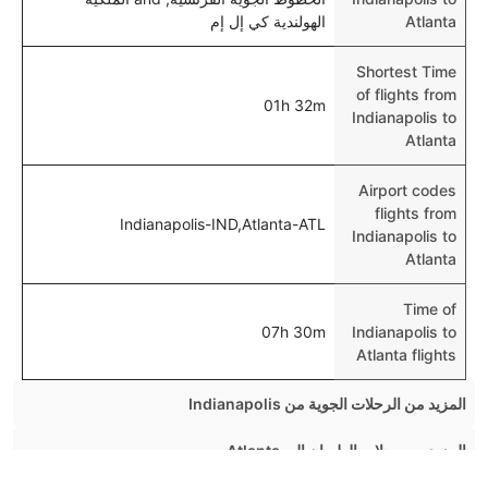
Atlanta
الهولندية كي إل إم
Shortest Time
of flights from
01h 32m
Indianapolis to
Atlanta
Airport codes
flights from
Indianapolis-IND,Atlanta-ATL
Indianapolis to
Atlanta
Time of
07h 30m
Indianapolis to
Atlanta flights
المزيد من الرحلات الجوية من Indianapolis
Indianapolis Orlando Flights
المزيد من رحلات الطيران إلى Atlanta
Indianapolis Chicago Flights
Chicago Atlanta Flights