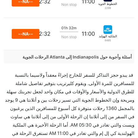
12:32
11:00
--NA--
الخطوط الجوية الفرنسية
Non stop
2299
01h 32m
12:32
11:00
--NA--
الملكية الهولندية كي إل إم
Non stop
6485
أسئلة وأجوبة حول Indianapolis إلى Atlanta الرحلات الجوية
هل صحيح أن تستغرق وقتا أقل في رحلة مباشرة من
قد يبدو حجز التذاكر للسفر للخارج إجراءً معقداً ولاسيما بالنسبة
إلىأتلانتا مما تستغرقه الخطوط الجوية الأخرى؟
للمسافرين للمرة الأولى. ويقوم كليرتريب بتوفير تفاصيل شاملة
نعم. توفر كل من أسرع رحلات الطيران على هذا الطريق،
للطرق الدولية والأسعار والأوقات في مكان واحد لجعل تجربتك سهلة
هل توفر شركات الطيران مساحة إضافية للنوم؟
ومريحة وإن الخطوط الجوية التي تسير رحلات بين و أتلانتا هي 9 يوجد
كثير من خطوط طيران درجة رجال الأعمال توفر مساحة
بالمجمل 1360 رحلات متوفرة كل أسبوع للمسافرين الذين يرغبون
إضافية للنوم.
في السفر من إلى أتلانتا إن الرحلة الأولى من إلى أتلانتا هي ساوث
هل يمكنني حمل طعامي الخاص؟
ويست والتي تغادر في 05:30 AM. أما الرحلة الأخيرة هي الملكية
نعم، يمكنك حمل طعامك الخاص، و لكن يجب أن يكون معبئا
الهولندية كي إل إم والتي تغادر في 11:00 AM تستغرق الرحلة في