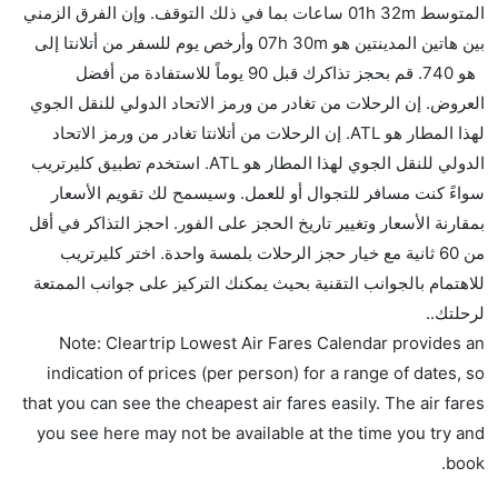
بشكل جيد.
المتوسط 01h 32m ساعات بما في ذلك التوقف. وإن الفرق الزمني
بين هاتين المدينتين هو 07h 30m وأرخص يوم للسفر من أتلانتا إلى
هل سيقدم لي الكحول على متن رحلة من إلى أتلانتا؟
هو 740. قم بحجز تذاكرك قبل 90 يوماً للاستفادة من أفضل
لا تقدم شركة الطيران الكحول على متن رحلة داخلية. يتم
العروض. إن الرحلات من تغادر من ورمز الاتحاد الدولي للنقل الجوي
تقديم الكحول على متن الرحلات الدولية فقط.
لهذا المطار هو ATL. إن الرحلات من أتلانتا تغادر من ورمز الاتحاد
ما متوسط أسعار رحلة الدرجة الاقتصادية من إلى أتلانتا؟
الدولي للنقل الجوي لهذا المطار هو ATL. استخدم تطبيق كليرتريب
تتراوح أسعار رحلة الدرجة الاقتصادية من AED 740 إلى
سواءً كنت مسافر للتجوال أو للعمل. وسيسمح لك تقويم الأسعار
AED 0. ساوث ويست, طيران المكسيك, دلتا, فيرجن
بمقارنة الأسعار وتغيير تاريخ الحجز على الفور. احجز التذاكر في أقل
أستراليا, المتحدة, فرونتير, فيرجن أتلانتيك, الخطوط الجوية
من 60 ثانية مع خيار حجز الرحلات بلمسة واحدة. اختر كليرتريب
الفرنسية, and الملكية الهولندية كي إل إم يوفرون تذاكر
للاهتمام بالجوانب التقنية بحيث يمكنك التركيز على جوانب الممتعة
في هذا النطاق من الأسعار.
لرحلتك..
هل اختيار إنجاز إجراءات السفر عبر الإنترنت متاح في رحلة
Note: Cleartrip Lowest Air Fares Calendar provides an
إلى أتلانتا؟
indication of prices (per person) for a range of dates, so
نعم، يتاح للمسافر خيار إنجاز إجراءات السفر في الرحلة من
that you can see the cheapest air fares easily. The air fares
إلى أتلانتا عبر الإنترنت أو في المطار.
you see here may not be available at the time you try and
book.
هل يمكنني حجز فنادق متوسطة التكلفة بالقرب من مطار