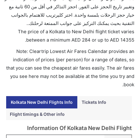
ما متوسط أسعار رحلة الدرجة الاقتصادية من إلى نيودلهي؟
وتغيير تاريخ الحجز على الفور. احجز التذاكر في أقل من 60 ثانية مع
تتراوح أسعار رحلة الدرجة الاقتصادية من AED 284 إلى
خيار حجز الرحلات بلمسة واحدة. اختر كليرتريب للاهتمام بالجوانب
AED 14355. إنديغو, جيت لايت, فيرجن أتلانتيك, الاتحاد
التقنية بحيث يمكنك التركيز على جوانب الممتعة لرحلتك..
للطيران, ايرمارك للملاحة الجوية الأندونيسية, سيلك
The price of a Kolkata to New Delhi flight ticket varies
للطيران (سنغافورة) الخاصة المحدودة, الخطوط الجوية
.
between a minimum
AED
284
or up to AED
14355
السنغافورية, سبايس جيت, خطوط مالي الجوية, and
Note: Cleartrip Lowest Air Fares Calendar provides an
طيران كندا يوفرون تذاكر في هذا النطاق من الأسعار.
indication of prices (per person) for a range of dates, so
هل اختيار إنجاز إجراءات السفر عبر الإنترنت متاح في رحلة
that you can see the cheapest air fares easily. The air fares
إلى نيودلهي؟
you see here may not be available at the time you try and
نعم، يتاح للمسافر خيار إنجاز إجراءات السفر في الرحلة من
book.
إلى نيودلهي عبر الإنترنت أو في المطار.
هل يمكنني حجز فنادق متوسطة التكلفة بالقرب من مطار
Kolkata New Delhi Flights Info
Tickets Info
نيودلهي عبر الإنترنت؟
Flight timings & Other info
نعم، يمكن حجز فنادق متوسطة التكلفة بالقرب من المطار
عبر اختيار فنادق كليرتريب.
Information Of Kolkata New Delhi Flight
هل يتيح نيودلهي مطار إمكانية تغيير الحفاض للأطفال؟