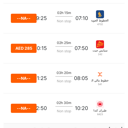
02h 15m
09:25
07:10
--NA--
الخطوط الجوية السنغافورية
Non stop
4702
02h 25m
10:15
07:50
AED 285
سبايس جيت
Non stop
242
03h 20m
11:25
08:05
--NA--
خطوط مالي الجوية
Non stop
541
02h 30m
12:50
10:20
--NA--
طيران كندا
Non stop
6423