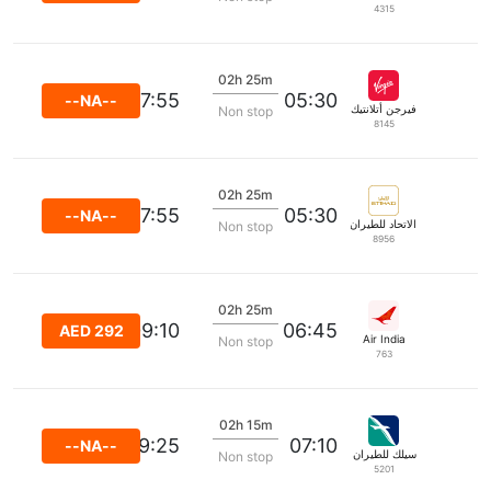
4315
02h 25m
07:55
05:30
--NA--
فيرجن أتلانتيك
Non stop
8145
02h 25m
07:55
05:30
--NA--
الاتحاد للطيران
Non stop
8956
02h 25m
09:10
06:45
AED 292
Air India
Non stop
763
02h 15m
09:25
07:10
--NA--
سيلك للطيران (سنغافورة) الخاصة المحدودة
Non stop
5201