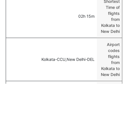
Shortest
Time of
flights
02h 15m
from
Kolkata to
New Delhi
Airport
codes
flights
Kolkata-CCU,New Delhi-DEL
from
Kolkata to
New Delhi
Time of
Kolkata to
00h 03m
New Delhi
flights
المزيد من الرحلات الجوية من Kolkata
Kolkata Mumbai Flights