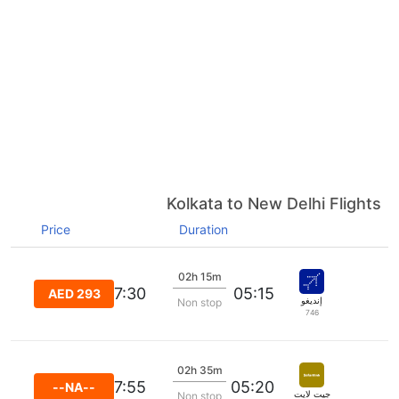
Kolkata to New Delhi Flights
Price
Duration
02h 15m
07:30
05:15
AED 293
إنديغو
Non stop
746
02h 35m
07:55
05:20
--NA--
جيت لايت
Non stop