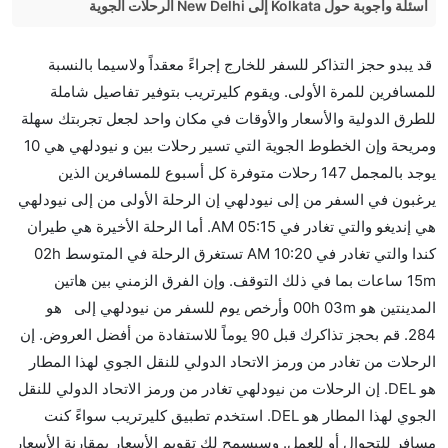
أسئلة وأجوبة حول Kolkata إلى New Delhi الرحلات الجوية
هل صحيح أن SpiceJet تستغرق وقتا أقل في رحلة
قد يبدو حجز التذاكر للسفر للخارج إجراءً معقداً ولاسيما بالنسبة
مباشرة من إلىنيودلهي مما تستغرقه الخطوط الجوية
للمسافرين للمرة الأولى. ويقوم كليرتريب بتوفير تفاصيل شاملة
الأخرى؟
للطرق الدولية والأسعار والأوقات في مكان واحد لجعل تجربتك سهلة
نعم. توفر كل من SpiceJet أسرع رحلات الطيران على هذا
ومريحة وإن الخطوط الجوية التي تسير رحلات بين و نيودلهي هي 10
الطريق،
يوجد بالمجمل 147 رحلات متوفرة كل أسبوع للمسافرين الذين
هل توفر شركات الطيران مساحة إضافية للنوم؟
يرغبون في السفر من إلى نيودلهي إن الرحلة الأولى من إلى نيودلهي
كثير من خطوط طيران درجة رجال الأعمال توفر مساحة
هي إنديغو والتي تغادر في 05:15 AM. أما الرحلة الأخيرة هي طيران
إضافية للنوم.
كندا والتي تغادر في 10:20 AM تستغرق الرحلة في المتوسط 02h
هل يمكنني حمل طعامي الخاص؟
15m ساعات بما في ذلك التوقف. وإن الفرق الزمني بين هاتين
نعم، يمكنك حمل طعامك الخاص، و لكن يجب أن يكون معبئا
المدينتين هو 00h 03m وأرخص يوم للسفر من نيودلهي إلى هو
بشكل جيد.
284. قم بحجز تذاكرك قبل 90 يوماً للاستفادة من أفضل العروض. إن
الرحلات من تغادر من ورمز الاتحاد الدولي للنقل الجوي لهذا المطار
هل سيقدم لي الكحول على متن رحلة من إلى نيودلهي؟
هو DEL. إن الرحلات من نيودلهي تغادر من ورمز الاتحاد الدولي للنقل
لا تقدم شركة الطيران الكحول على متن رحلة داخلية. يتم
الجوي لهذا المطار هو DEL. استخدم تطبيق كليرتريب سواءً كنت
تقديم الكحول على متن الرحلات الدولية فقط.
مسافر للتجوال أو للعمل. وسيسمح لك تقويم الأسعار بمقارنة الأسعار