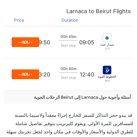
Larnaca to Beirut Flights
Price
Duration
00h 45m
09:50
09:05
--NA--
سيدار جيت
Non stop
272
00h 40m
13:20
12:40
--NA--
الخطوط الجوية ايجه
Non stop
904
أسئلة وأجوبة حول Larnaca إلى Beirut الرحلات الجوية
هل صحيح أن تستغرق وقتا أقل في رحلة مباشرة من
قد يبدو حجز التذاكر للسفر للخارج إجراءً معقداً ولاسيما بالنسبة
إلىبيروت مما تستغرقه الخطوط الجوية الأخرى؟
للمسافرين للمرة الأولى. ويقوم كليرتريب بتوفير تفاصيل شاملة
نعم. توفر كل من أسرع رحلات الطيران على هذا الطريق،
للطرق الدولية والأسعار والأوقات في مكان واحد لجعل تجربتك سهلة
هل توفر شركات الطيران مساحة إضافية للنوم؟