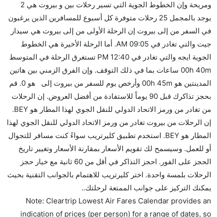
ومريحة وإن الخطوط الجوية التي تسير رحلات بين و بيروت هي 2
كثير من خطوط طيران درجة رجال الأعمال توفر مساحة
يوجد بالمجمل 25 رحلات متوفرة كل أسبوع للمسافرين الذين يرغبون
إضافية للنوم.
في السفر من إلى بيروت إن الرحلة الأولى من إلى بيروت هي سيدار
هل يمكنني حمل طعامي الخاص؟
جيت والتي تغادر في 09:05 AM. أما الرحلة الأخيرة هي الخطوط
نعم، يمكنك حمل طعامك الخاص، و لكن يجب أن يكون معبئا
الجوية ايجه والتي تغادر في 12:40 PM تستغرق الرحلة في المتوسط
بشكل جيد.
00h 40m ساعات بما في ذلك التوقف. وإن الفرق الزمني بين هاتين
المدينتين هو 00h 45m وأرخص يوم للسفر من بيروت إلى هو 0. قم
هل سيقدم لي الكحول على متن رحلة من إلى بيروت؟
بحجز تذاكرك قبل 90 يوماً للاستفادة من أفضل العروض. إن الرحلات
لا تقدم شركة الطيران الكحول على متن رحلة داخلية. يتم
من تغادر من ورمز الاتحاد الدولي للنقل الجوي لهذا المطار هو BEY.
تقديم الكحول على متن الرحلات الدولية فقط.
إن الرحلات من بيروت تغادر من ورمز الاتحاد الدولي للنقل الجوي لهذا
ما متوسط أسعار رحلة الدرجة الاقتصادية من إلى بيروت؟
المطار هو BEY. استخدم تطبيق كليرتريب سواءً كنت مسافر للتجوال
تتراوح أسعار رحلة الدرجة الاقتصادية من AED 0 إلى AED
أو للعمل. وسيسمح لك تقويم الأسعار بمقارنة الأسعار وتغيير تاريخ
0. سيدار جيت and الخطوط الجوية ايجه يوفرون تذاكر في
الحجز على الفور. احجز التذاكر في أقل من 60 ثانية مع خيار حجز
هذا النطاق من الأسعار.
الرحلات بلمسة واحدة. اختر كليرتريب للاهتمام بالجوانب التقنية بحيث
هل اختيار إنجاز إجراءات السفر عبر الإنترنت متاح في رحلة
يمكنك التركيز على جوانب الممتعة لرحلتك..
إلى بيروت؟
Note: Cleartrip Lowest Air Fares Calendar provides an
نعم، يتاح للمسافر خيار إنجاز إجراءات السفر في الرحلة من
indication of prices (per person) for a range of dates, so