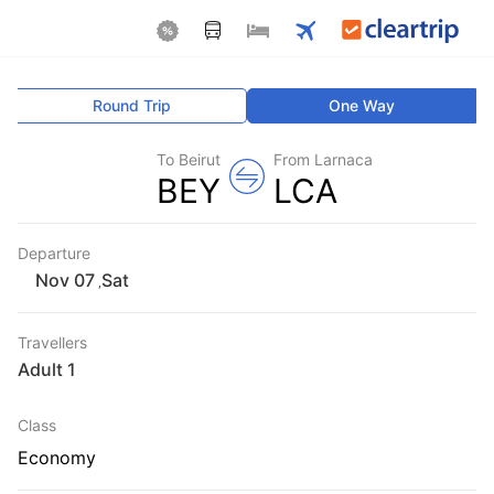
Round Trip
One Way
To Beirut
From Larnaca
BEY
LCA
Departure
Sat
,
Travellers
1 Adult
Class
Economy