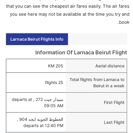
إلى بيروت عبر الإنترنت أو في المطار.
that you can see the cheapest air fares easily. The air fares
you see here may not be available at the time you try and
هل يمكنني حجز فنادق متوسطة التكلفة بالقرب من مطار
book.
بيروت عبر الإنترنت؟
نعم، يمكن حجز فنادق متوسطة التكلفة بالقرب من المطار
Larnaca Beirut Flights Info
عبر اختيار فنادق كليرتريب.
هل يتيح بيروت مطار إمكانية تغيير الحفاض للأطفال؟
Information Of Larnaca Beirut Flight
نعم، يتيح مطار بيروت المطور حديثا هذه الإمكانية للأطفال
205 KM
Aerial distance
و الرضع.
Total flights from Larnaca to
25 flights
Beirut in a week
سيدار جيت 272 , departs at
First Flight
09:05 AM
الخطوط الجوية ايجه 904 ,
Last Flight
departs at 12:40 PM