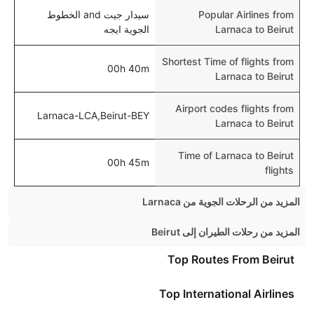
Popular Airlines from
سيدار جيت and الخطوط
Larnaca to Beirut
الجوية ايجه
Shortest Time of flights from
00h 40m
Larnaca to Beirut
Airport codes flights from
Larnaca-LCA,Beirut-BEY
Larnaca to Beirut
Time of Larnaca to Beirut
00h 45m
flights
المزيد من الرحلات الجوية من Larnaca
Larnaca London Flights
المزيد من رحلات الطيران إلى Beirut
Larnaca Birmingham Flights
Dubai Beirut Flights
Top Routes From Beirut
Larnaca Thessaloniki Flights
Paris Beirut Flights
Top International Airlines
Larnaca Sofia Flights
Abu Dhabi Beirut Flights