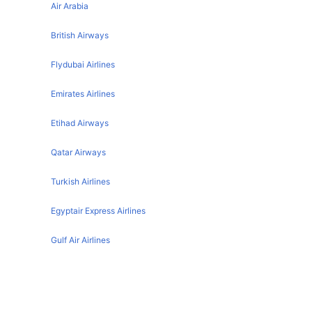
Larnaca Paris Flights
Air Arabia
Riyadh Beirut Flights
Doha Beirut Flights
British Airways
London Beirut Flights
Flydubai Airlines
Emirates Airlines
Etihad Airways
Qatar Airways
Turkish Airlines
Egyptair Express Airlines
Gulf Air Airlines
Oman Air
Larnaca تفاصيل المطار