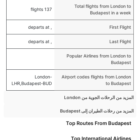
Total flights from London to
137 flights
Budapest in a week
, departs at
First Flight
, departs at
Last Flight
Popular Airlines from London to
Budapest
London-
Airport codes flights from London
LHR,Budapest-BUD
to Budapest
المزيد من الرحلات الجوية من London
London Venice Flights
المزيد من رحلات الطيران إلى Budapest
London Orlando Flights
Manchester Budapest Flights
Top Routes From Budapest
London Glasgow Flights
Edinburgh Budapest Flights
Top International Airlines
London Hong Kong Flights