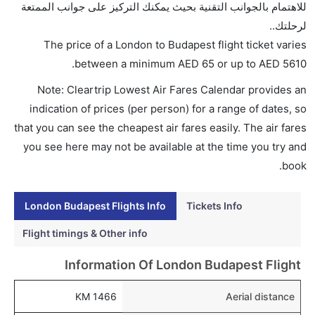
للاهتمام بالجوانب التقنية بحيث يمكنك التركيز على جوانب الممتعة
5610. يوفرون تذاكر في هذا النطاق من الأسعار.
لرحلتك..
هل اختيار إنجاز إجراءات السفر عبر الإنترنت متاح في رحلة
The price of a London to Budapest flight ticket varies
إلى بودابست؟
.
between a minimum
AED
65
or up to AED
5610
نعم، يتاح للمسافر خيار إنجاز إجراءات السفر في الرحلة من
Note: Cleartrip Lowest Air Fares Calendar provides an
إلى بودابست عبر الإنترنت أو في المطار.
indication of prices (per person) for a range of dates, so
هل يمكنني حجز فنادق متوسطة التكلفة بالقرب من مطار
that you can see the cheapest air fares easily. The air fares
بودابست عبر الإنترنت؟
you see here may not be available at the time you try and
نعم، يمكن حجز فنادق متوسطة التكلفة بالقرب من المطار
book.
عبر اختيار فنادق كليرتريب.
London Budapest Flights Info
Tickets Info
هل يتيح بودابست مطار إمكانية تغيير الحفاض للأطفال؟
نعم، يتيح مطار بودابست المطور حديثا هذه الإمكانية
Flight timings & Other info
للأطفال و الرضع.
Information Of London Budapest Flight
1466 KM
Aerial distance