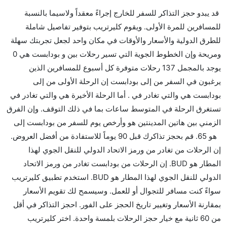
هل صحيح أن Wizz Air تستغرق وقتا أقل في رحلة مباشرة
قد يبدو حجز التذاكر للسفر للخارج إجراءً معقداً ولاسيما بالنسبة
من إلىبودابست مما تستغرقه الخطوط الجوية الأخرى؟
للمسافرين للمرة الأولى. ويقوم كليرتريب بتوفير تفاصيل شاملة
نعم. توفر كل من Wizz Air أسرع رحلات الطيران على هذا
للطرق الدولية والأسعار والأوقات في مكان واحد لجعل تجربتك سهلة
الطريق،
ومريحة وإن الخطوط الجوية التي تسير رحلات بين و بودابست هي 0
هل توفر شركات الطيران مساحة إضافية للنوم؟
يوجد بالمجمل 137 رحلات متوفرة كل أسبوع للمسافرين الذين
كثير من خطوط طيران درجة رجال الأعمال توفر مساحة
يرغبون في السفر من إلى بودابست إن الرحلة الأولى من إلى
إضافية للنوم.
بودابست هي والتي تغادر في . أما الرحلة الأخيرة هي والتي تغادر في
هل يمكنني حمل طعامي الخاص؟
تستغرق الرحلة في المتوسط ساعات بما في ذلك التوقف. وإن الفرق
نعم، يمكنك حمل طعامك الخاص، و لكن يجب أن يكون معبئا
الزمني بين هاتين المدينتين هو وأرخص يوم للسفر من بودابست إلى
بشكل جيد.
هو 65. قم بحجز تذاكرك قبل 90 يوماً للاستفادة من أفضل العروض.
إن الرحلات من تغادر من ورمز الاتحاد الدولي للنقل الجوي لهذا
هل سيقدم لي الكحول على متن رحلة من إلى بودابست؟
المطار هو BUD. إن الرحلات من بودابست تغادر من ورمز الاتحاد
لا تقدم شركة الطيران الكحول على متن رحلة داخلية. يتم
الدولي للنقل الجوي لهذا المطار هو BUD. استخدم تطبيق كليرتريب
تقديم الكحول على متن الرحلات الدولية فقط.
سواءً كنت مسافر للتجوال أو للعمل. وسيسمح لك تقويم الأسعار
ما متوسط أسعار رحلة الدرجة الاقتصادية من إلى
بمقارنة الأسعار وتغيير تاريخ الحجز على الفور. احجز التذاكر في أقل
بودابست؟
من 60 ثانية مع خيار حجز الرحلات بلمسة واحدة. اختر كليرتريب
تتراوح أسعار رحلة الدرجة الاقتصادية من AED 65 إلى AED