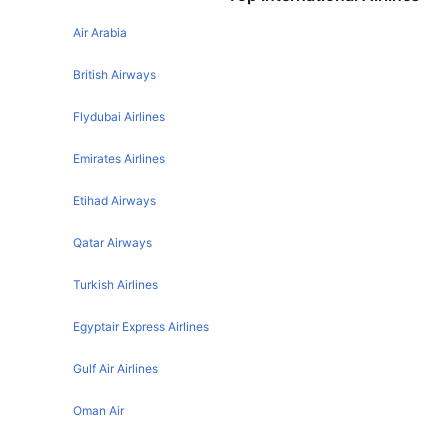
Paris Budapest Flights
London Larnaca Flights
Air Arabia
Amsterdam Budapest Flights
London Toronto Flights
Brussels Budapest Flights
British Airways
London Ibiza Flights
Berlin Budapest Flights
Flydubai Airlines
London Belfast Flights
Barcelona Budapest Flights
Emirates Airlines
London Tokyo Flights
Bucharest Budapest Flights
London Nice Flights
Etihad Airways
Frankfurt Budapest Flights
London Los Angeles Flights
Athens Budapest Flights
Qatar Airways
London Stockholm Flights
Rome Budapest Flights
Turkish Airlines
London Bucharest Flights
Zurich Budapest Flights
London Geneva Flights
Egyptair Express Airlines
Prague Budapest Flights
London Copenhagen Flights
Dublin Budapest Flights
Gulf Air Airlines
London Singapore Flights
Bristol Budapest Flights
Oman Air
London Malta Flights