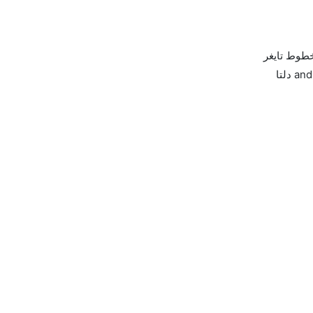
جيت ستار, خطوط تايغر
الجوية استراليا, طيران نيوزيلندا, الخطوط الجوية السنغافورية, فيرجن أستراليا, الاتحاد للطيران, خطوط طيران موريشيوس, and دلتا