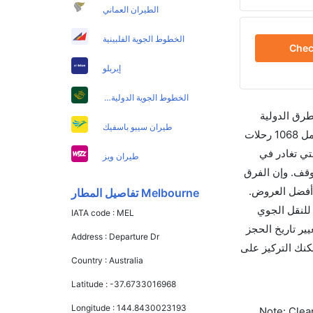
الطيران العماني
الخطوط الجوية الفلبينية
Che
إيربلو
الخطوط الجوية الدولية الباكستانية
طرق الدولية
طيران سيبو باسفيك
والأسعار والأوقات في مكان واحد لجعل تجربتك سهلة ومريحة وإن الخطوط الجوية التي تسير رحلات بين و بيرث هي 10 يوجد بالمجمل 1068 رحلات
تي تغادر في
طيران ويز
 المتوسط 04h 10m ساعات بما في ذلك التوقف. وإن الفرق
. قم بحجز تذاكرك قبل 90 يوماً للاستفادة من أفضل العروض.
Melbourne تفاصيل المطار
 الاتحاد الدولي للنقل الجوي
IATA code :
MEL
غيير تاريخ الحجز
Address :
Departure Dr
حيث يمكنك التركيز على
Country :
Australia
Latitude :
-37.6733016968
Longitude :
144.8430023193
Note: Clear