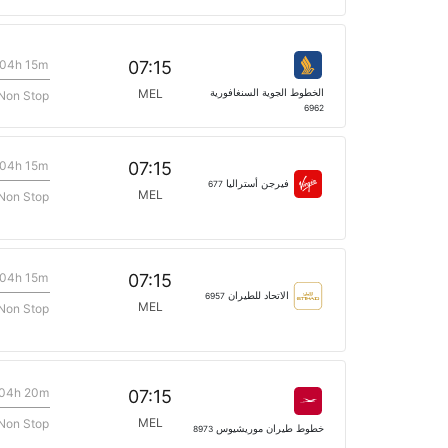
04h 15m
07:15
الخطوط الجوية السنغافورية
MEL
Non Stop
6962
04h 15m
07:15
فيرجن أستراليا
677
MEL
Non Stop
04h 15m
07:15
الاتحاد للطيران
6957
MEL
Non Stop
04h 20m
07:15
MEL
Non Stop
خطوط طيران موريشيوس
8973