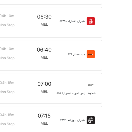
04h 10m
06:30
طيران الإمارات
5775
MEL
Non Stop
04h 10m
06:40
جيت ستار
972
MEL
Non Stop
04h 15m
07:00
MEL
Non Stop
خطوط تايغر الجوية استراليا
403
04h 15m
07:15
طيران نيوزيلندا
7717
MEL
Non Stop