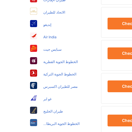
الاتحاد للطيران
Che
إنديغو
Air India
سبايس جيت
Che
الخطوط الجوية القطرية
الخطوط الجوية التركية
Che
مصر للطيران اكسبرس
غو اير
طيران الخليج
Che
الخطوط الجوية البريطانية