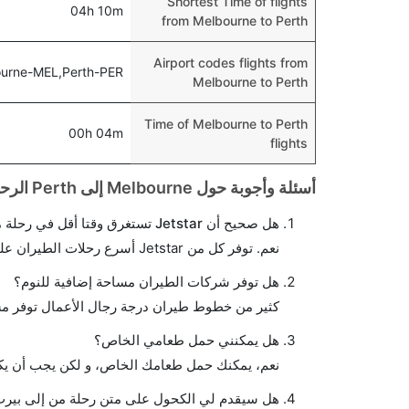
Shortest Time of flights
04h 10m
from Melbourne to Perth
Airport codes flights from
urne-MEL,Perth-PER
Melbourne to Perth
Time of Melbourne to Perth
00h 04m
flights
أسئلة وأجوبة حول Melbourne إلى Perth الرحلات الجوية
هل صحيح أن Jetstar تستغرق وقتا أقل في رحلة مباشرة من إلىبيرث مما تستغرقه الخطوط الجوية الأخرى؟
نعم. توفر كل من Jetstar أسرع رحلات الطيران على هذا الطريق،
هل توفر شركات الطيران مساحة إضافية للنوم؟
كثير من خطوط طيران درجة رجال الأعمال توفر مس
هل يمكنني حمل طعامي الخاص؟
نعم، يمكنك حمل طعامك الخاص، و لكن يجب أن يكو
هل سيقدم لي الكحول على متن رحلة من إلى بير