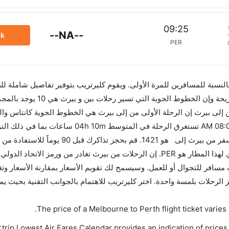
09:25
--NA--
ck
PER
 بالنسبة للمسافرين للمرة الأولى. ويقوم كليرتريب بتوفير تفاصيل شاملة لل
إلى بيرث إن الرحلة الأولى من إلى بيرث هي الخطوط الجوية كانتاس وال
06:30 AM. أما الرحلة الأخيرة هي دلتا والتي تغادر في 08:05 AM تستغرق الرحلة في
الزمني بين هاتين المدينتين هو 00h 04m وأرخص يوم للسفر من بيرث إلى هو 1421
إن الرحلات من تغادر من ورمز الاتحاد الدولي للنقل الجوي لهذا المطار هو PER. إن الرحلات من بيرث تغادر من ورمز
يب سواءً كنت مسافر للتجوال أو للعمل. وسيسمح لك تقويم الأسعار بمقارنة الأسعار وت
ر في أقل من 60 ثانية مع خيار حجز الرحلات بلمسة واحدة. اختر كليرتريب للاهتمام بالجوانب التقنية ب
.
The price of a Melbourne to Perth flight ticket var
trip Lowest Air Fares Calendar provides an indication of prices 