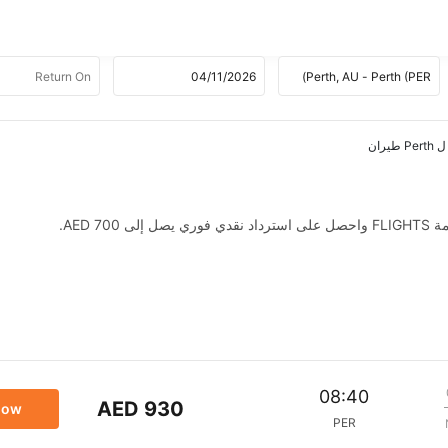
AED .
08:40
AED 930
now
PER