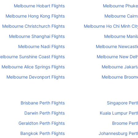
Melbourne Hobart Flights
Melbourne Phuket
Melbourne Hong Kong Flights
Melbourne Cairns
Melbourne Christchurch Flights
Melbourne Ho Chi Minh City
Melbourne Shanghai Flights
Melbourne Manila
Melbourne Nadi Flights
Melbourne Newcastle
elbourne Sunshine Coast Flights
Melbourne New Delhi
Melbourne Alice Springs Flights
Melbourne Jakarta
Melbourne Devonport Flights
Melbourne Broome
Brisbane Perth Flights
Singapore Perth
Darwin Perth Flights
Kuala Lumpur Perth
Geraldton Perth Flights
Broome Perth
Bangkok Perth Flights
Johannesburg Perth