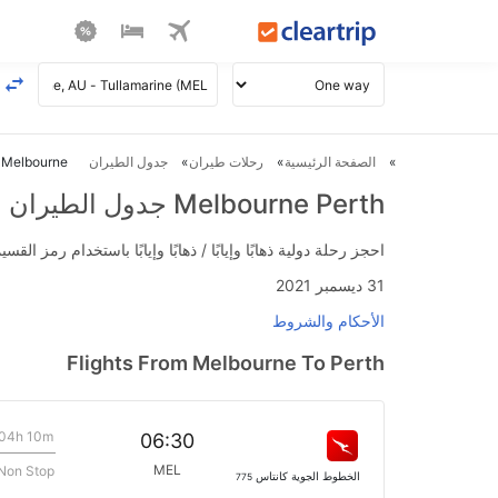
الصفحة الرئيسية
رحلات طيران
جدول الطيران
Melbourne ل Perth طيران
Melbourne Perth جدول الطيران
احجز رحلة دولية ذهابًا وإيابًا / ذهابًا وإيابًا باستخدام رمز القسيمة FLIGHTS واحصل على استرداد نقدي فوري يصل إلى 700
31 ديسمبر 2021
الأحكام والشروط
Flights From Melbourne To Perth
04h 10m
06:30
MEL
Non Stop
الخطوط الجوية كانتاس
775