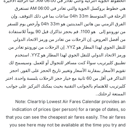
الخطوط الجوية التركية والتي تغادر في 06:00 AM. أما الرحلة الأخيرة
نعم، يمكنك حمل طعامك الخاص، و لكن يجب أن يكون معبئا
هي خطوط بروكسل الجوية والتي تغادر في 06:00 AM تستغرق
بشكل جيد.
الرحلة في المتوسط 04h 33m ساعات بما في ذلك التوقف. وإن
الفرق الزمني بين هاتين المدينتين هو 04h 33m وأرخص يوم للسفر
هل سيقدم لي الكحول على متن رحلة من إلى تورونتو؟
من تورونتو إلى هو 1100. قم بحجز تذاكرك قبل 90 يوماً للاستفادة
لا تقدم شركة الطيران الكحول على متن رحلة داخلية. يتم
من أفضل العروض. إن الرحلات من تغادر من ورمز الاتحاد الدولي
تقديم الكحول على متن الرحلات الدولية فقط.
للنقل الجوي لهذا المطار هو YYZ. إن الرحلات من تورونتو تغادر من
ما متوسط أسعار رحلة الدرجة الاقتصادية من إلى تورونتو؟
ورمز الاتحاد الدولي للنقل الجوي لهذا المطار هو YYZ. استخدم
تتراوح أسعار رحلة الدرجة الاقتصادية من AED 1100 إلى
تطبيق كليرتريب سواءً كنت مسافر للتجوال أو للعمل. وسيسمح لك
AED 0. الخطوط الجوية التركية, المتحدة, طيران كندا, and
تقويم الأسعار بمقارنة الأسعار وتغيير تاريخ الحجز على الفور. احجز
خطوط بروكسل الجوية يوفرون تذاكر في هذا النطاق من
التذاكر في أقل من 60 ثانية مع خيار حجز الرحلات بلمسة واحدة. اختر
الأسعار.
كليرتريب للاهتمام بالجوانب التقنية بحيث يمكنك التركيز على جوانب
هل اختيار إنجاز إجراءات السفر عبر الإنترنت متاح في رحلة
الممتعة لرحلتك..
إلى تورونتو؟
Note: Cleartrip Lowest Air Fares Calendar provides an
نعم، يتاح للمسافر خيار إنجاز إجراءات السفر في الرحلة من
indication of prices (per person) for a range of dates, so
إلى تورونتو عبر الإنترنت أو في المطار.
that you can see the cheapest air fares easily. The air fares
you see here may not be available at the time you try and
هل يمكنني حجز فنادق متوسطة التكلفة بالقرب من مطار