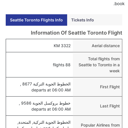
book.
تورونتو عبر الإنترنت؟
نعم، يمكن حجز فنادق متوسطة التكلفة بالقرب من المطار
Seattle Toronto Flights Info
Tickets Info
عبر اختيار فنادق كليرتريب.
هل يتيح تورونتو مطار إمكانية تغيير الحفاض للأطفال؟
Information Of Seattle Toronto Flight
نعم، يتيح مطار تورونتو المطور حديثا هذه الإمكانية للأطفال
3322 KM
Aerial distance
و الرضع.
Total flights from
88 flights
Seattle to Toronto in a
week
الخطوط الجوية التركية 8677 ,
First Flight
departs at 06:00 AM
خطوط بروكسل الجوية 9586 ,
Last Flight
departs at 06:00 AM
الخطوط الجوية التركية, المتحدة,
Popular Airlines from