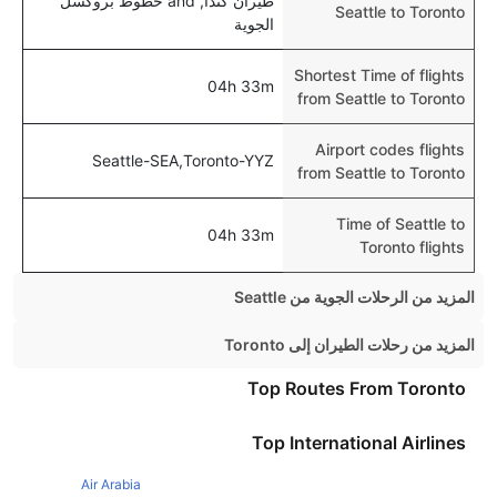
طيران كندا, and خطوط بروكسل
Seattle to Toronto
الجوية
Shortest Time of flights
04h 33m
from Seattle to Toronto
Airport codes flights
Seattle-SEA,Toronto-YYZ
from Seattle to Toronto
Time of Seattle to
04h 33m
Toronto flights
المزيد من الرحلات الجوية من Seattle
Seattle Las vegas Flights
المزيد من رحلات الطيران إلى Toronto
Seattle San Francisco Flights
London Toronto Flights
Top Routes From Toronto
Seattle Vancouver Flights
Vancouver Toronto Flights
Top International Airlines
Seattle Chicago Flights
Montreal Toronto Flights
Seattle Boston Flights
Air Arabia
New York Toronto Flights