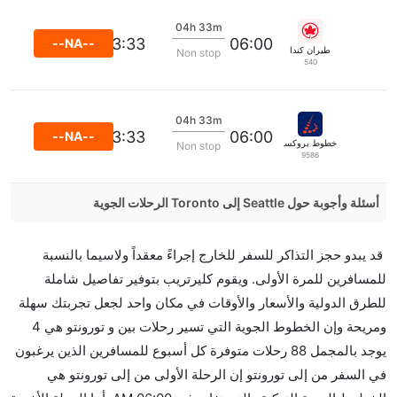
04h 33m
13:33
06:00
--NA--
طيران كندا
Non stop
540
04h 33m
13:33
06:00
--NA--
خطوط بروكسل الجوية
Non stop
9586
أسئلة وأجوبة حول Seattle إلى Toronto الرحلات الجوية
هل صحيح أن تستغرق وقتا أقل في رحلة مباشرة من
قد يبدو حجز التذاكر للسفر للخارج إجراءً معقداً ولاسيما بالنسبة
إلىتورونتو مما تستغرقه الخطوط الجوية الأخرى؟
للمسافرين للمرة الأولى. ويقوم كليرتريب بتوفير تفاصيل شاملة
نعم. توفر كل من أسرع رحلات الطيران على هذا الطريق،
للطرق الدولية والأسعار والأوقات في مكان واحد لجعل تجربتك سهلة
هل توفر شركات الطيران مساحة إضافية للنوم؟
ومريحة وإن الخطوط الجوية التي تسير رحلات بين و تورونتو هي 4
كثير من خطوط طيران درجة رجال الأعمال توفر مساحة
يوجد بالمجمل 88 رحلات متوفرة كل أسبوع للمسافرين الذين يرغبون
إضافية للنوم.
في السفر من إلى تورونتو إن الرحلة الأولى من إلى تورونتو هي
هل يمكنني حمل طعامي الخاص؟