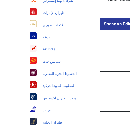
طيران الهند إكسبرس
طيران الإمارات
Shannon Edin
الاتحاد للطيران
إنديغو
Air India
سبايس جيت
الخطوط الجوية القطرية
الخطوط الجوية التركية
مصر للطيران اكسبرس
غو اير
طيران الخليج