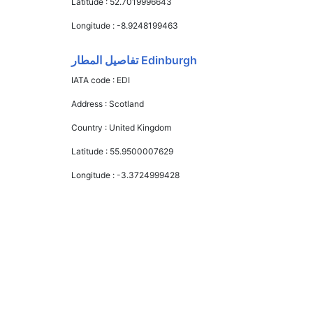
Latitude :
52.7019996643
Longitude :
-8.9248199463
Edinburgh تفاصيل المطار
IATA code :
EDI
Address :
Scotland
Country :
United Kingdom
Latitude :
55.9500007629
Longitude :
-3.3724999428