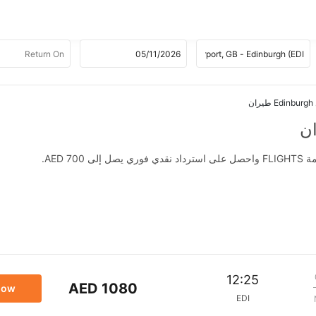
AED .
12:25
AED 1080
now
EDI