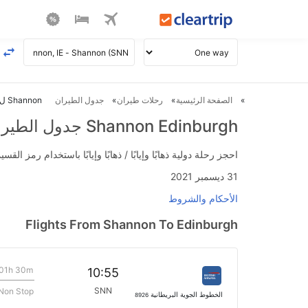
الصفحة الرئيسية
رحلات طيران
جدول الطيران
Shannon ل Edinburgh طيران
Shannon Edinburgh جدول الطيران
احجز رحلة دولية ذهابًا وإيابًا / ذهابًا وإيابًا باستخدام رمز القسيمة FLIGHTS واحصل على استرداد نقدي فوري يصل إلى 700
31 ديسمبر 2021
الأحكام والشروط
Flights From Shannon To Edinburgh
01h 30m
10:55
SNN
Non Stop
الخطوط الجوية البريطانية
8926