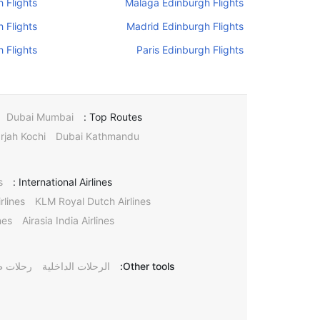
 Flights
Malaga Edinburgh Flights
 Flights
Madrid Edinburgh Flights
 Flights
Paris Edinburgh Flights
Dubai Mumbai
Top Routes :
rjah Kochi
Dubai Kathmandu
s
International Airlines :
rlines
KLM Royal Dutch Airlines
nes
Airasia India Airlines
Other tools:
الرحلات الداخلية
رحلات ط