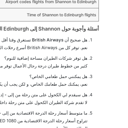
Airport codes flights from Shannon to Edinburgh
Time of Shannon to Edinburgh flights
أسئلة وأجوبة حول Shannon إلى Edinburgh الرحلات الجوية
هل صحيح أن British Airways تستغرق وقتا أقل في رحلة مباشرة من إلى- إدنبره مما تستغرقه الخطوط الجوية الأخرى؟
نعم. توفر كل من British Airways أسرع رحلات الطيران على هذا الطريق،
هل توفر شركات الطيران مساحة إضافية للنوم؟
كثير من خطوط طيران درجة رجال الأعمال توفر مس
هل يمكنني حمل طعامي الخاص؟
نعم، يمكنك حمل طعامك الخاص، و لكن يجب أن يكو
هل سيقدم لي الكحول على متن رحلة من إلى - إدن
لا تقدم شركة الطيران الكحول على متن رحلة داخلي
ما متوسط أسعار رحلة الدرجة الاقتصادية من إلى - 