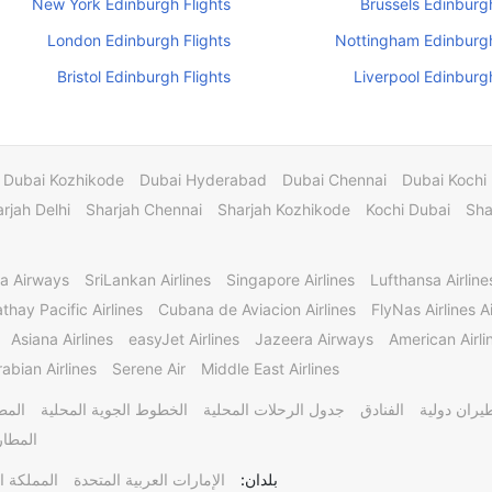
New York Edinburgh Flights
Brussels Edinburgh
London Edinburgh Flights
Nottingham Edinburgh
Bristol Edinburgh Flights
Liverpool Edinburgh
Dubai Kozhikode
Dubai Hyderabad
Dubai Chennai
Dubai Kochi
rjah Delhi
Sharjah Chennai
Sharjah Kozhikode
Kochi Dubai
Sha
a Airways
SriLankan Airlines
Singapore Airlines
Lufthansa Airline
thay Pacific Airlines
Cubana de Aviacion Airlines
FlyNas Airlines Ai
Asiana Airlines
easyJet Airlines
Jazeera Airways
American Airli
abian Airlines
Serene Air
Middle East Airlines
يران دولية
الفنادق
جدول الرحلات المحلية
الخطوط الجوية المحلية
المط
المطار
بلدان:
الإمارات العربية المتحدة
المملكة ا