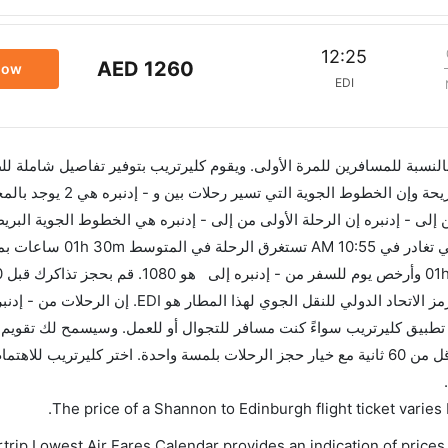
12:25
AED 1260
now
EDI
 بالنسبة للمسافرين للمرة الأولى. ويقوم كليرتريب بتوفير تفاصيل شاملة لل
ى - إدنبره إن الرحلة الأولى من إلى - إدنبره هي الخطوط الجوية البريطا
في 10:55 AM. أما الرحلة الأخيرة هي طيران لينغس والتي تغادر في 
للاستفادة من أفضل العروض. إن الرحلات من تغادر من ورمز الاتحاد الدولي للنقل الج
ي للنقل الجوي لهذا المطار هو EDI. استخدم تطبيق كليرتريب سواءً كنت مسافر للتجوال أو للعمل. وسيسمح لك 
الأسعار وتغيير تاريخ الحجز على الفور. احجز التذاكر في أقل من 60 ثانية مع خيار حجز الرحلات بلمسة واحدة. اختر كليرتري
.
The price of a Shannon to Edinburgh flight ticket vari
trip Lowest Air Fares Calendar provides an indication of prices 