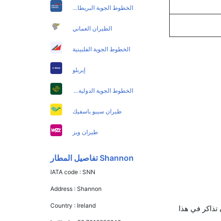
الخطوط الجوية البريطانية
الطيران العماني
الخطوط الجوية الفلبينية
إيربلو
الخطوط الجوية الدولية الباكستانية
طيران سيبو باسفيك
طيران ويز
Shannon تفاصيل المطار
IATA code :
SNN
Address :
Shannon
Country :
Ireland
البريطانية and طيران لينغس يوفرون تذاكر في هذا