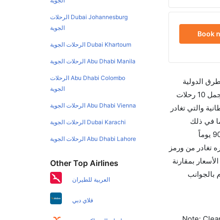
الجوية
Dubai Johannesburg الرحلات
الجوية
Book 
Dubai Khartoum الرحلات الجوية
Abu Dhabi Manila الرحلات الجوية
Abu Dhabi Colombo الرحلات
طرق الدولية
الجوية
والأسعار والأوقات في مكان واحد لجعل تجربتك سهلة ومريحة وإن الخطوط الجوية التي تسير رحلات بين و - إدنبره هي 2 يوجد بالمجمل 10 رحلات
Abu Dhabi Vienna الرحلات الجوية
نية والتي تغادر
10:55 AM تستغرق الرحلة في المتوسط 01h 30m ساعات بما في ذلك
Dubai Karachi الرحلات الجوية
التوقف. وإن الفرق الزمني بين هاتين المدينتين هو 01h 30m وأرخص يوم للسفر من - إدنبره إلى هو 1080. قم بحجز تذاكرك قبل 90 يوماً
Abu Dhabi Lahore الرحلات الجوية
وي لهذا المطار هو EDI. إن الرحلات من - إدنبره تغادر من ورمز
تقويم الأسعار بمقارنة
Other Top Airlines
ب للاهتمام بالجوانب
العربية للطيران
فلاي دبي
Note: Clear