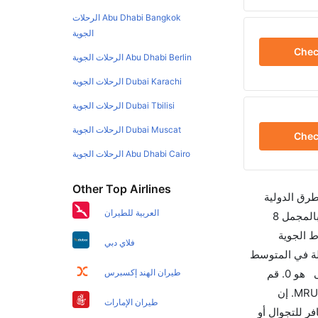
Abu Dhabi Bangkok الرحلات
الجوية
Che
Abu Dhabi Berlin الرحلات الجوية
Dubai Karachi الرحلات الجوية
Dubai Tbilisi الرحلات الجوية
Dubai Muscat الرحلات الجوية
Che
Abu Dhabi Cairo الرحلات الجوية
Other Top Airlines
طرق الدولية
العربية للطيران
والأسعار والأوقات في مكان واحد لجعل تجربتك سهلة ومريحة وإن الخطوط الجوية التي تسير رحلات بين و موريشيوس هي 3 يوجد بالمجمل 8
 الجوية
فلاي دبي
ط الجوية السنغافورية والتي تغادر في 03:35 PM تستغرق الرحلة في المتوسط
07h 10m ساعات بما في ذلك التوقف. وإن الفرق الزمني بين هاتين المدينتين هو 00h 07m وأرخص يوم للسفر من موريشيوس إلى هو 0. قم
طيران الهند إكسبرس
بحجز تذاكرك قبل 90 يوماً للاستفادة من أفضل العروض. إن الرحلات من تغادر من ورمز الاتحاد الدولي للنقل الجوي لهذا المطار هو MRU. إن
طيران الإمارات
رتريب سواءً كنت مسافر للتجوال أو