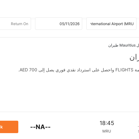
AED .
18:45
--NA--
ck
MRU