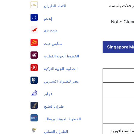
 التذاكر في أقل من 60 ثانية مع خيار حجز الرحلات بلمسة
الاتحاد للطيران
إنديغو
Note: Clear
Air India
سبايس جيت
Singapore Mau
الخطوط الجوية القطرية
الخطوط الجوية التركية
مصر للطيران اكسبرس
غو اير
طيران الخليج
الخطوط الجوية البريطانية
الطيران العماني