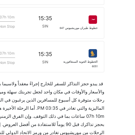
07h 10m
15:35
SIN
Non Stop
خطوط طيران موريشيوس
647
07h 10m
15:35
الخطوط الجوية السنغافورية
SIN
Non Stop
6051
قد يبدو حجز التذاكر للسفر للخارج إجراءً معقداً ولاسيما
رحلات متوفرة كل أسبوع للمسافرين الذين يرغبون في ا