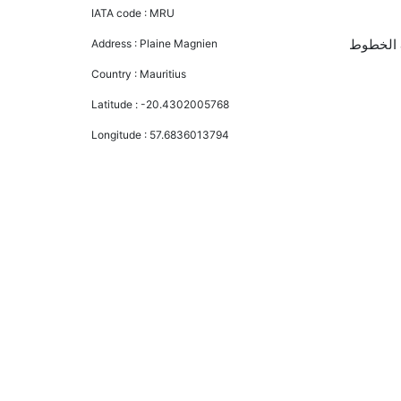
IATA code :
MRU
تتراوح أسعار رحلة الدرجة الاقتصادية من AED 0 إلى AED 9160. الخطوط الجوية الماليزية, خطوط طيران موريشيوس, and الخطوط
Address :
Plaine Magnien
Country :
Mauritius
Latitude :
-20.4302005768
Longitude :
57.6836013794