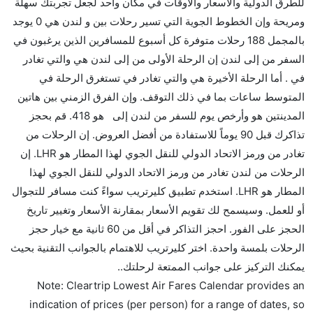
للطرق الدولية والأسعار والأوقات في مكان واحد لجعل تجربتك سهلة
هل توفر شركات الطيران مساحة إضافية للنوم؟
ومريحة وإن الخطوط الجوية التي تسير رحلات بين و لندن هي 0 يوجد
كثير من خطوط طيران درجة رجال الأعمال توفر مساحة
بالمجمل 188 رحلات متوفرة كل أسبوع للمسافرين الذين يرغبون في
إضافية للنوم.
السفر من إلى لندن إن الرحلة الأولى من إلى لندن هي والتي تغادر
هل يمكنني حمل طعامي الخاص؟
في . أما الرحلة الأخيرة هي والتي تغادر في تستغرق الرحلة في
نعم، يمكنك حمل طعامك الخاص، و لكن يجب أن يكون معبئا
المتوسط ساعات بما في ذلك التوقف. وإن الفرق الزمني بين هاتين
بشكل جيد.
المدينتين هو وأرخص يوم للسفر من لندن إلى هو 418. قم بحجز
تذاكرك قبل 90 يوماً للاستفادة من أفضل العروض. إن الرحلات من
هل سيقدم لي الكحول على متن رحلة من إلى لندن؟
تغادر من ورمز الاتحاد الدولي للنقل الجوي لهذا المطار هو LHR. إن
لا تقدم شركة الطيران الكحول على متن رحلة داخلية. يتم
الرحلات من لندن تغادر من ورمز الاتحاد الدولي للنقل الجوي لهذا
تقديم الكحول على متن الرحلات الدولية فقط.
المطار هو LHR. استخدم تطبيق كليرتريب سواءً كنت مسافر للتجوال
ما متوسط أسعار رحلة الدرجة الاقتصادية من إلى لندن؟
أو للعمل. وسيسمح لك تقويم الأسعار بمقارنة الأسعار وتغيير تاريخ
تتراوح أسعار رحلة الدرجة الاقتصادية من AED 418 إلى
الحجز على الفور. احجز التذاكر في أقل من 60 ثانية مع خيار حجز
AED 0. يوفرون تذاكر في هذا النطاق من الأسعار.
الرحلات بلمسة واحدة. اختر كليرتريب للاهتمام بالجوانب التقنية بحيث
هل اختيار إنجاز إجراءات السفر عبر الإنترنت متاح في رحلة
يمكنك التركيز على جوانب الممتعة لرحلتك..
إلى لندن؟
Note: Cleartrip Lowest Air Fares Calendar provides an
نعم، يتاح للمسافر خيار إنجاز إجراءات السفر في الرحلة من
indication of prices (per person) for a range of dates, so