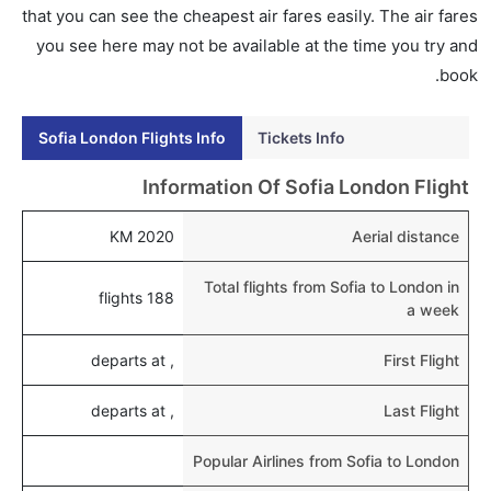
إلى لندن عبر الإنترنت أو في المطار.
that you can see the cheapest air fares easily. The air fares
you see here may not be available at the time you try and
هل يمكنني حجز فنادق متوسطة التكلفة بالقرب من مطار
book.
لندن عبر الإنترنت؟
نعم، يمكن حجز فنادق متوسطة التكلفة بالقرب من المطار
Sofia London Flights Info
Tickets Info
عبر اختيار فنادق كليرتريب.
هل يتيح لندن مطار إمكانية تغيير الحفاض للأطفال؟
Information Of Sofia London Flight
نعم، يتيح مطار لندن المطور حديثا هذه الإمكانية للأطفال و
2020 KM
Aerial distance
الرضع.
Total flights from Sofia to London in
188 flights
a week
, departs at
First Flight
, departs at
Last Flight
Popular Airlines from Sofia to London