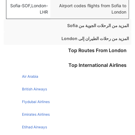
Sofia-SOF,London-
Airport codes flights from Sofia to
LHR
London
المزيد من الرحلات الجوية من Sofia
Sofia Varna Flights
المزيد من رحلات الطيران إلى London
Sofia Athens Flights
Edinburgh London Flights
Top Routes From London
Sofia Barcelona Flights
Sydney London Flights
Top International Airlines
Sofia Vienna Flights
Belfast London Flights
Sofia Madrid Flights
Air Arabia
Glasgow London Flights
Sofia Milan Flights
New York London Flights
British Airways
Sofia Prague Flights
Amsterdam London Flights
Flydubai Airlines
Sofia Dubai Flights
Barcelona London Flights
Emirates Airlines
Melbourne London Flights
Etihad Airways
Malaga London Flights