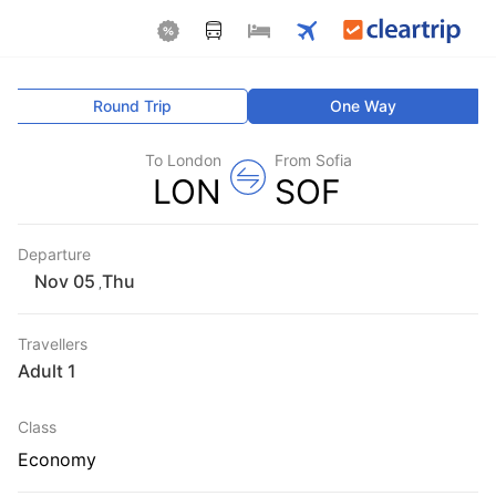
Round Trip
One Way
To London
From Sofia
LON
SOF
Departure
Thu
,
Travellers
1 Adult
Class
Economy