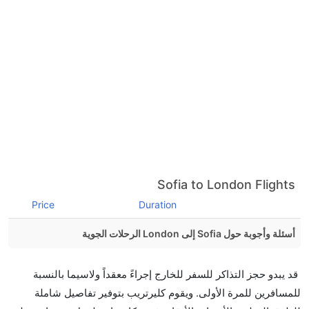
Sofia to London Flights
Price
Duration
أسئلة وأجوبة حول Sofia إلى London الرحلات الجوية
هل صحيح أن تستغرق وقتا أقل في رحلة مباشرة من
قد يبدو حجز التذاكر للسفر للخارج إجراءً معقداً ولاسيما بالنسبة
إلىلندن مما تستغرقه الخطوط الجوية الأخرى؟
للمسافرين للمرة الأولى. ويقوم كليرتريب بتوفير تفاصيل شاملة
نعم. توفر كل من أسرع رحلات الطيران على هذا الطريق،