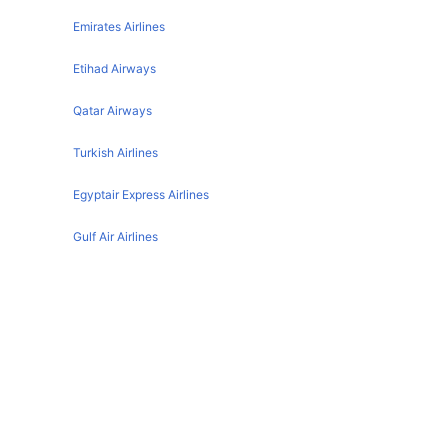
Liverpool Alicante Flights
Emirates Airlines
Southampton Leeds Flights
Leeds Alicante Flights
Southampton Belfast Flights
Etihad Airways
Cork Alicante Flights
Southampton Malaga Flights
Bristol Alicante Flights
Qatar Airways
Southampton Guernsey Flights
London Alicante Flights
Turkish Airlines
Southampton Cork Flights
Belfast Alicante Flights
Southampton Bergerac Flights
Egyptair Express Airlines
Southampton Faro Flights
Gulf Air Airlines
Oman Air
Southampton تفاصيل المطار
IATA code :
SOU
Country :
United Kingdom
Latitude :
50.9502983093
Longitude :
-1.3567999601