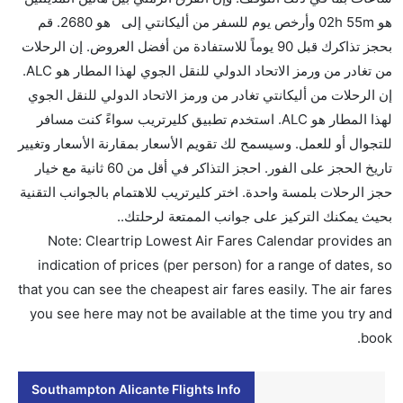
هو 02h 55m وأرخص يوم للسفر من أليكانتي إلى هو 2680. قم
هل سيقدم لي الكحول على متن رحلة من إلى أليكانتي؟
بحجز تذاكرك قبل 90 يوماً للاستفادة من أفضل العروض. إن الرحلات
لا تقدم شركة الطيران الكحول على متن رحلة داخلية. يتم
من تغادر من ورمز الاتحاد الدولي للنقل الجوي لهذا المطار هو ALC.
تقديم الكحول على متن الرحلات الدولية فقط.
إن الرحلات من أليكانتي تغادر من ورمز الاتحاد الدولي للنقل الجوي
ما متوسط أسعار رحلة الدرجة الاقتصادية من إلى أليكانتي؟
لهذا المطار هو ALC. استخدم تطبيق كليرتريب سواءً كنت مسافر
تتراوح أسعار رحلة الدرجة الاقتصادية من AED 2680 إلى
للتجوال أو للعمل. وسيسمح لك تقويم الأسعار بمقارنة الأسعار وتغيير
AED 0. فلاي بي يوفرون تذاكر في هذا النطاق من الأسعار.
تاريخ الحجز على الفور. احجز التذاكر في أقل من 60 ثانية مع خيار
هل اختيار إنجاز إجراءات السفر عبر الإنترنت متاح في رحلة
حجز الرحلات بلمسة واحدة. اختر كليرتريب للاهتمام بالجوانب التقنية
إلى أليكانتي؟
بحيث يمكنك التركيز على جوانب الممتعة لرحلتك..
نعم، يتاح للمسافر خيار إنجاز إجراءات السفر في الرحلة من
Note: Cleartrip Lowest Air Fares Calendar provides an
إلى أليكانتي عبر الإنترنت أو في المطار.
indication of prices (per person) for a range of dates, so
that you can see the cheapest air fares easily. The air fares
هل يمكنني حجز فنادق متوسطة التكلفة بالقرب من مطار
you see here may not be available at the time you try and
أليكانتي عبر الإنترنت؟
book.
نعم، يمكن حجز فنادق متوسطة التكلفة بالقرب من المطار
عبر اختيار فنادق كليرتريب.
Southampton Alicante Flights Info