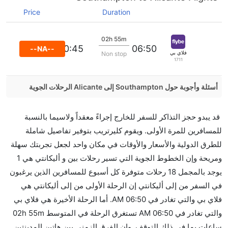
Price
Duration
02h 55m
10:45
06:50
--NA--
فلاي بي
Non stop
1711
أسئلة وأجوبة حول Southampton إلى Alicante الرحلات الجوية
هل صحيح أن تستغرق وقتا أقل في رحلة مباشرة من
قد يبدو حجز التذاكر للسفر للخارج إجراءً معقداً ولاسيما بالنسبة
إلىأليكانتي مما تستغرقه الخطوط الجوية الأخرى؟
للمسافرين للمرة الأولى. ويقوم كليرتريب بتوفير تفاصيل شاملة
نعم. توفر كل من أسرع رحلات الطيران على هذا الطريق،
للطرق الدولية والأسعار والأوقات في مكان واحد لجعل تجربتك سهلة
هل توفر شركات الطيران مساحة إضافية للنوم؟
ومريحة وإن الخطوط الجوية التي تسير رحلات بين و أليكانتي هي 1
كثير من خطوط طيران درجة رجال الأعمال توفر مساحة
يوجد بالمجمل 18 رحلات متوفرة كل أسبوع للمسافرين الذين يرغبون
إضافية للنوم.
في السفر من إلى أليكانتي إن الرحلة الأولى من إلى أليكانتي هي
هل يمكنني حمل طعامي الخاص؟
فلاي بي والتي تغادر في 06:50 AM. أما الرحلة الأخيرة هي فلاي بي
نعم، يمكنك حمل طعامك الخاص، و لكن يجب أن يكون معبئا
والتي تغادر في 06:50 AM تستغرق الرحلة في المتوسط 02h 55m
بشكل جيد.
ساعات بما في ذلك التوقف. وإن الفرق الزمني بين هاتين المدينتين