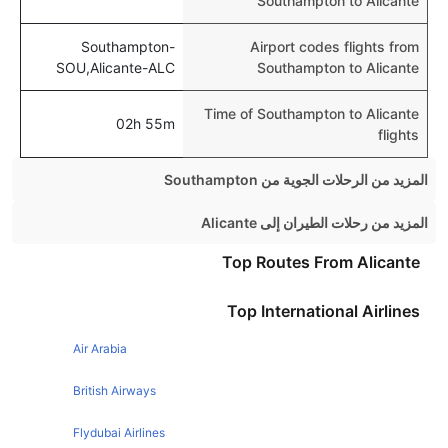
Southampton to Alicante
Southampton-
Airport codes flights from
SOU,Alicante-ALC
Southampton to Alicante
Time of Southampton to Alicante
02h 55m
flights
المزيد من الرحلات الجوية من Southampton
Southampton Edinburgh Flights
المزيد من رحلات الطيران إلى Alicante
Southampton Amsterdam Flights
Manchester Alicante Flights
Top Routes From Alicante
Southampton Manchester Flights
Glasgow Alicante Flights
Top International Airlines
Southampton Glasgow Flights
Birmingham Alicante Flights
Southampton Dublin Flights
Air Arabia
Edinburgh Alicante Flights
Southampton Newcastle Flights
Dublin Alicante Flights
British Airways
Southampton Paris Flights
Cardiff Alicante Flights
Flydubai Airlines
Southampton Jersey Flights