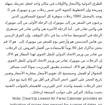
للطرق الدولية والأسعار والأوقات في مكان واحد لجعل تجربتك سهلة
هل توفر شركات الطيران مساحة إضافية للنوم؟
ومريحة وإن الخطوط الجوية التي تسير رحلات بين و نيويورك هي 0
كثير من خطوط طيران درجة رجال الأعمال توفر مساحة
يوجد بالمجمل 1880 رحلات متوفرة كل أسبوع للمسافرين الذين
إضافية للنوم.
يرغبون في السفر من إلى نيويورك إن الرحلة الأولى من إلى نيويورك
هل يمكنني حمل طعامي الخاص؟
هي والتي تغادر في . أما الرحلة الأخيرة هي والتي تغادر في تستغرق
نعم، يمكنك حمل طعامك الخاص، و لكن يجب أن يكون معبئا
الرحلة في المتوسط ساعات بما في ذلك التوقف. وإن الفرق الزمني
بشكل جيد.
بين هاتين المدينتين هو وأرخص يوم للسفر من نيويورك إلى هو 0. قم
بحجز تذاكرك قبل 90 يوماً للاستفادة من أفضل العروض. إن الرحلات
هل سيقدم لي الكحول على متن رحلة من إلى نيويورك؟
من تغادر من ورمز الاتحاد الدولي للنقل الجوي لهذا المطار هو JFK.
لا تقدم شركة الطيران الكحول على متن رحلة داخلية. يتم
إن الرحلات من نيويورك تغادر من ورمز الاتحاد الدولي للنقل الجوي
تقديم الكحول على متن الرحلات الدولية فقط.
لهذا المطار هو JFK. استخدم تطبيق كليرتريب سواءً كنت مسافر
ما متوسط أسعار رحلة الدرجة الاقتصادية من إلى نيويورك؟
للتجوال أو للعمل. وسيسمح لك تقويم الأسعار بمقارنة الأسعار وتغيير
تتراوح أسعار رحلة الدرجة الاقتصادية من AED 0 إلى AED
تاريخ الحجز على الفور. احجز التذاكر في أقل من 60 ثانية مع خيار
0. يوفرون تذاكر في هذا النطاق من الأسعار.
حجز الرحلات بلمسة واحدة. اختر كليرتريب للاهتمام بالجوانب التقنية
هل اختيار إنجاز إجراءات السفر عبر الإنترنت متاح في رحلة
بحيث يمكنك التركيز على جوانب الممتعة لرحلتك..
إلى نيويورك؟
Note: Cleartrip Lowest Air Fares Calendar provides an
نعم، يتاح للمسافر خيار إنجاز إجراءات السفر في الرحلة من
indication of prices (per person) for a range of dates, so