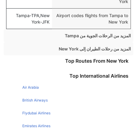
York
Tampa-TPA,New
Airport codes flights from Tampa to
York-JFK
New York
المزيد من الرحلات الجوية من Tampa
Tampa Chicago Flights
المزيد من رحلات الطيران إلى New York
Tampa Miami Flights
Dublin New York Flights
Top Routes From New York
Tampa Boston Flights
Toronto New York Flights
Top International Airlines
Tampa Denver Flights
Manchester New York Flights
Tampa Key West Flights
Air Arabia
Manchester New York Flights
Tampa New Orleans Flights
Chicago New York Flights
British Airways
Tampa Las vegas Flights
Boston New York Flights
Flydubai Airlines
Tampa Houston Flights
San Francisco New York Flights
Emirates Airlines
Tampa Nashville Flights
Miami New York Flights
Tampa Seattle Flights