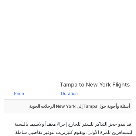
Tampa to New York Flights
Price
Duration
أسئلة وأجوبة حول Tampa إلى New York الرحلات الجوية
هل صحيح أن تستغرق وقتا أقل في رحلة مباشرة من
قد يبدو حجز التذاكر للسفر للخارج إجراءً معقداً ولاسيما بالنسبة
إلىنيويورك مما تستغرقه الخطوط الجوية الأخرى؟
للمسافرين للمرة الأولى. ويقوم كليرتريب بتوفير تفاصيل شاملة
نعم. توفر كل من أسرع رحلات الطيران على هذا الطريق،