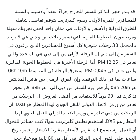
هل صحيح أن Pegasus تستغرق وقتا أقل في رحلة مباشرة
قد يبدو حجز التذاكر للسفر للخارج إجراءً معقداً ولاسيما بالنسبة
من إلىدبي مما تستغرقه الخطوط الجوية الأخرى؟
للمسافرين للمرة الأولى. ويقوم كليرتريب بتوفير تفاصيل شاملة
نعم. توفر كل من Pegasus أسرع رحلات الطيران على هذا
للطرق الدولية والأسعار والأوقات في مكان واحد لجعل تجربتك سهلة
الطريق،
ومريحة وإن الخطوط الجوية التي تسير رحلات بين و دبي هي 5 يوجد
هل توفر شركات الطيران مساحة إضافية للنوم؟
بالمجمل 33 رحلات متوفرة كل أسبوع للمسافرين الذين يرغبون في
كثير من خطوط طيران درجة رجال الأعمال توفر مساحة
السفر من إلى دبي إن الرحلة الأولى من إلى دبي هي المتحدة والتي
إضافية للنوم.
تغادر في 12:25 PM. أما الرحلة الأخيرة هي الخطوط الجوية الماليزية
هل يمكنني حمل طعامي الخاص؟
والتي تغادر في 09:45 PM تستغرق الرحلة في المتوسط 06h 10m
نعم، يمكنك حمل طعامك الخاص، و لكن يجب أن يكون معبئا
ساعات بما في ذلك التوقف. وإن الفرق الزمني بين هاتين المدينتين
بشكل جيد.
هو 06h 20m وأرخص يوم للسفر من دبي إلى هو 685. قم بحجز
تذاكرك قبل 90 يوماً للاستفادة من أفضل العروض. إن الرحلات من
هل سيقدم لي الكحول على متن رحلة من إلى دبي؟
تغادر من ورمز الاتحاد الدولي للنقل الجوي لهذا المطار هو DXB. إن
لا تقدم شركة الطيران الكحول على متن رحلة داخلية. يتم
الرحلات من دبي تغادر من ورمز الاتحاد الدولي للنقل الجوي لهذا
تقديم الكحول على متن الرحلات الدولية فقط.
المطار هو DXB. استخدم تطبيق كليرتريب سواءً كنت مسافر للتجوال
ما متوسط أسعار رحلة الدرجة الاقتصادية من إلى دبي؟
أو للعمل. وسيسمح لك تقويم الأسعار بمقارنة الأسعار وتغيير تاريخ
تتراوح أسعار رحلة الدرجة الاقتصادية من AED 685 إلى
الحجز على الفور. احجز التذاكر في أقل من 60 ثانية مع خيار حجز