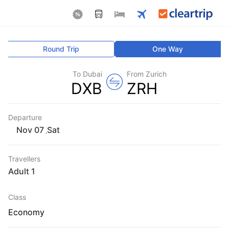
Round Trip
One Way
To Dubai
From Zurich
DXB
ZRH
Departure
Sat
,
Travellers
1 Adult
Class
Economy