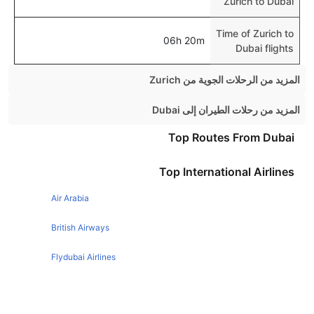
Zurich to Dubai
Time of Zurich to
06h 20m
Dubai flights
المزيد من الرحلات الجوية من Zurich
Zurich London Flights
المزيد من رحلات الطيران إلى Dubai
Zurich Amsterdam Flights
Mumbai Dubai Flights
Top Routes From Dubai
Zurich Paris Flights
Birmingham Dubai Flights
Top International Airlines
Zurich Rome Flights
Dublin Dubai Flights
Zurich Vienna Flights
Air Arabia
Chennai Dubai Flights
Zurich Barcelona Flights
Riyadh Dubai Flights
British Airways
Zurich Berlin Flights
Glasgow Dubai Flights
Flydubai Airlines
Zurich Lisbon Flights
Cairo Dubai Flights
Emirates Airlines
Zurich Athens Flights
Ahmedabad Dubai Flights
Zurich Prague Flights