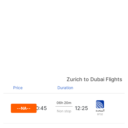
Zurich to Dubai Flights
Price
Duration
06h 20m
20:45
12:25
--NA--
المتحدة
Non stop
9732