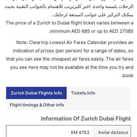
AED 27585. المتحدة, الخطوط الجوية السويسرية الدولية,
الرحلات بلمسة واحدة. اختر كليرتريب للاهتمام بالجوانب التقنية بحيث
الخطوط الجوية كانتاس, طيران الإمارات, and الخطوط
يمكنك التركيز على جوانب الممتعة لرحلتك..
الجوية الماليزية يوفرون تذاكر في هذا النطاق من الأسعار.
The price of a Zurich to Dubai flight ticket varies between a
هل اختيار إنجاز إجراءات السفر عبر الإنترنت متاح في رحلة
.
minimum
AED
685
or up to AED
27585
إلى دبي؟
Note: Cleartrip Lowest Air Fares Calendar provides an
نعم، يتاح للمسافر خيار إنجاز إجراءات السفر في الرحلة من
indication of prices (per person) for a range of dates, so
إلى دبي عبر الإنترنت أو في المطار.
that you can see the cheapest air fares easily. The air fares
هل يمكنني حجز فنادق متوسطة التكلفة بالقرب من مطار
you see here may not be available at the time you try and
دبي عبر الإنترنت؟
book.
نعم، يمكن حجز فنادق متوسطة التكلفة بالقرب من المطار
عبر اختيار فنادق كليرتريب.
Zurich Dubai Flights Info
Tickets Info
هل يتيح دبي مطار إمكانية تغيير الحفاض للأطفال؟
Flight timings & Other info
نعم، يتيح مطار دبي المطور حديثا هذه الإمكانية للأطفال و
Information Of Zurich Dubai Flight
الرضع.
4763 KM
Aerial distance