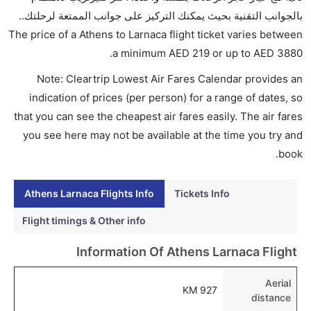
لوفتهانزا, الاسكندنافية ساس, طيران البلطيق, بلو للطيران
بالجوانب التقنية بحيث يمكنك التركيز على جوانب الممتعة لرحلتك..
, ارمافيا, طيران كندا, طيران الإمارات, and الصربية
The price of a Athens to Larnaca flight ticket varies between
للطيران يوفرون تذاكر في هذا النطاق من الأسعار.
.
a minimum
AED
219
or up to AED
3880
هل اختيار إنجاز إجراءات السفر عبر الإنترنت متاح في رحلة
Note: Cleartrip Lowest Air Fares Calendar provides an
إلى لارنكا؟
indication of prices (per person) for a range of dates, so
نعم، يتاح للمسافر خيار إنجاز إجراءات السفر في الرحلة من
that you can see the cheapest air fares easily. The air fares
إلى لارنكا عبر الإنترنت أو في المطار.
you see here may not be available at the time you try and
هل يمكنني حجز فنادق متوسطة التكلفة بالقرب من مطار
book.
لارنكا عبر الإنترنت؟
نعم، يمكن حجز فنادق متوسطة التكلفة بالقرب من المطار
Athens Larnaca Flights Info
Tickets Info
عبر اختيار فنادق كليرتريب.
Flight timings & Other info
هل يتيح لارنكا مطار إمكانية تغيير الحفاض للأطفال؟
Information Of Athens Larnaca Flight
نعم، يتيح مطار لارنكا المطور حديثا هذه الإمكانية للأطفال و
الرضع.
Aerial
927 KM
distance