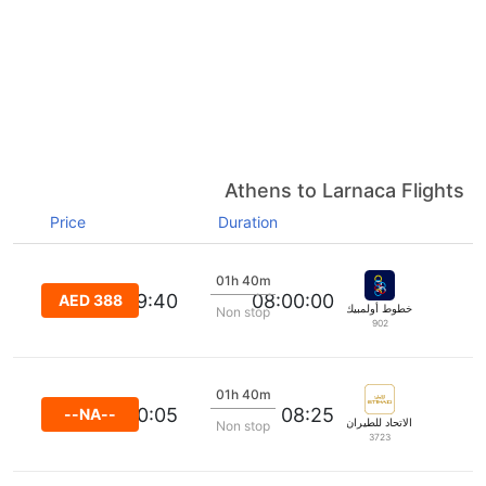
Athens to Larnaca Flights
Price
Duration
01h 40m
09:40
08:00:00
AED 388
خطوط أولمبيك الجوية
Non stop
902
01h 40m
10:05
08:25
--NA--
الاتحاد للطيران
Non stop
3723