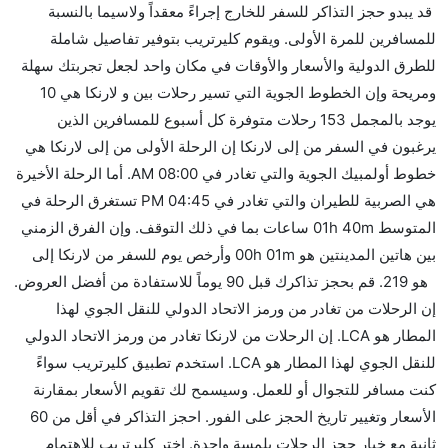
قد يبدو حجز التذاكر للسفر للخارج إجراءً معقداً ولاسيما بالنسبة
من إلىلارنكا مما تستغرقه الخطوط الجوية الأخرى؟
للمسافرين للمرة الأولى. ويقوم كليرتريب بتوفير تفاصيل شاملة
نعم. توفر كل من Wizz Air أسرع رحلات الطيران على هذا
للطرق الدولية والأسعار والأوقات في مكان واحد لجعل تجربتك سهلة
الطريق،
ومريحة وإن الخطوط الجوية التي تسير رحلات بين و لارنكا هي 10
هل توفر شركات الطيران مساحة إضافية للنوم؟
يوجد بالمجمل 153 رحلات متوفرة كل أسبوع للمسافرين الذين
كثير من خطوط طيران درجة رجال الأعمال توفر مساحة
يرغبون في السفر من إلى لارنكا إن الرحلة الأولى من إلى لارنكا هي
إضافية للنوم.
خطوط أولمبيك الجوية والتي تغادر في 08:00 AM. أما الرحلة الأخيرة
هل يمكنني حمل طعامي الخاص؟
هي الصربية للطيران والتي تغادر في 04:45 PM تستغرق الرحلة في
نعم، يمكنك حمل طعامك الخاص، و لكن يجب أن يكون معبئا
المتوسط 01h 40m ساعات بما في ذلك التوقف. وإن الفرق الزمني
بشكل جيد.
بين هاتين المدينتين هو 00h 01m وأرخص يوم للسفر من لارنكا إلى
هو 219. قم بحجز تذاكرك قبل 90 يوماً للاستفادة من أفضل العروض.
هل سيقدم لي الكحول على متن رحلة من إلى لارنكا؟
إن الرحلات من تغادر من ورمز الاتحاد الدولي للنقل الجوي لهذا
لا تقدم شركة الطيران الكحول على متن رحلة داخلية. يتم
المطار هو LCA. إن الرحلات من لارنكا تغادر من ورمز الاتحاد الدولي
تقديم الكحول على متن الرحلات الدولية فقط.
للنقل الجوي لهذا المطار هو LCA. استخدم تطبيق كليرتريب سواءً
ما متوسط أسعار رحلة الدرجة الاقتصادية من إلى لارنكا؟
كنت مسافر للتجوال أو للعمل. وسيسمح لك تقويم الأسعار بمقارنة
تتراوح أسعار رحلة الدرجة الاقتصادية من AED 219 إلى
الأسعار وتغيير تاريخ الحجز على الفور. احجز التذاكر في أقل من 60
AED 3880. خطوط أولمبيك الجوية, الاتحاد للطيران,
ثانية مع خيار حجز الرحلات بلمسة واحدة. اختر كليرتريب للاهتمام