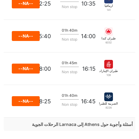
12:25
10:35
--NA--
ارمافيا
Non stop
141
01h 40m
15:40
14:00
--NA--
طيران كندا
Non stop
6032
01h 45m
18:00
16:15
--NA--
طيران الإمارات
Non stop
108
01h 40m
18:25
16:45
--NA--
الصربية للطيران
Non stop
8226
أسئلة وأجوبة حول Athens إلى Larnaca الرحلات الجوية
هل صحيح أن Wizz Air تستغرق وقتا أقل في رحلة مباشرة