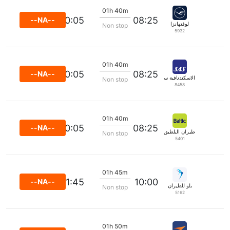
01h 40m
10:05
08:25
--NA--
لوفتهانزا
Non stop
5932
01h 40m
10:05
08:25
--NA--
الاسكندنافية ساس
Non stop
8458
01h 40m
10:05
08:25
--NA--
طيران البلطيق
Non stop
5401
01h 45m
11:45
10:00
--NA--
بلو للطيران
Non stop
5162
01h 50m