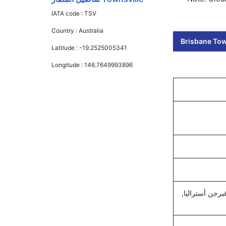
IATA code :
TSV
Country :
Australia
Brisbane Town
Latitude :
-19.2525005341
Longitude :
146.7649993896
يرجن أستراليا,