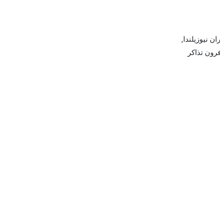
يران, طيران نيوزيلندا,
ية, and خطوط فيجي الجوية يوفرون تذاكر