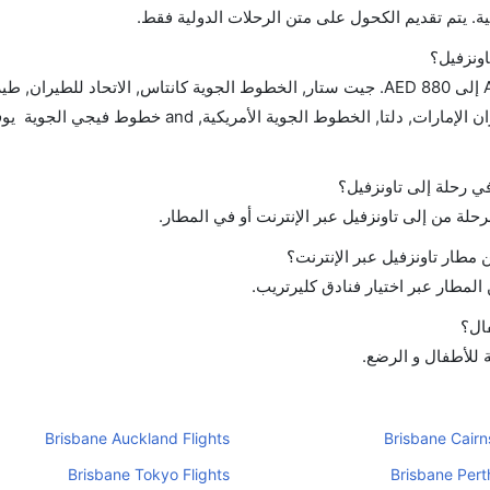
ة. يتم تقديم الكحول على متن الرحلات الدولية فقط.
اونزفيل؟
تتراوح أسعار رحلة الدرجة الاقتصادية من AED 454 إلى AED 880. جيت ستار, الخطوط الجوية كانتاس, الاتحاد للط
الخطوط الجوية السنغافورية, فيرجن أستراليا, طيران الإمارات, دلتا, الخطوط الجوية الأمريك
في رحلة إلى تاونزفيل؟
رحلة من إلى تاونزفيل عبر الإنترنت أو في المطار.
مطار تاونزفيل عبر الإنترنت؟
لمطار عبر اختيار فنادق كليرتريب.
فال؟
ة للأطفال و الرضع.
Brisbane Auckland Flights
Brisbane Cairns
Brisbane Tokyo Flights
Brisbane Perth