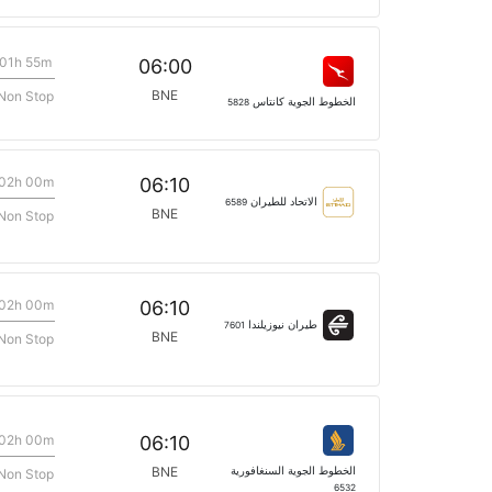
01h 55m
06:00
BNE
Non Stop
الخطوط الجوية كانتاس
5828
02h 00m
06:10
الاتحاد للطيران
6589
BNE
Non Stop
02h 00m
06:10
طيران نيوزيلندا
7601
BNE
Non Stop
02h 00m
06:10
الخطوط الجوية السنغافورية
BNE
Non Stop
6532