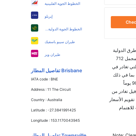
الخطوط الجوية الفلبينية
إيربلو
Che
الخطوط الجوية الدولية الباكستانية
طيران سيبو باسفيك
طرق الدولية
طيران ويز
والأسعار والأوقات في مكان واحد لجعل تجربتك سهلة ومريحة وإن الخطوط الجوية التي تسير رحلات بين و تاونزفيل هي 10 يوجد بالمجمل 712
تي تغادر في
Brisbane تفاصيل المطار
 والتي تغادر في 11:50 AM تستغرق الرحلة في المتوسط 01h 55m ساعات بما في ذلك
IATA code :
BNE
التوقف. وإن الفرق الزمني بين هاتين المدينتين هو 00h 01m وأرخص يوم للسفر من تاونزفيل إلى هو 454. قم بحجز تذاكرك قبل 90 يوماً
Address :
11 The Circuit
هذا المطار هو TSV. إن الرحلات من تاونزفيل تغادر من
سمح لك تقويم الأسعار
Country :
Australia
 كليرتريب للاهتمام
Latitude :
-27.3841991425
Longitude :
153.1170043945
Note: Clear
Townsville تفاصيل المطار