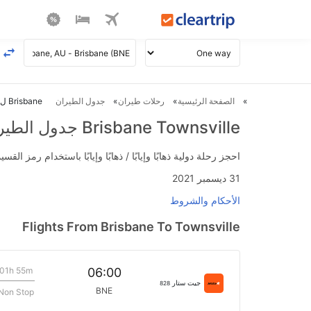
الصفحة الرئيسية
رحلات طيران
جدول الطيران
Brisbane ل Townsville طيران
Brisbane Townsville جدول الطيران
احجز رحلة دولية ذهابًا وإيابًا / ذهابًا وإيابًا باستخدام رمز القسيمة FLIGHTS واحصل على استرداد نقدي فوري يصل إلى 700
31 ديسمبر 2021
الأحكام والشروط
Flights From Brisbane To Townsville
01h 55m
06:00
جيت ستار
828
BNE
Non Stop