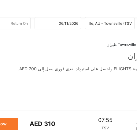
AED .
07:55
AED 310
now
TSV