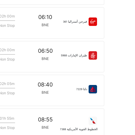
02h 00m
06:10
فيرجن أستراليا
361
BNE
Non Stop
02h 00m
06:50
طيران الإمارات
5968
BNE
Non Stop
02h 05m
08:40
دلتا
7229
BNE
Non Stop
01h 55m
08:55
BNE
Non Stop
الخطوط الجوية الأمريكية
7388