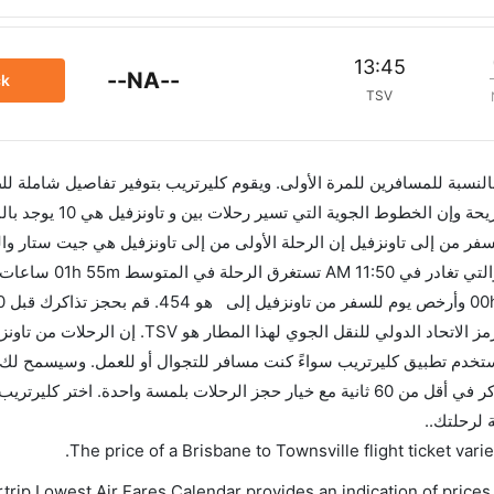
13:45
--NA--
ck
TSV
 بالنسبة للمسافرين للمرة الأولى. ويقوم كليرتريب بتوفير تفاصيل شاملة لل
ر من إلى تاونزفيل إن الرحلة الأولى من إلى تاونزفيل هي جيت ستار وال
06:00 AM. أما الرحلة الأخيرة هي خطوط فيجي الجوية
للاستفادة من أفضل العروض. إن الرحلات من تغادر من ورمز الاتحاد الدولي للنقل الجوي ل
الاتحاد الدولي للنقل الجوي لهذا المطار هو TSV. استخدم تطبيق كليرتريب سواءً كنت مسافر للتجوال أو للعمل. وسي
بمقارنة الأسعار وتغيير تاريخ الحجز على الفور. احجز التذاكر في أقل من 60 ثانية مع خيار حجز الرحلات بلمسة واحدة. اختر
 لرحلتك..
.
The price of a Brisbane to Townsville flight ticket v
trip Lowest Air Fares Calendar provides an indication of prices 