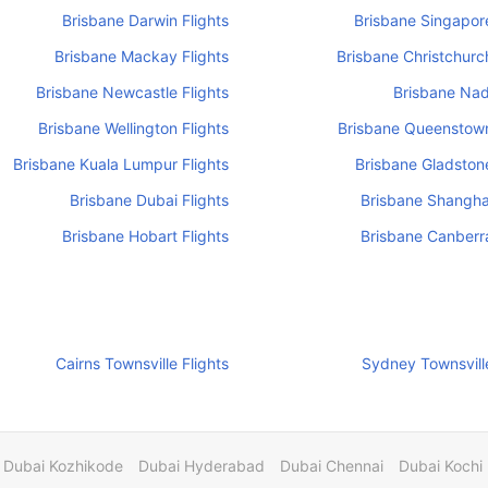
Brisbane Darwin Flights
Brisbane Singapore
Brisbane Mackay Flights
Brisbane Christchurch
Brisbane Newcastle Flights
Brisbane Nadi
Brisbane Wellington Flights
Brisbane Queenstown
Brisbane Kuala Lumpur Flights
Brisbane Gladstone
Brisbane Dubai Flights
Brisbane Shanghai
Brisbane Hobart Flights
Brisbane Canberra
Cairns Townsville Flights
Sydney Townsville
Dubai Kozhikode
Dubai Hyderabad
Dubai Chennai
Dubai Kochi