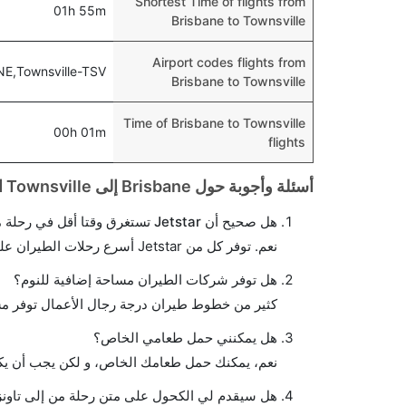
Shortest Time of flights from
01h 55m
Brisbane to Townsville
Airport codes flights from
NE,Townsville-TSV
Brisbane to Townsville
Time of Brisbane to Townsville
00h 01m
flights
أسئلة وأجوبة حول Brisbane إلى Townsville الرحلات الجوية
هل صحيح أن Jetstar تستغرق وقتا أقل في رحلة مباشرة من إلىتاونزفيل مما تستغرقه الخطوط الجوية الأخرى؟
نعم. توفر كل من Jetstar أسرع رحلات الطيران على هذا الطريق،
هل توفر شركات الطيران مساحة إضافية للنوم؟
كثير من خطوط طيران درجة رجال الأعمال توفر مس
هل يمكنني حمل طعامي الخاص؟
نعم، يمكنك حمل طعامك الخاص، و لكن يجب أن يكو
هل سيقدم لي الكحول على متن رحلة من إلى تاون