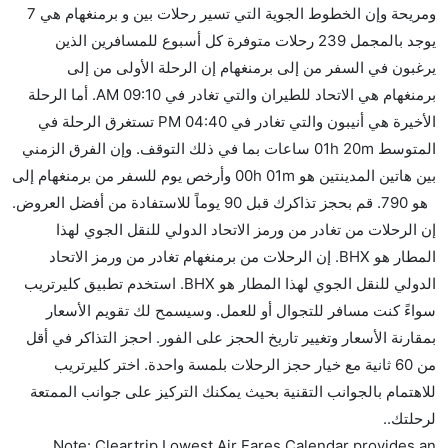
ومريحة وإن الخطوط الجوية التي تسير رحلات بين و برمنغهام هي 7
كثير من خطوط طيران درجة رجال الأعمال توفر مساحة
يوجد بالمجمل 239 رحلات متوفرة كل أسبوع للمسافرين الذين
إضافية للنوم.
يرغبون في السفر من إلى برمنغهام إن الرحلة الأولى من إلى
هل يمكنني حمل طعامي الخاص؟
برمنغهام هي الاتحاد للطيران والتي تغادر في 09:10 AM. أما الرحلة
نعم، يمكنك حمل طعامك الخاص، و لكن يجب أن يكون معبئا
الأخيرة هي أنيبون والتي تغادر في 04:40 PM تستغرق الرحلة في
بشكل جيد.
المتوسط 01h 20m ساعات بما في ذلك التوقف. وإن الفرق الزمني
بين هاتين المدينتين هو 00h 01m وأرخص يوم للسفر من برمنغهام إلى
هل سيقدم لي الكحول على متن رحلة من إلى برمنغهام؟
هو 790. قم بحجز تذاكرك قبل 90 يوماً للاستفادة من أفضل العروض.
لا تقدم شركة الطيران الكحول على متن رحلة داخلية. يتم
إن الرحلات من تغادر من ورمز الاتحاد الدولي للنقل الجوي لهذا
تقديم الكحول على متن الرحلات الدولية فقط.
المطار هو BHX. إن الرحلات من برمنغهام تغادر من ورمز الاتحاد
ما متوسط أسعار رحلة الدرجة الاقتصادية من إلى
الدولي للنقل الجوي لهذا المطار هو BHX. استخدم تطبيق كليرتريب
برمنغهام؟
سواءً كنت مسافر للتجوال أو للعمل. وسيسمح لك تقويم الأسعار
تتراوح أسعار رحلة الدرجة الاقتصادية من AED 790 إلى
بمقارنة الأسعار وتغيير تاريخ الحجز على الفور. احجز التذاكر في أقل
AED 0. الاتحاد للطيران, لوفتهانزا, خطوط بروكسل الجوية,
من 60 ثانية مع خيار حجز الرحلات بلمسة واحدة. اختر كليرتريب
الخطوط الجوية الدولية التايلاندية, المتحدة, بريتيش ميدلاند
للاهتمام بالجوانب التقنية بحيث يمكنك التركيز على جوانب الممتعة
الإقليمي, and أنيبون يوفرون تذاكر في هذا النطاق من
لرحلتك..
الأسعار.
Note: Cleartrip Lowest Air Fares Calendar provides an