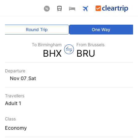
Round Trip
One Way
To Birmingham
From Brussels
BHX
BRU
Departure
Sat
,
Travellers
1 Adult
Class
Economy