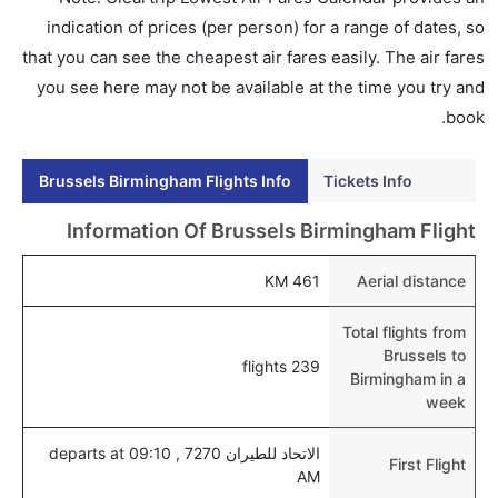
هل اختيار إنجاز إجراءات السفر عبر الإنترنت متاح في رحلة
indication of prices (per person) for a range of dates, so
إلى برمنغهام؟
that you can see the cheapest air fares easily. The air fares
نعم، يتاح للمسافر خيار إنجاز إجراءات السفر في الرحلة من
you see here may not be available at the time you try and
إلى برمنغهام عبر الإنترنت أو في المطار.
book.
هل يمكنني حجز فنادق متوسطة التكلفة بالقرب من مطار
Brussels Birmingham Flights Info
Tickets Info
برمنغهام عبر الإنترنت؟
نعم، يمكن حجز فنادق متوسطة التكلفة بالقرب من المطار
Information Of Brussels Birmingham Flight
عبر اختيار فنادق كليرتريب.
461 KM
Aerial distance
هل يتيح برمنغهام مطار إمكانية تغيير الحفاض للأطفال؟
نعم، يتيح مطار برمنغهام المطور حديثا هذه الإمكانية
Total flights from
للأطفال و الرضع.
Brussels to
239 flights
Birmingham in a
week
الاتحاد للطيران 7270 , departs at 09:10
First Flight
AM