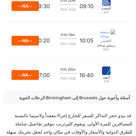
01h 20m
09:30
09:10
--NA--
المتحدة
Non stop
9917
01h 15m
10:20
10:05
--NA--
Non stop
بريتيش ميدلاند الإقليمي
6037
01h 20m
17:00
16:40
--NA--
أنيبون
Non stop
5129
أسئلة وأجوبة حول Brussels إلى Birmingham الرحلات الجوية
هل صحيح أن تستغرق وقتا أقل في رحلة مباشرة من
قد يبدو حجز التذاكر للسفر للخارج إجراءً معقداً ولاسيما بالنسبة
إلىبرمنغهام مما تستغرقه الخطوط الجوية الأخرى؟
للمسافرين للمرة الأولى. ويقوم كليرتريب بتوفير تفاصيل شاملة
نعم. توفر كل من أسرع رحلات الطيران على هذا الطريق،
للطرق الدولية والأسعار والأوقات في مكان واحد لجعل تجربتك سهلة
هل توفر شركات الطيران مساحة إضافية للنوم؟