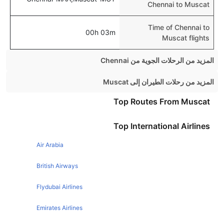
Chennai to Muscat
Time of Chennai to
00h 03m
Muscat flights
المزيد من الرحلات الجوية من Chennai
Chennai Mumbai Flights
المزيد من رحلات الطيران إلى Muscat
Chennai Coimbatore Flights
Dubai Muscat Flights
Top Routes From Muscat
Chennai Madurai Flights
London Muscat Flights
Top International Airlines
Chennai Pune Flights
Mumbai Muscat Flights
Chennai Hyderabad Flights
Air Arabia
Abu Dhabi Muscat Flights
Chennai Bangalore Flights
British Airways
Chennai Kolkata Flights
Flydubai Airlines
Chennai Goa Flights
Emirates Airlines
Chennai Dubai Flights