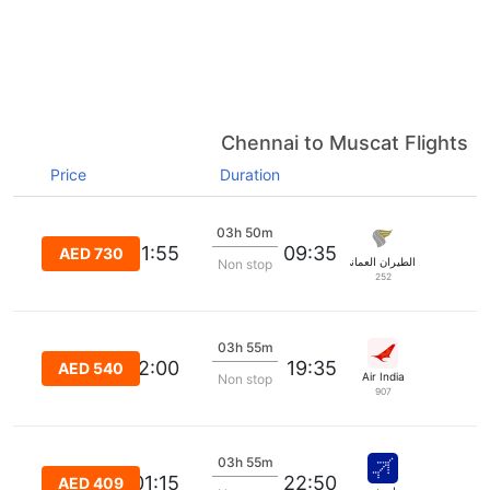
Chennai to Muscat Flights
Price
Duration
03h 50m
11:55
09:35
AED 730
الطيران العماني
Non stop
252
03h 55m
22:00
19:35
AED 540
Air India
Non stop
907
03h 55m
01:15
22:50
AED 409