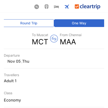
Round Trip
One Way
To Muscat
From Chennai
MCT
MAA
Departure
Thu
,
Travellers
1 Adult
Class
Economy