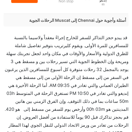
إنديغو
Non stop
85
أسئلة وأجوبة حول Chennai إلى Muscat الرحلات الجوية
هل صحيح أن IndiGo تستغرق وقتا أقل في رحلة مباشرة
قد يبدو حجز التذاكر للسفر للخارج إجراءً معقداً ولاسيما بالنسبة
من إلىمسقط مما تستغرقه الخطوط الجوية الأخرى؟
للمسافرين للمرة الأولى. ويقوم كليرتريب بتوفير تفاصيل شاملة
نعم. توفر كل من IndiGo أسرع رحلات الطيران على هذا
للطرق الدولية والأسعار والأوقات في مكان واحد لجعل تجربتك سهلة
الطريق،
ومريحة وإن الخطوط الجوية التي تسير رحلات بين و مسقط هي 3
هل توفر شركات الطيران مساحة إضافية للنوم؟
يوجد بالمجمل 32 رحلات متوفرة كل أسبوع للمسافرين الذين يرغبون
كثير من خطوط طيران درجة رجال الأعمال توفر مساحة
في السفر من إلى مسقط إن الرحلة الأولى من إلى مسقط هي
إضافية للنوم.
الطيران العماني والتي تغادر في 09:35 AM. أما الرحلة الأخيرة هي
هل يمكنني حمل طعامي الخاص؟
إنديغو والتي تغادر في 10:50 PM تستغرق الرحلة في المتوسط 03h
نعم، يمكنك حمل طعامك الخاص، و لكن يجب أن يكون معبئا
50m ساعات بما في ذلك التوقف. وإن الفرق الزمني بين هاتين
بشكل جيد.
المدينتين هو 00h 03m وأرخص يوم للسفر من مسقط إلى هو 420.
قم بحجز تذاكرك قبل 90 يوماً للاستفادة من أفضل العروض. إن
هل سيقدم لي الكحول على متن رحلة من إلى مسقط؟
الرحلات من تغادر من ورمز الاتحاد الدولي للنقل الجوي لهذا المطار
لا تقدم شركة الطيران الكحول على متن رحلة داخلية. يتم