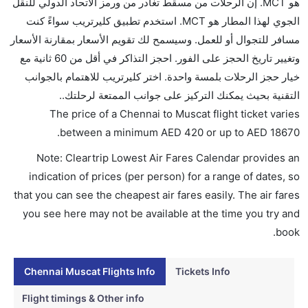
هو MCT. إن الرحلات من مسقط تغادر من ورمز الاتحاد الدولي للنقل
تقديم الكحول على متن الرحلات الدولية فقط.
الجوي لهذا المطار هو MCT. استخدم تطبيق كليرتريب سواءً كنت
ما متوسط أسعار رحلة الدرجة الاقتصادية من إلى مسقط؟
مسافر للتجوال أو للعمل. وسيسمح لك تقويم الأسعار بمقارنة الأسعار
تتراوح أسعار رحلة الدرجة الاقتصادية من AED 420 إلى
وتغيير تاريخ الحجز على الفور. احجز التذاكر في أقل من 60 ثانية مع
AED 18670. الطيران العماني, ايرمارك للملاحة الجوية
خيار حجز الرحلات بلمسة واحدة. اختر كليرتريب للاهتمام بالجوانب
الأندونيسية, and إنديغو يوفرون تذاكر في هذا النطاق من
التقنية بحيث يمكنك التركيز على جوانب الممتعة لرحلتك..
الأسعار.
The price of a Chennai to Muscat flight ticket varies
هل اختيار إنجاز إجراءات السفر عبر الإنترنت متاح في رحلة
.
between a minimum
AED
420
or up to AED
18670
إلى مسقط؟
Note: Cleartrip Lowest Air Fares Calendar provides an
نعم، يتاح للمسافر خيار إنجاز إجراءات السفر في الرحلة من
indication of prices (per person) for a range of dates, so
إلى مسقط عبر الإنترنت أو في المطار.
that you can see the cheapest air fares easily. The air fares
هل يمكنني حجز فنادق متوسطة التكلفة بالقرب من مطار
you see here may not be available at the time you try and
مسقط عبر الإنترنت؟
book.
نعم، يمكن حجز فنادق متوسطة التكلفة بالقرب من المطار
عبر اختيار فنادق كليرتريب.
Chennai Muscat Flights Info
Tickets Info
هل يتيح مسقط مطار إمكانية تغيير الحفاض للأطفال؟
Flight timings & Other info