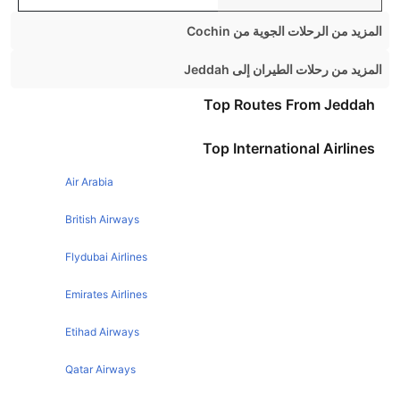
المزيد من الرحلات الجوية من Cochin
Cochin Mumbai Flights
المزيد من رحلات الطيران إلى Jeddah
Cochin Bangalore Flights
Dammam Jeddah Flights
Top Routes From Jeddah
Cochin Chennai Flights
Cairo Jeddah Flights
Top International Airlines
Cochin Hyderabad Flights
Manchester Jeddah Flights
Cochin Dubai Flights
Air Arabia
Lahore Jeddah Flights
Cochin Pune Flights
Riyadh Jeddah Flights
British Airways
Dubai Jeddah Flights
Flydubai Airlines
Emirates Airlines
Etihad Airways
Qatar Airways