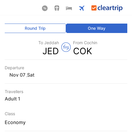
Round Trip
One Way
To Jeddah
From Cochin
JED
COK
Departure
Sat
,
Travellers
1 Adult
Class
Economy