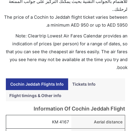
للاهتمام بالجوانب التقنية بحيث يمكنك التركيز على جوانب الممتعة
الأندونيسية يوفرون تذاكر في هذا النطاق من الأسعار.
لرحلتك..
هل اختيار إنجاز إجراءات السفر عبر الإنترنت متاح في رحلة
The price of a Cochin to Jeddah flight ticket varies between
إلى جدة؟
.
a minimum
AED
950
or up to AED
5950
نعم، يتاح للمسافر خيار إنجاز إجراءات السفر في الرحلة من
Note: Cleartrip Lowest Air Fares Calendar provides an
إلى جدة عبر الإنترنت أو في المطار.
indication of prices (per person) for a range of dates, so
هل يمكنني حجز فنادق متوسطة التكلفة بالقرب من مطار
that you can see the cheapest air fares easily. The air fares
جدة عبر الإنترنت؟
you see here may not be available at the time you try and
نعم، يمكن حجز فنادق متوسطة التكلفة بالقرب من المطار
book.
عبر اختيار فنادق كليرتريب.
Cochin Jeddah Flights Info
Tickets Info
هل يتيح جدة مطار إمكانية تغيير الحفاض للأطفال؟
نعم، يتيح مطار جدة المطور حديثا هذه الإمكانية للأطفال و
Flight timings & Other info
الرضع.
Information Of Cochin Jeddah Flight
4167 KM
Aerial distance