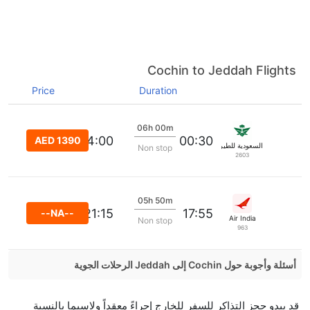
Cochin to Jeddah Flights
Price
Duration
06h 00m
04:00
00:30
AED 1390
السعودية للطيران
Non stop
2603
05h 50m
21:15
17:55
--NA--
Air India
Non stop
963
أسئلة وأجوبة حول Cochin إلى Jeddah الرحلات الجوية
هل صحيح أن Jazeera Airways تستغرق وقتا أقل في
قد يبدو حجز التذاكر للسفر للخارج إجراءً معقداً ولاسيما بالنسبة
رحلة مباشرة من إلىجدة مما تستغرقه الخطوط الجوية