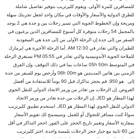
للمسافرين للمرة الأولى. ويقوم كليرتريب بتوفير تفاصيل شاملة
الأخرى؟
للطرق الدولية والأسعار والأوقات في مكان واحد لجعل تجربتك سهلة
نعم. توفر كل من Jazeera Airways أسرع رحلات الطيران
ومريحة وإن الخطوط الجوية التي تسير رحلات بين و جدة هي 2 يوجد
على هذا الطريق،
بالمجمل 54 رحلات متوفرة كل أسبوع للمسافرين الذين يرغبون في
هل توفر شركات الطيران مساحة إضافية للنوم؟
السفر من إلى جدة إن الرحلة الأولى من إلى جدة هي السعودية
كثير من خطوط طيران درجة رجال الأعمال توفر مساحة
للطيران والتي تغادر في 12:30 AM. أما الرحلة الأخيرة هي ايرمارك
إضافية للنوم.
للملاحة الجوية الأندونيسية والتي تغادر في 05:55 PM تستغرق الرحلة
هل يمكنني حمل طعامي الخاص؟
في المتوسط 05h 50m ساعات بما في ذلك التوقف. وإن الفرق
نعم، يمكنك حمل طعامك الخاص، و لكن يجب أن يكون معبئا
الزمني بين هاتين المدينتين هو 06h 00m وأرخص يوم للسفر من جدة
بشكل جيد.
إلى هو 950. قم بحجز تذاكرك قبل 90 يوماً للاستفادة من أفضل
العروض. إن الرحلات من تغادر من ورمز الاتحاد الدولي للنقل الجوي
هل سيقدم لي الكحول على متن رحلة من إلى جدة؟
لهذا المطار هو JED. إن الرحلات من جدة تغادر من ورمز الاتحاد
لا تقدم شركة الطيران الكحول على متن رحلة داخلية. يتم
الدولي للنقل الجوي لهذا المطار هو JED. استخدم تطبيق كليرتريب
تقديم الكحول على متن الرحلات الدولية فقط.
سواءً كنت مسافر للتجوال أو للعمل. وسيسمح لك تقويم الأسعار
ما متوسط أسعار رحلة الدرجة الاقتصادية من إلى جدة؟
بمقارنة الأسعار وتغيير تاريخ الحجز على الفور. احجز التذاكر في أقل
تتراوح أسعار رحلة الدرجة الاقتصادية من AED 950 إلى
من 60 ثانية مع خيار حجز الرحلات بلمسة واحدة. اختر كليرتريب
AED 5950. السعودية للطيران and ايرمارك للملاحة الجوية