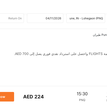
AED .
15:30
AED 224
now
PNQ