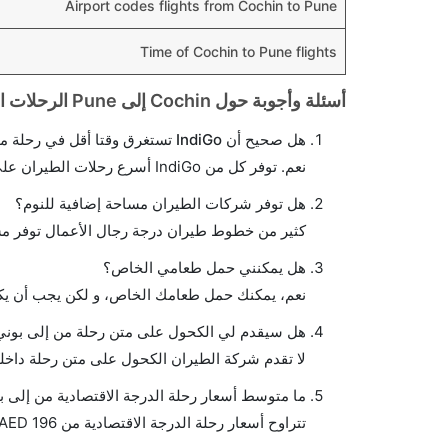
Airport codes flights from Cochin to Pune
Time of Cochin to Pune flights
أسئلة وأجوبة حول Cochin إلى Pune الرحلات الجوية
هل صحيح أن IndiGo تستغرق وقتا أقل في رحلة مباشرة من إلىبوني مما تستغرقه الخطوط الجوية الأخرى؟
نعم. توفر كل من IndiGo أسرع رحلات الطيران على هذا الطريق،
هل توفر شركات الطيران مساحة إضافية للنوم؟
كثير من خطوط طيران درجة رجال الأعمال توفر مس
هل يمكنني حمل طعامي الخاص؟
نعم، يمكنك حمل طعامك الخاص، و لكن يجب أن يكو
هل سيقدم لي الكحول على متن رحلة من إلى بوني
لا تقدم شركة الطيران الكحول على متن رحلة داخلي
ما متوسط أسعار رحلة الدرجة الاقتصادية من إلى ب
تتراوح أسعار رحلة الدرجة الاقتصادية من AED 196 إلى AED 20294. سبايس جيت and إنديغو يوفرون تذاكر في هذا النطاق من الأسعار.