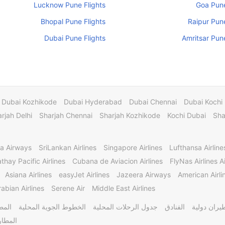
Lucknow Pune Flights
Goa Pune
Bhopal Pune Flights
Raipur Pune
Dubai Pune Flights
Amritsar Pune
Dubai Kozhikode
Dubai Hyderabad
Dubai Chennai
Dubai Kochi
rjah Delhi
Sharjah Chennai
Sharjah Kozhikode
Kochi Dubai
Sha
a Airways
SriLankan Airlines
Singapore Airlines
Lufthansa Airline
thay Pacific Airlines
Cubana de Aviacion Airlines
FlyNas Airlines Ai
Asiana Airlines
easyJet Airlines
Jazeera Airways
American Airli
abian Airlines
Serene Air
Middle East Airlines
يران دولية
الفنادق
جدول الرحلات المحلية
الخطوط الجوية المحلية
المط
المطار