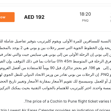
18:20
AED 192
now
PNQ
 بالنسبة للمسافرين للمرة الأولى. ويقوم كليرتريب بتوفير تفاصيل شاملة لل
الرحلة الأخيرة هي إنديغو والتي تغادر في 03:25 PM تستغرق الرحلة في المتوسط 01h 45m ساعات بما ف
هاتين المدينتين هو 02h 55m وأرخص يوم للسفر من بوني إلى هو 196. قم بحجز تذاكرك قبل 90 ي
تغادر من ورمز الاتحاد الدولي للنقل الجوي لهذا المطار هو PNQ. إن الرحلات من بوني تغادر من ورمز الاتحاد الدولي للنق
ل أو للعمل. وسيسمح لك تقويم الأسعار بمقارنة الأسعار وتغيير تاريخ الحجز
 خيار حجز الرحلات بلمسة واحدة. اختر كليرتريب للاهتمام بالجوانب التقنية بحيث يمكنك الت
.
The price of a Cochin to Pune flight ticket vari
trip Lowest Air Fares Calendar provides an indication of prices 