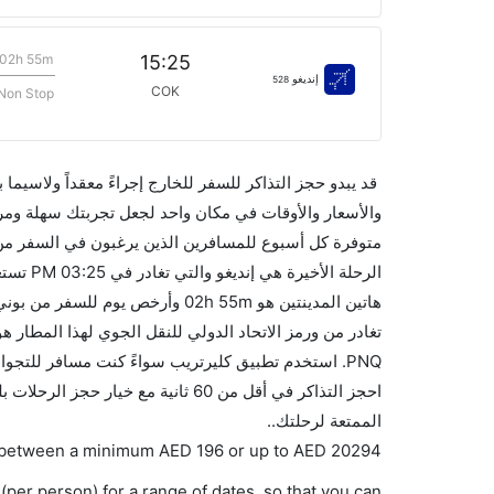
02h 55m
15:25
إنديغو
528
COK
Non Stop
قد يبدو حجز التذاكر للسفر للخارج إجراءً معقداً ولاسيما
PNQ. استخدم تطبيق كليرتريب سواءً كنت مسافر للتجوا
احجز التذاكر في أقل من 60 ثانية مع
الممتعة لرحلتك..
es between a minimum
AED
196
or up to AED
20294
(per person) for a range of dates, so that you can