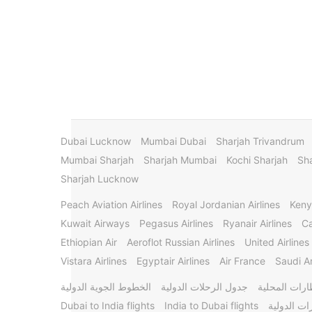
Dubai Lucknow
Mumbai Dubai
Sharjah Trivandrum
Mumbai Sharjah
Sharjah Mumbai
Kochi Sharjah
Sha
Sharjah Lucknow
Peach Aviation Airlines
Royal Jordanian Airlines
Keny
Kuwait Airways
Pegasus Airlines
Ryanair Airlines
Ca
Ethiopian Air
Aeroflot Russian Airlines
United Airlines
Vistara Airlines
Egyptair Airlines
Air France
Saudi Ar
ارات المحلية
جدول الرحلات الدولية
الخطوط الجوية الدولية
ات الدولية
India to Dubai flights
Dubai to India flights