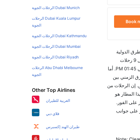
Dubai Munich الرحلات الجوية
Dubai Kuala Lumpur الرحلات
Book 
الجوية
Dubai Kathmandu الرحلات الجوية
Dubai Mumbai الرحلات الجوية
طرق الدولية
Dubai Riyadh الرحلات الجوية
والأسعار والأوقات في مكان واحد لجعل تجربتك سهلة ومريحة وإن الخطوط الجوية التي تسير رحلات بين و بوني هي 2 يوجد بالمجمل 9 رحلات
Abu Dhabi Melbourne الرحلات
متوفرة كل أسبوع للمسافرين الذين يرغبون في السفر من إلى بوني إن الرحلة الأولى من إلى بوني هي سبايس جيت والتي تغادر في 01:45 PM. أما
الجوية
ي ذلك التوقف. وإن الفرق الزمني بين
وماً للاستفادة من أفضل العروض. إن الرحلات من
Other Top Airlines
ل الجوي لهذا المطار هو
العربية للطيران
 على الفور.
ركيز على جوانب
فلاي دبي
طيران الهند إكسبرس
Note: Clear
طيران الإمارات