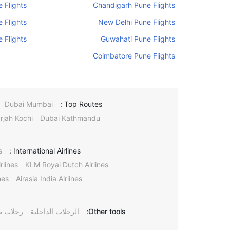
 Flights
Chandigarh Pune Flights
 Flights
New Delhi Pune Flights
 Flights
Guwahati Pune Flights
Coimbatore Pune Flights
Dubai Mumbai
Top Routes :
rjah Kochi
Dubai Kathmandu
s
International Airlines :
rlines
KLM Royal Dutch Airlines
nes
Airasia India Airlines
Other tools:
الرحلات الداخلية
رحلات ط