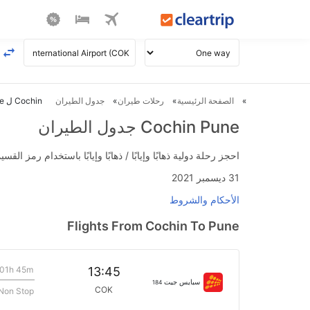
الصفحة الرئيسية
رحلات طيران
جدول الطيران
Cochin ل Pune طيران
Cochin Pune جدول الطيران
احجز رحلة دولية ذهابًا وإيابًا / ذهابًا وإيابًا باستخدام رمز القسيمة FLIGHTS واحصل على استرداد نقدي فوري يصل إلى 700
31 ديسمبر 2021
الأحكام والشروط
Flights From Cochin To Pune
01h 45m
13:45
سبايس جيت
184
COK
Non Stop