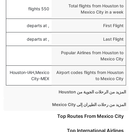
Total flights from Houston to
550 flights
Mexico City in a week
, departs at
First Flight
, departs at
Last Flight
Popular Airlines from Houston to
Mexico City
Houston-IAH,Mexico
Airport codes flights from Houston
City-MEX
to Mexico City
المزيد من الرحلات الجوية من Houston
Houston Chicago Flights
المزيد من رحلات الطيران إلى Mexico City
Houston New York Flights
London Mexico City Flights
Top Routes From Mexico City
Houston Denver Flights
Chicago Mexico City Flights
Top International Airlines
Houston Miami Flights