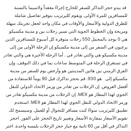
هل صحيح أن American Airlines تستغرق وقتا أقل في
قد يبدو حجز التذاكر للسفر للخارج إجراءً معقداً ولاسيما بالنسبة
رحلة مباشرة من إلىمدينة مكسيكو مما تستغرقه الخطوط
للمسافرين للمرة الأولى. ويقوم كليرتريب بتوفير تفاصيل شاملة
الجوية الأخرى؟
للطرق الدولية والأسعار والأوقات في مكان واحد لجعل تجربتك سهلة
نعم. توفر كل من American Airlines أسرع رحلات
ومريحة وإن الخطوط الجوية التي تسير رحلات بين و مدينة مكسيكو
الطيران على هذا الطريق،
هي 0 يوجد بالمجمل 550 رحلات متوفرة كل أسبوع للمسافرين الذين
هل توفر شركات الطيران مساحة إضافية للنوم؟
يرغبون في السفر من إلى مدينة مكسيكو إن الرحلة الأولى من إلى
كثير من خطوط طيران درجة رجال الأعمال توفر مساحة
مدينة مكسيكو هي والتي تغادر في . أما الرحلة الأخيرة هي والتي تغادر
إضافية للنوم.
في تستغرق الرحلة في المتوسط ساعات بما في ذلك التوقف. وإن
هل يمكنني حمل طعامي الخاص؟
الفرق الزمني بين هاتين المدينتين هو وأرخص يوم للسفر من مدينة
نعم، يمكنك حمل طعامك الخاص، و لكن يجب أن يكون معبئا
مكسيكو إلى هو 930. قم بحجز تذاكرك قبل 90 يوماً للاستفادة من
بشكل جيد.
أفضل العروض. إن الرحلات من تغادر من ورمز الاتحاد الدولي للنقل
الجوي لهذا المطار هو MEX. إن الرحلات من مدينة مكسيكو تغادر من
هل سيقدم لي الكحول على متن رحلة من إلى مدينة
ورمز الاتحاد الدولي للنقل الجوي لهذا المطار هو MEX. استخدم
مكسيكو؟
تطبيق كليرتريب سواءً كنت مسافر للتجوال أو للعمل. وسيسمح لك
لا تقدم شركة الطيران الكحول على متن رحلة داخلية. يتم
تقويم الأسعار بمقارنة الأسعار وتغيير تاريخ الحجز على الفور. احجز
تقديم الكحول على متن الرحلات الدولية فقط.
التذاكر في أقل من 60 ثانية مع خيار حجز الرحلات بلمسة واحدة. اختر
ما متوسط أسعار رحلة الدرجة الاقتصادية من إلى مدينة