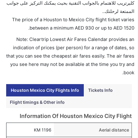
كليرتريب للاهتمام بالجوانب التقنية بحيث يمكنك التركيز على جوانب
مكسيكو؟
الممتعة لرحلتك..
تتراوح أسعار رحلة الدرجة الاقتصادية من AED 930 إلى
The price of a Houston to Mexico City flight ticket varies
AED 1520. يوفرون تذاكر في هذا النطاق من الأسعار.
.
between a minimum
AED
930
or up to AED
1520
هل اختيار إنجاز إجراءات السفر عبر الإنترنت متاح في رحلة
Note: Cleartrip Lowest Air Fares Calendar provides an
إلى مدينة مكسيكو؟
indication of prices (per person) for a range of dates, so
نعم، يتاح للمسافر خيار إنجاز إجراءات السفر في الرحلة من
that you can see the cheapest air fares easily. The air fares
إلى مدينة مكسيكو عبر الإنترنت أو في المطار.
you see here may not be available at the time you try and
هل يمكنني حجز فنادق متوسطة التكلفة بالقرب من مطار
book.
مدينة مكسيكو عبر الإنترنت؟
نعم، يمكن حجز فنادق متوسطة التكلفة بالقرب من المطار
Houston Mexico City Flights Info
Tickets Info
عبر اختيار فنادق كليرتريب.
Flight timings & Other info
هل يتيح مدينة مكسيكو مطار إمكانية تغيير الحفاض
Information Of Houston Mexico City Flight
للأطفال؟
نعم، يتيح مطار مدينة مكسيكو المطور حديثا هذه الإمكانية
1196 KM
Aerial distance
للأطفال و الرضع.