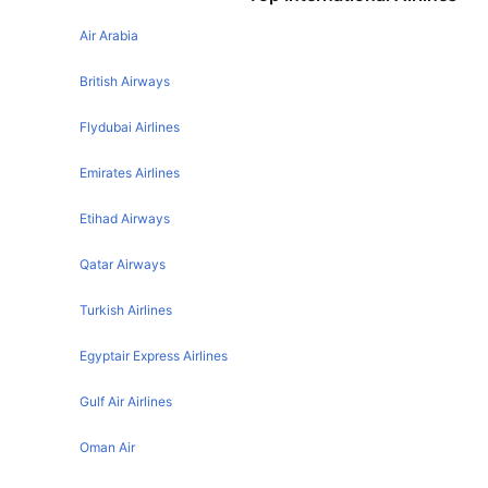
Los Angeles Mexico City Flights
Houston Los Angeles Flights
Air Arabia
Tijuana Mexico City Flights
Houston Atlanta Flights
New York Mexico City Flights
British Airways
Houston Orlando Flights
Toronto Mexico City Flights
Flydubai Airlines
Houston Cancun Flights
Cancun Mexico City Flights
Emirates Airlines
Houston New Orleans Flights
Houston Seattle Flights
Etihad Airways
Houston Boston Flights
Qatar Airways
Houston Paris Flights
Turkish Airlines
Houston Phoenix Flights
Houston Nashville Flights
Egyptair Express Airlines
Houston Austin Flights
Gulf Air Airlines
Houston Tampa Flights
Oman Air
Houston Detroit Flights