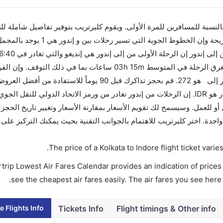
 بالنسبة للمسافرين للمرة الأولى. ويقوم كليرتريب بتوفير تفاصيل شاملة لل
الرحلة الأخيرة هي إنديغو والتي تغادر في 06:40 AM تستغرق الرحلة في المتوسط 03h 15m ساعات بما ف
هاتين المدينتين هو 03h 15m وأرخص يوم للسفر من إندور إلى هو 272. قم بحجز تذاكرك قبل 90 يوماً
من تغادر من ورمز الاتحاد الدولي للنقل الجوي لهذا المطار هو IDR. إن الرحلات من إندور تغادر من ورمز الاتحاد الدولي
 أو للعمل. وسيسمح لك تقويم الأسعار بمقارنة الأسعار وتغيير تاريخ الحجز
الرحلات بلمسة واحدة. اختر كليرتريب للاهتمام بالجوانب التقنية بحيث يمكنك التركيز ع
.
The price of a Kolkata to Indore flight ticket va
trip Lowest Air Fares Calendar provides an indication of prices 
see the cheapest air fares easily. The air fares you see here
e Flights Info
Tickets Info
Flight timings & Other info