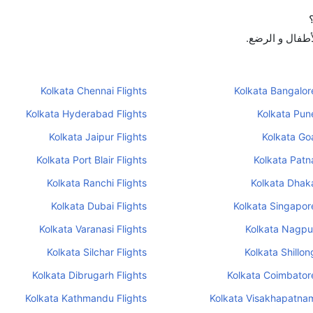
لأطفال و الرضع.
Kolkata Chennai Flights
Kolkata Bangalore
Kolkata Hyderabad Flights
Kolkata Pune
Kolkata Jaipur Flights
Kolkata Goa
Kolkata Port Blair Flights
Kolkata Patna
Kolkata Ranchi Flights
Kolkata Dhaka
Kolkata Dubai Flights
Kolkata Singapore
Kolkata Varanasi Flights
Kolkata Nagpur
Kolkata Silchar Flights
Kolkata Shillon
Kolkata Dibrugarh Flights
Kolkata Coimbatore
Kolkata Kathmandu Flights
Kolkata Visakhapatnam