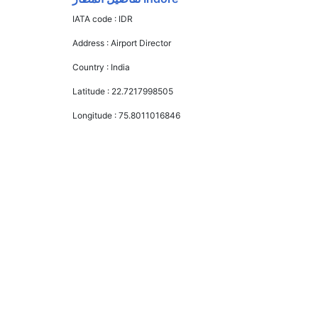
IATA code :
IDR
Address :
Airport Director
Country :
India
Latitude :
22.7217998505
Longitude :
75.8011016846