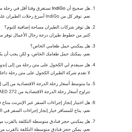
هل صحيح أن IndiGo تستغرق وقتا أقل في رحلة مباشرة من إلىإندور مما تستغرقه الخطوط الجوية الأخرى؟
نعم. توفر كل من IndiGo أسرع رحلات الطيران على هذا الطريق،
هل توفر شركات الطيران مساحة إضافية للنوم؟
كثير من خطوط طيران درجة رجال الأعمال توفر مس
هل يمكنني حمل طعامي الخاص؟
نعم، يمكنك حمل طعامك الخاص، و لكن يجب أن يكو
هل سيقدم لي الكحول على متن رحلة من إلى إندو
لا تقدم شركة الطيران الكحول على متن رحلة داخلي
ما متوسط أسعار رحلة الدرجة الاقتصادية من إلى إ
تتراوح أسعار رحلة الدرجة الاقتصادية من AED 272 إلى AED 9668. إنديغو يوفرون تذاكر في هذا النطاق من الأسعار.
هل اختيار إنجاز إجراءات السفر عبر الإنترنت متاح 
نعم، يتاح للمسافر خيار إنجاز إجراءات السفر في ال
هل يمكنني حجز فنادق متوسطة التكلفة بالقرب من 
نعم، يمكن حجز فنادق متوسطة التكلفة بالقرب من ا