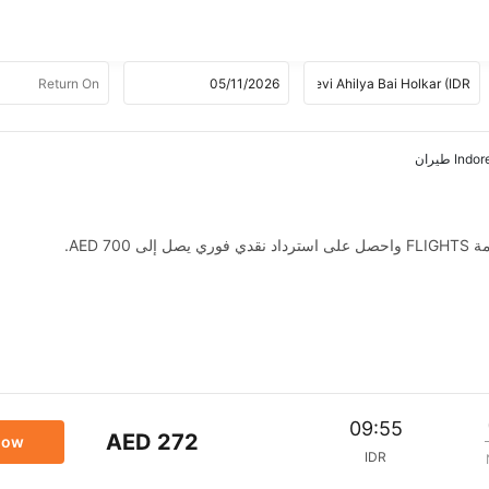
AED .
09:55
AED 272
now
IDR