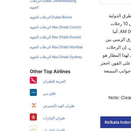
Dubai Johannesburg الرحلات
الجوية
طرق الدولية
Dubai Beirut الرحلات الجوية
والأسعار والأوقات في مكان واحد لجعل تجربتك سهلة ومريحة وإن الخطوط الجوية التي تسير رحلات بين و إندور هي 1 يوجد بالمجمل 10 رحلات
Abu Dhabi Cochin الرحلات الجوية
متوفرة كل أسبوع للمسافرين الذين يرغبون في السفر من إلى إندور إن الرحلة الأولى من إلى إندور هي إنديغو والتي تغادر في 06:40 AM. أما
Abu Dhabi Kuwait الرحلات الجوية
ي ذلك التوقف. وإن الفرق الزمني بين
 للاستفادة من أفضل العروض. إن الرحلات
Abu Dhabi Mumbai الرحلات الجوية
 للنقل الجوي لهذا المطار هو
Abu Dhabi Sydney الرحلات الجوية
 على الفور. احجز
لى جوانب الممتعة
Other Top Airlines
العربية للطيران
فلاي دبي
Note: Clear
طيران الهند إكسبرس
طيران الإمارات
Kolkata Indor
الاتحاد للطيران