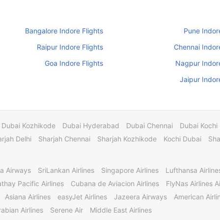
Bangalore Indore Flights
Pune Indore
Raipur Indore Flights
Chennai Indore
Goa Indore Flights
Nagpur Indore
Jaipur Indor
Dubai Kozhikode
Dubai Hyderabad
Dubai Chennai
Dubai Kochi
rjah Delhi
Sharjah Chennai
Sharjah Kozhikode
Kochi Dubai
Sha
a Airways
SriLankan Airlines
Singapore Airlines
Lufthansa Airline
thay Pacific Airlines
Cubana de Aviacion Airlines
FlyNas Airlines Ai
Asiana Airlines
easyJet Airlines
Jazeera Airways
American Airli
abian Airlines
Serene Air
Middle East Airlines