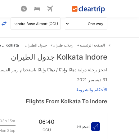
الصفحة الرئيسية
رحلات طيران
جدول الطيران
Kolkata ل Indore طيران
Kolkata Indore جدول الطيران
احجز رحلة دولية ذهابًا وإيابًا / ذهابًا وإيابًا باستخدام رمز القسيمة FLIGHTS واحصل على استرداد نقدي فوري يصل إلى 700
31 ديسمبر 2021
الأحكام والشروط
Flights From Kolkata To Indore
03h 15m
06:40
إنديغو
245
CCU
Non Stop