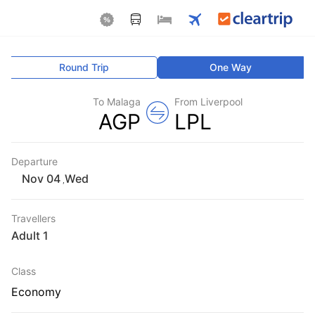
Round Trip
One Way
To Malaga
From Liverpool
AGP
LPL
Departure
Wed
,
Travellers
1 Adult
Class
Economy