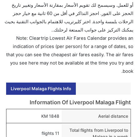
تتراوح أسعار رحلة الدرجة الاقتصادية من AED 0 إلى AED
أو للعمل. وسيسمح لك تقويم الأسعار بمقارنة الأسعار وتغيير تاريخ
0. ايزي جيت, رايان اير, and بلو للطيران يوفرون تذاكر في
الحجز على الفور. احجز التذاكر في أقل من 60 ثانية مع خيار حجز
هذا النطاق من الأسعار.
الرحلات بلمسة واحدة. اختر كليرتريب للاهتمام بالجوانب التقنية بحيث
هل اختيار إنجاز إجراءات السفر عبر الإنترنت متاح في رحلة
يمكنك التركيز على جوانب الممتعة لرحلتك..
إلى مالقة؟
Note: Cleartrip Lowest Air Fares Calendar provides an
نعم، يتاح للمسافر خيار إنجاز إجراءات السفر في الرحلة من
indication of prices (per person) for a range of dates, so
إلى مالقة عبر الإنترنت أو في المطار.
that you can see the cheapest air fares easily. The air fares
you see here may not be available at the time you try and
هل يمكنني حجز فنادق متوسطة التكلفة بالقرب من مطار
book.
مالقة عبر الإنترنت؟
نعم، يمكن حجز فنادق متوسطة التكلفة بالقرب من المطار
Liverpool Malaga Flights Info
عبر اختيار فنادق كليرتريب.
هل يتيح مالقة مطار إمكانية تغيير الحفاض للأطفال؟
Information Of Liverpool Malaga Flight
نعم، يتيح مطار مالقة المطور حديثا هذه الإمكانية للأطفال و
1848 KM
Aerial distance
الرضع.
Total flights from Liverpool to
11 flights
Malaga in a week