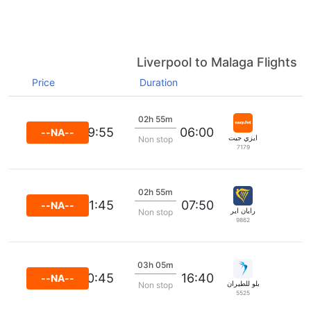
Liverpool to Malaga Flights
Price
Duration
02h 55m
09:55
06:00
--NA--
ايزي جيت
Non stop
7179
02h 55m
11:45
07:50
--NA--
رايان اير
Non stop
9862
03h 05m
20:45
16:40
--NA--
بلو للطيران
Non stop
5525