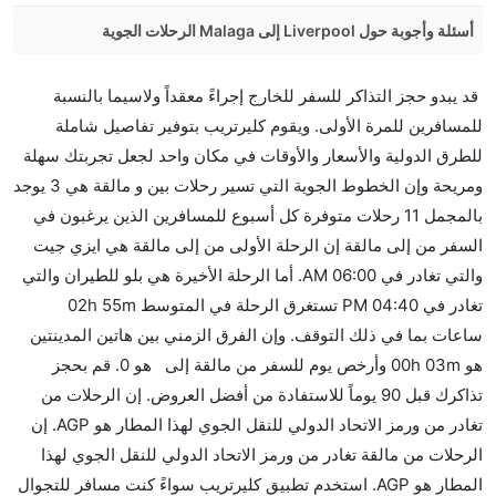
أسئلة وأجوبة حول Liverpool إلى Malaga الرحلات الجوية
هل صحيح أن تستغرق وقتا أقل في رحلة مباشرة من
قد يبدو حجز التذاكر للسفر للخارج إجراءً معقداً ولاسيما بالنسبة
إلىمالقة مما تستغرقه الخطوط الجوية الأخرى؟
للمسافرين للمرة الأولى. ويقوم كليرتريب بتوفير تفاصيل شاملة
نعم. توفر كل من أسرع رحلات الطيران على هذا الطريق،
للطرق الدولية والأسعار والأوقات في مكان واحد لجعل تجربتك سهلة
هل توفر شركات الطيران مساحة إضافية للنوم؟
ومريحة وإن الخطوط الجوية التي تسير رحلات بين و مالقة هي 3 يوجد
كثير من خطوط طيران درجة رجال الأعمال توفر مساحة
بالمجمل 11 رحلات متوفرة كل أسبوع للمسافرين الذين يرغبون في
إضافية للنوم.
السفر من إلى مالقة إن الرحلة الأولى من إلى مالقة هي ايزي جيت
هل يمكنني حمل طعامي الخاص؟
والتي تغادر في 06:00 AM. أما الرحلة الأخيرة هي بلو للطيران والتي
نعم، يمكنك حمل طعامك الخاص، و لكن يجب أن يكون معبئا
تغادر في 04:40 PM تستغرق الرحلة في المتوسط 02h 55m
بشكل جيد.
ساعات بما في ذلك التوقف. وإن الفرق الزمني بين هاتين المدينتين
هو 00h 03m وأرخص يوم للسفر من مالقة إلى هو 0. قم بحجز
هل سيقدم لي الكحول على متن رحلة من إلى مالقة؟
تذاكرك قبل 90 يوماً للاستفادة من أفضل العروض. إن الرحلات من
لا تقدم شركة الطيران الكحول على متن رحلة داخلية. يتم
تغادر من ورمز الاتحاد الدولي للنقل الجوي لهذا المطار هو AGP. إن
تقديم الكحول على متن الرحلات الدولية فقط.
الرحلات من مالقة تغادر من ورمز الاتحاد الدولي للنقل الجوي لهذا
ما متوسط أسعار رحلة الدرجة الاقتصادية من إلى مالقة؟
المطار هو AGP. استخدم تطبيق كليرتريب سواءً كنت مسافر للتجوال