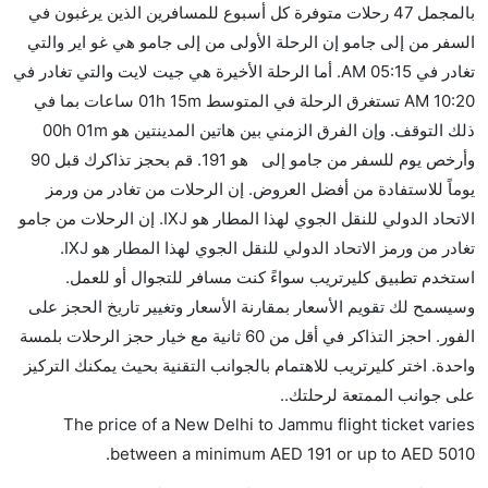
بالمجمل 47 رحلات متوفرة كل أسبوع للمسافرين الذين يرغبون في
كثير من خطوط طيران درجة رجال الأعمال توفر مساحة
السفر من إلى جامو إن الرحلة الأولى من إلى جامو هي غو اير والتي
إضافية للنوم.
تغادر في 05:15 AM. أما الرحلة الأخيرة هي جيت لايت والتي تغادر في
هل يمكنني حمل طعامي الخاص؟
10:20 AM تستغرق الرحلة في المتوسط 01h 15m ساعات بما في
نعم، يمكنك حمل طعامك الخاص، و لكن يجب أن يكون معبئا
ذلك التوقف. وإن الفرق الزمني بين هاتين المدينتين هو 00h 01m
بشكل جيد.
وأرخص يوم للسفر من جامو إلى هو 191. قم بحجز تذاكرك قبل 90
يوماً للاستفادة من أفضل العروض. إن الرحلات من تغادر من ورمز
هل سيقدم لي الكحول على متن رحلة من إلى جامو؟
الاتحاد الدولي للنقل الجوي لهذا المطار هو IXJ. إن الرحلات من جامو
لا تقدم شركة الطيران الكحول على متن رحلة داخلية. يتم
تغادر من ورمز الاتحاد الدولي للنقل الجوي لهذا المطار هو IXJ.
تقديم الكحول على متن الرحلات الدولية فقط.
استخدم تطبيق كليرتريب سواءً كنت مسافر للتجوال أو للعمل.
ما متوسط أسعار رحلة الدرجة الاقتصادية من إلى جامو؟
وسيسمح لك تقويم الأسعار بمقارنة الأسعار وتغيير تاريخ الحجز على
تتراوح أسعار رحلة الدرجة الاقتصادية من AED 191 إلى
الفور. احجز التذاكر في أقل من 60 ثانية مع خيار حجز الرحلات بلمسة
AED 5010. غو اير, خطوط فيستارا الجوية, التحالف الجوية,
واحدة. اختر كليرتريب للاهتمام بالجوانب التقنية بحيث يمكنك التركيز
إنديغو, ايرمارك للملاحة الجوية الأندونيسية, سبايس جيت,
على جوانب الممتعة لرحلتك..
and جيت لايت يوفرون تذاكر في هذا النطاق من الأسعار.
The price of a New Delhi to Jammu flight ticket varies
هل اختيار إنجاز إجراءات السفر عبر الإنترنت متاح في رحلة
.
between a minimum
AED
191
or up to AED
5010
إلى جامو؟