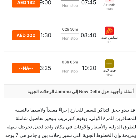
09:00
07:45
AED 192
Air India
Non stop
9613
02h 50m
11:30
08:40
AED 200
سبايس جيت
Non stop
211
03h 05m
13:25
10:20
--NA--
جيت لايت
Non stop
4603
أسئلة وأجوبة حول New Delhi إلى Jammu الرحلات الجوية
هل صحيح أن IndiGo تستغرق وقتا أقل في رحلة مباشرة
قد يبدو حجز التذاكر للسفر للخارج إجراءً معقداً ولاسيما بالنسبة
من إلىجامو مما تستغرقه الخطوط الجوية الأخرى؟
للمسافرين للمرة الأولى. ويقوم كليرتريب بتوفير تفاصيل شاملة
نعم. توفر كل من IndiGo أسرع رحلات الطيران على هذا
للطرق الدولية والأسعار والأوقات في مكان واحد لجعل تجربتك سهلة
الطريق،
ومريحة وإن الخطوط الجوية التي تسير رحلات بين و جامو هي 7 يوجد
هل توفر شركات الطيران مساحة إضافية للنوم؟