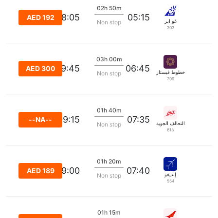
02h 50m
08:05
05:15
AED 192
غو اير
Non stop
203
03h 00m
09:45
06:45
AED 300
خطوط فيستارا الجوية
Non stop
799
01h 40m
09:15
07:35
--NA--
التحالف الجوية
Non stop
613
01h 20m
09:00
07:40
AED 189
إنديغو
Non stop
554
01h 15m