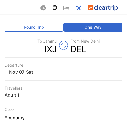
Round Trip
One Way
To Jammu
From New Delhi
IXJ
DEL
Departure
Sat
,
Travellers
1 Adult
Class
Economy