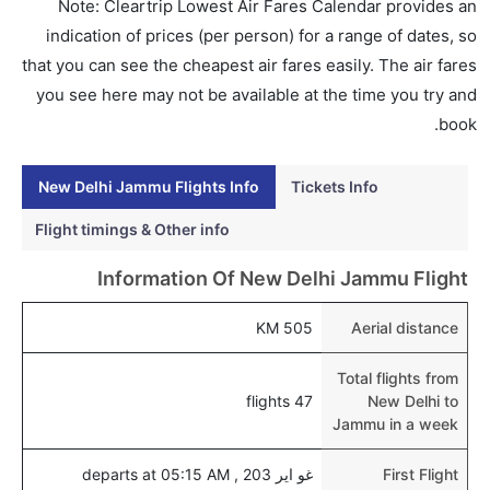
Note: Cleartrip Lowest Air Fares Calendar provides an
نعم، يتاح للمسافر خيار إنجاز إجراءات السفر في الرحلة من
indication of prices (per person) for a range of dates, so
إلى جامو عبر الإنترنت أو في المطار.
that you can see the cheapest air fares easily. The air fares
هل يمكنني حجز فنادق متوسطة التكلفة بالقرب من مطار
you see here may not be available at the time you try and
جامو عبر الإنترنت؟
book.
نعم، يمكن حجز فنادق متوسطة التكلفة بالقرب من المطار
عبر اختيار فنادق كليرتريب.
New Delhi Jammu Flights Info
Tickets Info
هل يتيح جامو مطار إمكانية تغيير الحفاض للأطفال؟
Flight timings & Other info
نعم، يتيح مطار جامو المطور حديثا هذه الإمكانية للأطفال و
Information Of New Delhi Jammu Flight
الرضع.
505 KM
Aerial distance
Total flights from
47 flights
New Delhi to
Jammu in a week
First Flight
غو اير 203 , departs at 05:15 AM