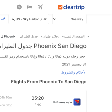
الصفحة الرئيسية
رحلات طيران
جدول الطيران
Phoenix ل San Diego طيران
Phoenix San Diego جدول الطيران
احجز رحلة دولية ذهابًا وإيابًا / ذهابًا وإيابًا باستخدام رمز القسيمة FLIGHTS واحصل على استرداد نقدي فوري يصل إلى 700
31 ديسمبر 2021
الأحكام والشروط
Flights From Phoenix To San Diego
01h 10m
05:20
ساوث ويست
3042
PHX
Non Stop