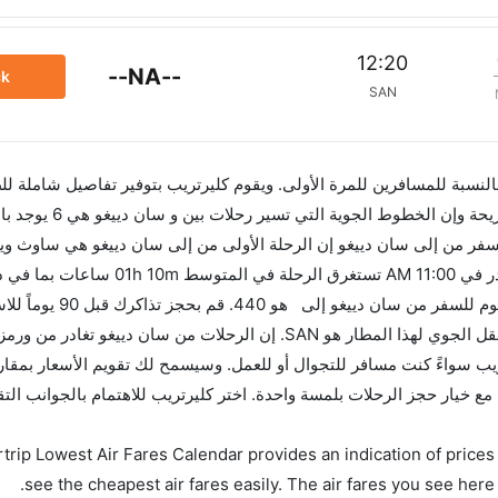
12:20
--NA--
ck
SAN
 بالنسبة للمسافرين للمرة الأولى. ويقوم كليرتريب بتوفير تفاصيل شاملة لل
سفر من إلى سان دييغو إن الرحلة الأولى من إلى سان دييغو هي ساوث وي
في 05:20 AM. أما الرحلة الأخيرة هي المتحدة والتي تغادر في 11:00 M
الفرق الزمني بين هاتين المدينتين هو 00h 01m و
العروض. إن الرحلات من تغادر من ورمز الاتحاد الدولي للنقل الجوي لهذا المطار هو SAN. إن الرحلات من سان
SA. استخدم تطبيق كليرتريب سواءً كنت مسافر للتجوال أو للعمل. وسيسمح لك تقويم الأسعار بم
لحجز على الفور. احجز التذاكر في أقل من 60 ثانية مع خيار حجز الرحلات بلمسة واحدة. اختر كليرتريب للاهتمام بال
trip Lowest Air Fares Calendar provides an indication of prices 
see the cheapest air fares easily. The air fares you see here