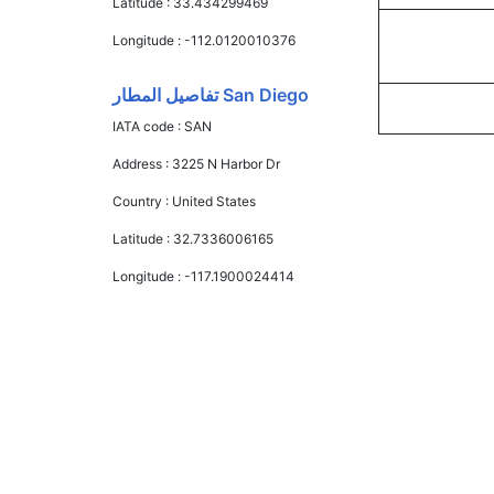
Latitude :
33.434299469
Longitude :
-112.0120010376
San Diego تفاصيل المطار
IATA code :
SAN
Address :
3225 N Harbor Dr
Country :
United States
Latitude :
32.7336006165
Longitude :
-117.1900024414