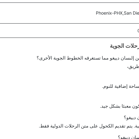
Phoenix-PHX,San Di
 إلىسان دييغو مما تستغرقه الخطوط الجوية الأخرى؟
طريق،
احة إضافية للنوم.
ن معبئا بشكل جيد.
دييغو؟
ة. يتم تقديم الكحول على متن الرحلات الدولية فقط.
سان دييغو؟