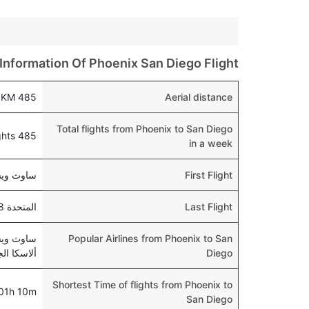
Information Of Phoenix San Diego Flight
485 KM
Aerial distance
Total flights from Phoenix to San Diego
485 flights
in a week
First Flight
ساوث ويست 3042 , 5:20 AM
Last Flight
المتحدة 2208 , departs at 11:00 AM
Popular Airlines from Phoenix to San
ساوث ويست
Diego
ألاسكا الجوية, nd
Shortest Time of flights from Phoenix to
01h 10m
San Diego