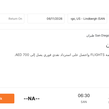
AED .
06:30
--NA--
ck
SAN