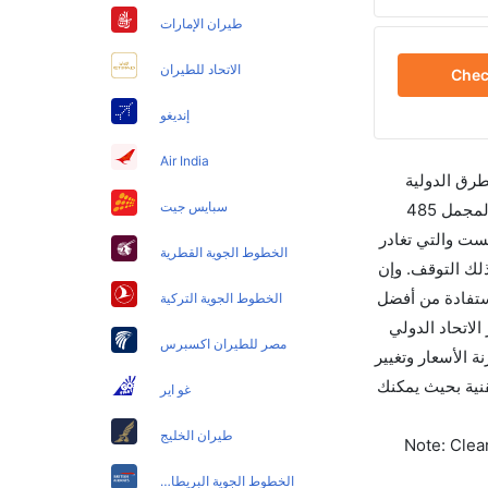
طيران الإمارات
الاتحاد للطيران
Che
إنديغو
Air India
طرق الدولية
سبايس جيت
والأسعار والأوقات في مكان واحد لجعل تجربتك سهلة ومريحة وإن الخطوط الجوية التي تسير رحلات بين و سان دييغو هي 6 يوجد بالمجمل 485
ست والتي تغادر
الخطوط الجوية القطرية
A تستغرق الرحلة في المتوسط 01h 10m ساعات بما في ذلك التوقف. وإن
أرخص يوم للسفر من سان دييغو إلى هو 440. قم بحجز تذاكرك قبل 90 يوماً للاستفادة من أفضل
الخطوط الجوية التركية
 دييغو تغادر من ورمز الاتحاد الدولي
مصر للطيران اكسبرس
قارنة الأسعار وتغيير
جوانب التقنية بحيث يمكنك
غو اير
طيران الخليج
Note: Clear
الخطوط الجوية البريطانية