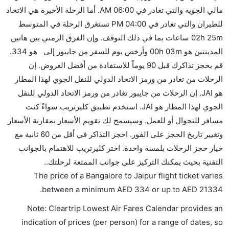
كثير من خطوط طيران درجة رجال الأعمال توفر مساحة
مالي الجوية والتي تغادر في 06:00 AM. أما الرحلة الأخيرة هي الاتحاد
إضافية للنوم.
للطيران والتي تغادر في 04:00 PM تستغرق الرحلة في المتوسط
هل يمكنني حمل طعامي الخاص؟
02h 25m ساعات بما في ذلك التوقف. وإن الفرق الزمني بين هاتين
نعم، يمكنك حمل طعامك الخاص، و لكن يجب أن يكون معبئا
المدينتين هو 00h 03m وأرخص يوم للسفر من جايبور إلى هو 334.
بشكل جيد.
قم بحجز تذاكرك قبل 90 يوماً للاستفادة من أفضل العروض. إن
الرحلات من تغادر من ورمز الاتحاد الدولي للنقل الجوي لهذا المطار
هل سيقدم لي الكحول على متن رحلة من إلى جايبور؟
هو JAI. إن الرحلات من جايبور تغادر من ورمز الاتحاد الدولي للنقل
لا تقدم شركة الطيران الكحول على متن رحلة داخلية. يتم
الجوي لهذا المطار هو JAI. استخدم تطبيق كليرتريب سواءً كنت
تقديم الكحول على متن الرحلات الدولية فقط.
مسافر للتجوال أو للعمل. وسيسمح لك تقويم الأسعار بمقارنة الأسعار
ما متوسط أسعار رحلة الدرجة الاقتصادية من إلى جايبور؟
وتغيير تاريخ الحجز على الفور. احجز التذاكر في أقل من 60 ثانية مع
تتراوح أسعار رحلة الدرجة الاقتصادية من AED 334 إلى
خيار حجز الرحلات بلمسة واحدة. اختر كليرتريب للاهتمام بالجوانب
AED 21334. خطوط مالي الجوية, إنديغو, سبايس جيت,
التقنية بحيث يمكنك التركيز على جوانب الممتعة لرحلتك..
and الاتحاد للطيران يوفرون تذاكر في هذا النطاق من
The price of a Bangalore to Jaipur flight ticket varies
الأسعار.
.
between a minimum
AED
334
or up to AED
21334
هل اختيار إنجاز إجراءات السفر عبر الإنترنت متاح في رحلة
Note: Cleartrip Lowest Air Fares Calendar provides an
إلى جايبور؟
indication of prices (per person) for a range of dates, so