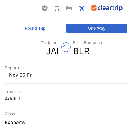
Round Trip
One Way
To Jaipur
From Bangalore
JAI
BLR
Departure
Fri
,
Travellers
1 Adult
Class
Economy