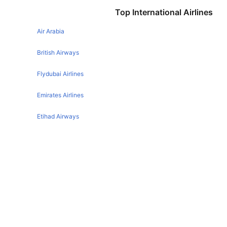
Pune Jaipur Flights
Top International Airlines
Bangalore Goa Flights
Hyderabad Jaipur Flights
Bangalore Pune Flights
Air Arabia
Ahmedabad Jaipur Flights
Bangalore Guwahati Flights
Kolkata Jaipur Flights
British Airways
Bangalore Chennai Flights
Chennai Jaipur Flights
Flydubai Airlines
Bangalore Patna Flights
Chandigarh Jaipur Flights
Emirates Airlines
Bangalore Mangalore Flights
Surat Jaipur Flights
Bangalore Ahmedabad Flights
Etihad Airways
Indore Jaipur Flights
Bangalore Chandigarh Flights
Udaipur Jaipur Flights
Qatar Airways
Bangalore Lucknow Flights
Dubai Jaipur Flights
Turkish Airlines
Bangalore Coimbatore Flights
Goa Jaipur Flights
Bangalore Varanasi Flights
Egyptair Express Airlines
Guwahati Jaipur Flights
Bangalore Indore Flights
Lucknow Jaipur Flights
Gulf Air Airlines
Bangalore Trivandrum Flights
Agra Jaipur Flights
Oman Air