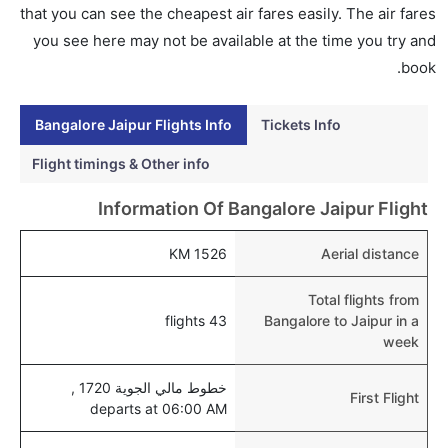
نعم، يتاح للمسافر خيار إنجاز إجراءات السفر في الرحلة من
that you can see the cheapest air fares easily. The air fares
إلى جايبور عبر الإنترنت أو في المطار.
you see here may not be available at the time you try and
هل يمكنني حجز فنادق متوسطة التكلفة بالقرب من مطار
book.
جايبور عبر الإنترنت؟
نعم، يمكن حجز فنادق متوسطة التكلفة بالقرب من المطار
Bangalore Jaipur Flights Info
Tickets Info
عبر اختيار فنادق كليرتريب.
Flight timings & Other info
هل يتيح جايبور مطار إمكانية تغيير الحفاض للأطفال؟
Information Of Bangalore Jaipur Flight
نعم، يتيح مطار جايبور المطور حديثا هذه الإمكانية للأطفال
و الرضع.
1526 KM
Aerial distance
Total flights from
43 flights
Bangalore to Jaipur in a
week
خطوط مالي الجوية 1720 ,
First Flight
departs at 06:00 AM