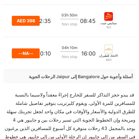
03h 50m
12:35
08:45
AED 398
سبايس جيت
Non stop
922
04h 10m
20:10
16:00
--NA--
الاتحاد للطيران
Non stop
8801
أسئلة وأجوبة حول Bangalore إلى Jaipur الرحلات الجوية
هل صحيح أن GO FIRST تستغرق وقتا أقل في رحلة
قد يبدو حجز التذاكر للسفر للخارج إجراءً معقداً ولاسيما بالنسبة
مباشرة من إلىجايبور مما تستغرقه الخطوط الجوية
للمسافرين للمرة الأولى. ويقوم كليرتريب بتوفير تفاصيل شاملة
الأخرى؟
للطرق الدولية والأسعار والأوقات في مكان واحد لجعل تجربتك سهلة
نعم. توفر كل من GO FIRST أسرع رحلات الطيران على
ومريحة وإن الخطوط الجوية التي تسير رحلات بين و جايبور هي 4
هذا الطريق،
يوجد بالمجمل 43 رحلات متوفرة كل أسبوع للمسافرين الذين يرغبون
هل توفر شركات الطيران مساحة إضافية للنوم؟
في السفر من إلى جايبور إن الرحلة الأولى من إلى جايبور هي خطوط