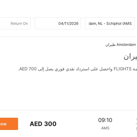
AED .
09:10
AED 300
now
AMS