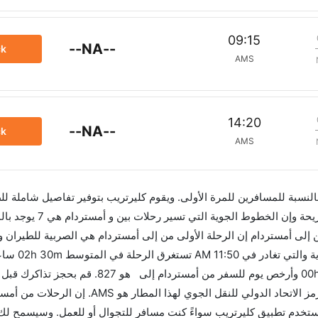
09:15
--NA--
ck
AMS
14:20
--NA--
ck
AMS
 بالنسبة للمسافرين للمرة الأولى. ويقوم كليرتريب بتوفير تفاصيل شاملة لل
إلى أمستردام إن الرحلة الأولى من إلى أمستردام هي الصربية للطيران وا
06:40 AM. أما الرحلة الأخي
للاستفادة من أفضل العروض. إن الرحلات من تغادر من ورمز الاتحاد الدولي للنقل الج
 الاتحاد الدولي للنقل الجوي لهذا المطار هو AMS. استخدم تطبيق كليرتريب سواءً كنت مسافر للتجوال أو للعمل. وس