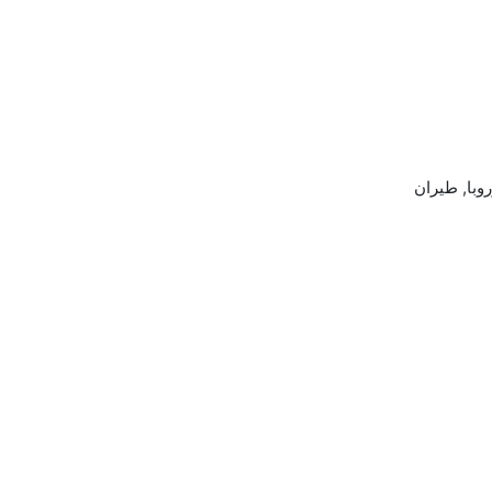
, طيران أوروبا, طيران