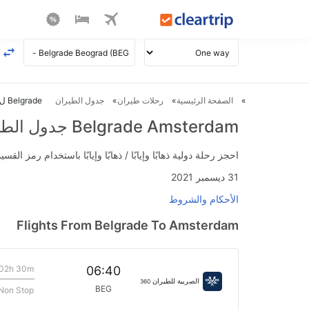
الصفحة الرئيسية
رحلات طيران
جدول الطيران
Belgrade ل Amsterdam طيران
Belgrade Amsterdam جدول الطيران
احجز رحلة دولية ذهابًا وإيابًا / ذهابًا وإيابًا باستخدام رمز القسيمة FLIGHTS واحصل على استرداد نقدي فوري يصل إلى 700
31 ديسمبر 2021
الأحكام والشروط
Flights From Belgrade To Amsterdam
02h 30m
06:40
الصربية للطيران
360
BEG
Non Stop