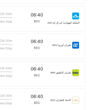
02h 30m
06:40
BEG
Non Stop
الملكية الهولندية كي إل إم
2823
02h 30m
06:40
طيران أوروبا
3623
BEG
Non Stop
02h 30m
06:40
طيران البلطيق
5685
BEG
Non Stop
02h 30m
06:40
الاتحاد للطيران
6033
BEG
Non Stop