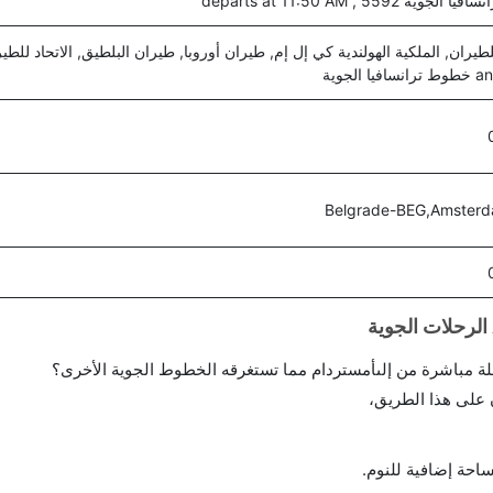
ية 5592 , departs at 11:50 AM
طيران, الملكية الهولندية كي إل إم, طيران أوروبا, طيران البلطيق, الاتحاد للطي
Belgrade-BEG,Amster
احة إضافية للنوم.