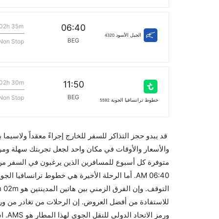
02h 35m
06:40
الجبل الأسود
4320
BEG
Non Stop
02h 30m
11:50
BEG
Non Stop
خطوط ترانسافيا الجوية
5592
قد يبدو حجز التذاكر للسفر للخارج إجراءً معقداً ولاسيما
متوفرة كل أسبوع للمسافرين الذين يرغبون في السفر من 
ورمز