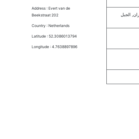
Address :
Evert van de
ران, الجبل
Beekstraat 202
Country :
Netherlands
Latitude :
52.3086013794
Longitude :
4.7638897896