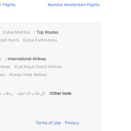
 Flights
Mumbai Amsterdam Flights
Dubai Mumbai
Top Routes :
rjah Kochi
Dubai Kathmandu
s
International Airlines :
rlines
KLM Royal Dutch Airlines
nes
Airasia India Airlines
Other tools:
الرحلات الداخلية
رحلات ط
Terms of Use
Privacy