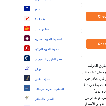
إنديغو
Che
Air India
سبايس جيت
الخطوط الجوية القطرية
Che
الخطوط الجوية التركية
مصر للطيران اكسبرس
طرق الدولية
غو اير
والأسعار والأوقات في مكان واحد لجعل تجربتك سهلة ومريحة وإن الخطوط الجوية التي تسير رحلات بين و أمستردام هي 7 يوجد بالمجمل 43 رحلات
لتي تغادر في
طيران الخليج
رة هي خطوط ترانسافيا الجوية والتي تغادر في 11:50 AM تستغرق الرحلة في المتوسط 02h 30m ساعات بما في ذلك
الخطوط الجوية البريطانية
التوقف. وإن الفرق الزمني بين هاتين المدينتين هو 00h 02m وأرخص يوم للسفر من أمستردام إلى هو 827. قم بحجز تذاكرك قبل 90 يوماً
وي لهذا المطار هو AMS. إن الرحلات من أمستردام تغادر من
الطيران العماني
يسمح لك تقويم الأسعار