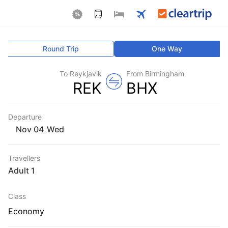
Round Trip
One Way
To Reykjavik
From Birmingham
REK
BHX
Departure
Wed
,
Travellers
1 Adult
Class
Economy