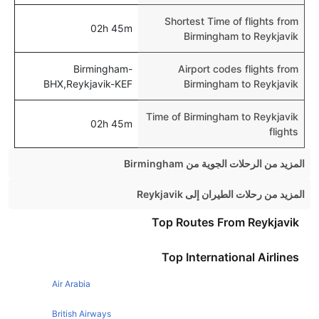
Shortest Time of flights from
02h 45m
Birmingham to Reykjavik
Birmingham-
Airport codes flights from
BHX,Reykjavik-KEF
Birmingham to Reykjavik
Time of Birmingham to Reykjavik
02h 45m
flights
المزيد من الرحلات الجوية من Birmingham
Birmingham Amsterdam Flights
المزيد من رحلات الطيران إلى Reykjavik
Birmingham Barcelona Flights
London Reykjavik Flights
Top Routes From Reykjavik
Birmingham Malaga Flights
Manchester Reykjavik Flights
Top International Airlines
Birmingham Paris Flights
Dublin Reykjavik Flights
Birmingham Edinburgh Flights
Air Arabia
Edinburgh Reykjavik Flights
Birmingham Dubai Flights
New York Reykjavik Flights
British Airways