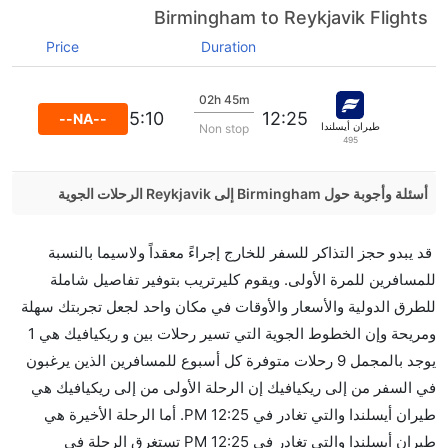
Birmingham to Reykjavik Flights
Price
Duration
02h 45m
15:10
12:25
--NA--
طيران أيسلندا
Non stop
495
أسئلة وأجوبة حول Birmingham إلى Reykjavik الرحلات الجوية
هل صحيح أن تستغرق وقتا أقل في رحلة مباشرة من
قد يبدو حجز التذاكر للسفر للخارج إجراءً معقداً ولاسيما بالنسبة
إلىريكيافيك مما تستغرقه الخطوط الجوية الأخرى؟
للمسافرين للمرة الأولى. ويقوم كليرتريب بتوفير تفاصيل شاملة
نعم. توفر كل من أسرع رحلات الطيران على هذا الطريق،
للطرق الدولية والأسعار والأوقات في مكان واحد لجعل تجربتك سهلة
هل توفر شركات الطيران مساحة إضافية للنوم؟
ومريحة وإن الخطوط الجوية التي تسير رحلات بين و ريكيافيك هي 1
كثير من خطوط طيران درجة رجال الأعمال توفر مساحة
يوجد بالمجمل 9 رحلات متوفرة كل أسبوع للمسافرين الذين يرغبون
إضافية للنوم.
في السفر من إلى ريكيافيك إن الرحلة الأولى من إلى ريكيافيك هي
هل يمكنني حمل طعامي الخاص؟
طيران أيسلندا والتي تغادر في 12:25 PM. أما الرحلة الأخيرة هي
نعم، يمكنك حمل طعامك الخاص، و لكن يجب أن يكون معبئا
طيران أيسلندا والتي تغادر في 12:25 PM تستغرق الرحلة في