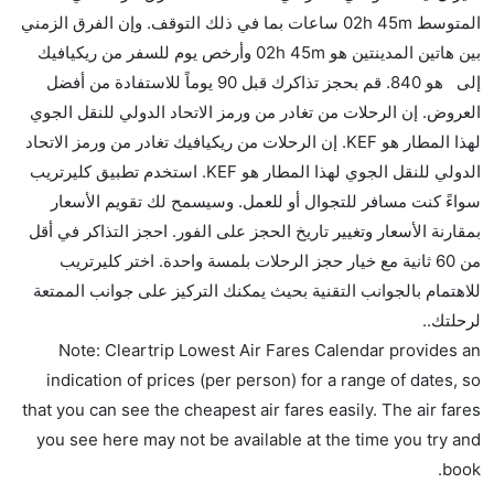
بشكل جيد.
المتوسط 02h 45m ساعات بما في ذلك التوقف. وإن الفرق الزمني
بين هاتين المدينتين هو 02h 45m وأرخص يوم للسفر من ريكيافيك
هل سيقدم لي الكحول على متن رحلة من إلى ريكيافيك؟
إلى هو 840. قم بحجز تذاكرك قبل 90 يوماً للاستفادة من أفضل
لا تقدم شركة الطيران الكحول على متن رحلة داخلية. يتم
العروض. إن الرحلات من تغادر من ورمز الاتحاد الدولي للنقل الجوي
تقديم الكحول على متن الرحلات الدولية فقط.
لهذا المطار هو KEF. إن الرحلات من ريكيافيك تغادر من ورمز الاتحاد
ما متوسط أسعار رحلة الدرجة الاقتصادية من إلى
الدولي للنقل الجوي لهذا المطار هو KEF. استخدم تطبيق كليرتريب
ريكيافيك؟
سواءً كنت مسافر للتجوال أو للعمل. وسيسمح لك تقويم الأسعار
تتراوح أسعار رحلة الدرجة الاقتصادية من AED 840 إلى
بمقارنة الأسعار وتغيير تاريخ الحجز على الفور. احجز التذاكر في أقل
AED 0. طيران أيسلندا يوفرون تذاكر في هذا النطاق من
من 60 ثانية مع خيار حجز الرحلات بلمسة واحدة. اختر كليرتريب
الأسعار.
للاهتمام بالجوانب التقنية بحيث يمكنك التركيز على جوانب الممتعة
هل اختيار إنجاز إجراءات السفر عبر الإنترنت متاح في رحلة
لرحلتك..
إلى ريكيافيك؟
Note: Cleartrip Lowest Air Fares Calendar provides an
نعم، يتاح للمسافر خيار إنجاز إجراءات السفر في الرحلة من
indication of prices (per person) for a range of dates, so
إلى ريكيافيك عبر الإنترنت أو في المطار.
that you can see the cheapest air fares easily. The air fares
you see here may not be available at the time you try and
هل يمكنني حجز فنادق متوسطة التكلفة بالقرب من مطار
book.
ريكيافيك عبر الإنترنت؟