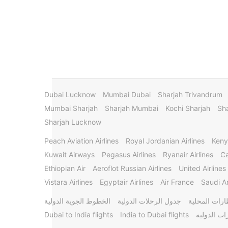
Dubai Lucknow
Mumbai Dubai
Sharjah Trivandrum
Mumbai Sharjah
Sharjah Mumbai
Kochi Sharjah
Sha
Sharjah Lucknow
Peach Aviation Airlines
Royal Jordanian Airlines
Keny
Kuwait Airways
Pegasus Airlines
Ryanair Airlines
Ca
Ethiopian Air
Aeroflot Russian Airlines
United Airlines
Vistara Airlines
Egyptair Airlines
Air France
Saudi Ar
ارات المحلية
جدول الرحلات الدولية
الخطوط الجوية الدولية
ات الدولية
India to Dubai flights
Dubai to India flights