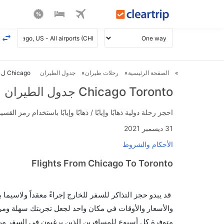
الصفحة الرئيسية
رحلات طيران
جدول الطيران
Chicago ل Toronto طيران
Chicago Toronto جدول الطيران
احجز رحلة دولية ذهابًا وإيابًا / ذهابًا وإيابًا باستخدام رمز القسيمة FLIGHTS واحصل على استرداد نقدي فوري يصل إلى 700
31 ديسمبر 2021
الأحكام والشروط
Flights From Chicago To Toronto
قد يبدو حجز التذاكر للسفر للخارج إجراءً معقداً ولاسيما
متوفرة كل أسبوع للمسافرين الذين يرغبون في السفر من إل