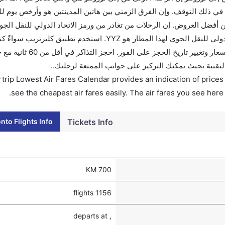
ي ذلك التوقف. وإن الفرق الزمني بين هاتين المدينتين هو وأرخص يوم لل
اكرك قبل 90 يوماً للاستفادة من أفضل العروض. إن الرحلات من تغادر من ورمز الاتحاد الدولي للنقل 
هو YYZ. إن الرحلات من تورونتو تغادر من ورمز الاتحاد الدولي للنقل الجوي لهذا المطار هو YYZ. استخدم تط
للتجوال أو للعمل. وسيسمح لك تقويم الأسعار بمقارنة الأسعار وتغيير تار
التقنية بحيث يمكنك التركيز على جوانب الممتعة لرحلتك..
trip Lowest Air Fares Calendar provides an indication of prices 
see the cheapest air fares easily. The air fares you see here
nto Flights Info
Tickets Info
700 KM
1156 flights
, departs at