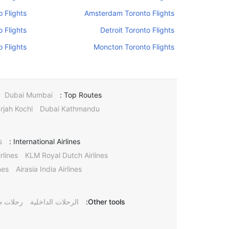
 Flights
Amsterdam Toronto Flights
 Flights
Detroit Toronto Flights
 Flights
Moncton Toronto Flights
Dubai Mumbai
Top Routes :
rjah Kochi
Dubai Kathmandu
s
International Airlines :
rlines
KLM Royal Dutch Airlines
nes
Airasia India Airlines
Other tools:
الرحلات الداخلية
رحلات ط