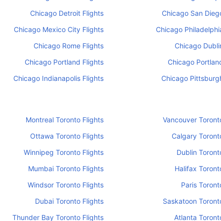
Chicago Detroit Flights
Chicago San Diego
Chicago Mexico City Flights
Chicago Philadelphia
Chicago Rome Flights
Chicago Dublin
Chicago Portland Flights
Chicago Portland
Chicago Indianapolis Flights
Chicago Pittsburgh
Montreal Toronto Flights
Vancouver Toronto
Ottawa Toronto Flights
Calgary Toronto
Winnipeg Toronto Flights
Dublin Toront
Mumbai Toronto Flights
Halifax Toront
Windsor Toronto Flights
Paris Toront
Dubai Toronto Flights
Saskatoon Toronto
Thunder Bay Toronto Flights
Atlanta Toront