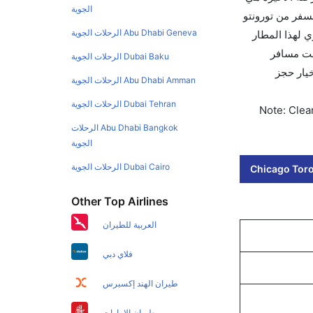
الجوية
سفر من تورونتو
Abu Dhabi Geneva الرحلات الجوية
الجوي لهذا المطار
بيق كليرتريب سواءً كنت مسافر
Dubai Baku الرحلات الجوية
يخ الحجز على الفور. احجز التذاكر في أقل من 60 ثانية مع خيار حجز
Abu Dhabi Amman الرحلات الجوية
Dubai Tehran الرحلات الجوية
Note: Clear
Abu Dhabi Bangkok الرحلات
الجوية
Dubai Cairo الرحلات الجوية
Chicago Toro
Other Top Airlines
العربية للطيران
فلاي دبي
طيران الهند إكسبرس
طيران الإمارات