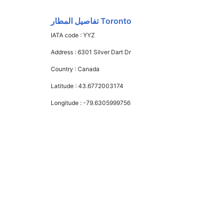
Toronto تفاصيل المطار
IATA code :
YYZ
Address :
6301 Silver Dart Dr
Country :
Canada
Latitude :
43.6772003174
Longitude :
-79.6305999756