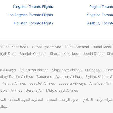
Kingston Toronto Flights
Regina Toronto
Los Angeles Toronto Flights
Kingston Toronto
Houston Toronto Flights
Sudbury Toronto
Dubai Kozhikode
Dubai Hyderabad
Dubai Chennai
Dubai Kochi
rjah Delhi
Sharjah Chennai
Sharjah Kozhikode
Kochi Dubai
Sha
a Airways
SriLankan Airlines
Singapore Airlines
Lufthansa Airline
thay Pacific Airlines
Cubana de Aviacion Airlines
FlyNas Airlines Ai
Asiana Airlines
easyJet Airlines
Jazeera Airways
American Airli
abian Airlines
Serene Air
Middle East Airlines
يران دولية
الفنادق
جدول الرحلات المحلية
الخطوط الجوية المحلية
المط
المطار