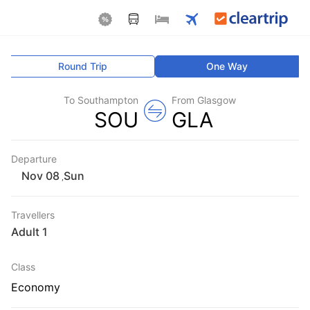
Round Trip
One Way
To Southampton
From Glasgow
SOU
GLA
Departure
Sun
,
Travellers
1 Adult
Class
Economy