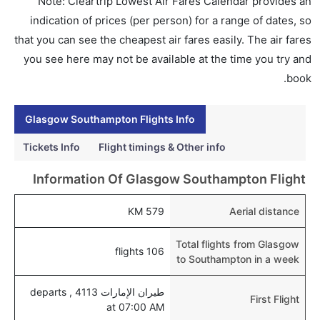
Note: Cleartrip Lowest Air Fares Calendar provides an
إلى ساوثامبتون؟
indication of prices (per person) for a range of dates, so
نعم، يتاح للمسافر خيار إنجاز إجراءات السفر في الرحلة من
that you can see the cheapest air fares easily. The air fares
إلى ساوثامبتون عبر الإنترنت أو في المطار.
you see here may not be available at the time you try and
هل يمكنني حجز فنادق متوسطة التكلفة بالقرب من مطار
book.
ساوثامبتون عبر الإنترنت؟
نعم، يمكن حجز فنادق متوسطة التكلفة بالقرب من المطار
Glasgow Southampton Flights Info
عبر اختيار فنادق كليرتريب.
Tickets Info
Flight timings & Other info
هل يتيح ساوثامبتون مطار إمكانية تغيير الحفاض للأطفال؟
Information Of Glasgow Southampton Flight
نعم، يتيح مطار ساوثامبتون المطور حديثا هذه الإمكانية
للأطفال و الرضع.
579 KM
Aerial distance
Total flights from Glasgow
106 flights
to Southampton in a week
طيران الإمارات 4113 , departs
First Flight
at 07:00 AM