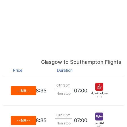
Glasgow to Southampton Flights
Price
Duration
01h 35m
08:35
07:00
--NA--
طيران الإمارات
Non stop
4113
01h 35m
08:35
07:00
--NA--
فلاي بي
Non stop
881