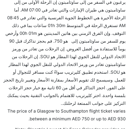
يرغبون في السفر من إلى ساوثامبتون إن الرحلة الأولى من إلى
كثير من خطوط طيران درجة رجال الأعمال توفر مساحة
ساوثامبتون هي طيران الإمارات والتي تغادر في 07:00 AM. أما
إضافية للنوم.
الرحلة الأخيرة هي الخطوط الجوية الفرنسية والتي تغادر في 08:45
هل يمكنني حمل طعامي الخاص؟
AM تستغرق الرحلة في المتوسط 01h 30m ساعات بما في ذلك
نعم، يمكنك حمل طعامك الخاص، و لكن يجب أن يكون معبئا
التوقف. وإن الفرق الزمني بين هاتين المدينتين هو 00h 01m وأرخص
بشكل جيد.
يوم للسفر من ساوثامبتون إلى هو 750. قم بحجز تذاكرك قبل 90
يوماً للاستفادة من أفضل العروض. إن الرحلات من تغادر من ورمز
هل سيقدم لي الكحول على متن رحلة من إلى ساوثامبتون؟
الاتحاد الدولي للنقل الجوي لهذا المطار هو SOU. إن الرحلات من
لا تقدم شركة الطيران الكحول على متن رحلة داخلية. يتم
ساوثامبتون تغادر من ورمز الاتحاد الدولي للنقل الجوي لهذا المطار
تقديم الكحول على متن الرحلات الدولية فقط.
هو SOU. استخدم تطبيق كليرتريب سواءً كنت مسافر للتجوال أو
ما متوسط أسعار رحلة الدرجة الاقتصادية من إلى
للعمل. وسيسمح لك تقويم الأسعار بمقارنة الأسعار وتغيير تاريخ الحجز
ساوثامبتون؟
على الفور. احجز التذاكر في أقل من 60 ثانية مع خيار حجز الرحلات
تتراوح أسعار رحلة الدرجة الاقتصادية من AED 750 إلى
بلمسة واحدة. اختر كليرتريب للاهتمام بالجوانب التقنية بحيث يمكنك
AED 930. طيران الإمارات, فلاي بي, فيرجن أتلانتيك, and
التركيز على جوانب الممتعة لرحلتك..
الخطوط الجوية الفرنسية يوفرون تذاكر في هذا النطاق من
The price of a Glasgow to Southampton flight ticket varies
الأسعار.
.
between a minimum
AED
750
or up to AED
930
هل اختيار إنجاز إجراءات السفر عبر الإنترنت متاح في رحلة