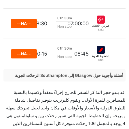
01h 30m
08:30
07:00:00
--NA--
فيرجن أتلانتيك
Non stop
8262
01h 30m
10:15
08:45
--NA--
الخطوط الجوية الفرنسية
Non stop
6401
أسئلة وأجوبة حول Glasgow إلى Southampton الرحلات الجوية
هل صحيح أن British Airways تستغرق وقتا أقل في رحلة
قد يبدو حجز التذاكر للسفر للخارج إجراءً معقداً ولاسيما بالنسبة
مباشرة من إلىساوثامبتون مما تستغرقه الخطوط الجوية
للمسافرين للمرة الأولى. ويقوم كليرتريب بتوفير تفاصيل شاملة
الأخرى؟
للطرق الدولية والأسعار والأوقات في مكان واحد لجعل تجربتك سهلة
نعم. توفر كل من British Airways أسرع رحلات الطيران
ومريحة وإن الخطوط الجوية التي تسير رحلات بين و ساوثامبتون هي
على هذا الطريق،
4 يوجد بالمجمل 106 رحلات متوفرة كل أسبوع للمسافرين الذين
هل توفر شركات الطيران مساحة إضافية للنوم؟