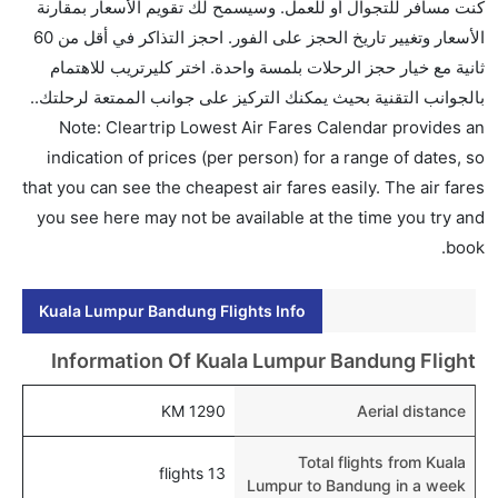
كنت مسافر للتجوال أو للعمل. وسيسمح لك تقويم الأسعار بمقارنة
0. طيران آسيا, ماليندو للطيران, and طيران إندونيسيا
الأسعار وتغيير تاريخ الحجز على الفور. احجز التذاكر في أقل من 60
آسيا يوفرون تذاكر في هذا النطاق من الأسعار.
ثانية مع خيار حجز الرحلات بلمسة واحدة. اختر كليرتريب للاهتمام
هل اختيار إنجاز إجراءات السفر عبر الإنترنت متاح في رحلة
بالجوانب التقنية بحيث يمكنك التركيز على جوانب الممتعة لرحلتك..
إلى باندونغ؟
Note: Cleartrip Lowest Air Fares Calendar provides an
نعم، يتاح للمسافر خيار إنجاز إجراءات السفر في الرحلة من
indication of prices (per person) for a range of dates, so
إلى باندونغ عبر الإنترنت أو في المطار.
that you can see the cheapest air fares easily. The air fares
you see here may not be available at the time you try and
هل يمكنني حجز فنادق متوسطة التكلفة بالقرب من مطار
book.
باندونغ عبر الإنترنت؟
نعم، يمكن حجز فنادق متوسطة التكلفة بالقرب من المطار
Kuala Lumpur Bandung Flights Info
عبر اختيار فنادق كليرتريب.
هل يتيح باندونغ مطار إمكانية تغيير الحفاض للأطفال؟
Information Of Kuala Lumpur Bandung Flight
نعم، يتيح مطار باندونغ المطور حديثا هذه الإمكانية للأطفال
1290 KM
Aerial distance
و الرضع.
Total flights from Kuala
13 flights
Lumpur to Bandung in a week