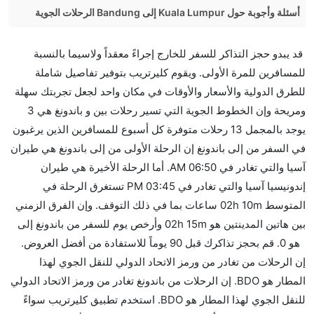
أسئلة وأجوبة حول Kuala Lumpur إلى Bandung الرحلات الجوية
هل صحيح أن تستغرق وقتا أقل في رحلة مباشرة من
قد يبدو حجز التذاكر للسفر للخارج إجراءً معقداً ولاسيما بالنسبة
إلىباندونغ مما تستغرقه الخطوط الجوية الأخرى؟
للمسافرين للمرة الأولى. ويقوم كليرتريب بتوفير تفاصيل شاملة
نعم. توفر كل من أسرع رحلات الطيران على هذا الطريق،
للطرق الدولية والأسعار والأوقات في مكان واحد لجعل تجربتك سهلة
هل توفر شركات الطيران مساحة إضافية للنوم؟
ومريحة وإن الخطوط الجوية التي تسير رحلات بين و باندونغ هي 3
كثير من خطوط طيران درجة رجال الأعمال توفر مساحة
يوجد بالمجمل 13 رحلات متوفرة كل أسبوع للمسافرين الذين يرغبون
إضافية للنوم.
في السفر من إلى باندونغ إن الرحلة الأولى من إلى باندونغ هي طيران
هل يمكنني حمل طعامي الخاص؟
آسيا والتي تغادر في 06:50 AM. أما الرحلة الأخيرة هي طيران
نعم، يمكنك حمل طعامك الخاص، و لكن يجب أن يكون معبئا
إندونيسيا آسيا والتي تغادر في 03:45 PM تستغرق الرحلة في
بشكل جيد.
المتوسط 02h 10m ساعات بما في ذلك التوقف. وإن الفرق الزمني
بين هاتين المدينتين هو 02h 15m وأرخص يوم للسفر من باندونغ إلى
هل سيقدم لي الكحول على متن رحلة من إلى باندونغ؟
هو 0. قم بحجز تذاكرك قبل 90 يوماً للاستفادة من أفضل العروض.
لا تقدم شركة الطيران الكحول على متن رحلة داخلية. يتم
إن الرحلات من تغادر من ورمز الاتحاد الدولي للنقل الجوي لهذا
تقديم الكحول على متن الرحلات الدولية فقط.
المطار هو BDO. إن الرحلات من باندونغ تغادر من ورمز الاتحاد الدولي
ما متوسط أسعار رحلة الدرجة الاقتصادية من إلى باندونغ؟
للنقل الجوي لهذا المطار هو BDO. استخدم تطبيق كليرتريب سواءً
تتراوح أسعار رحلة الدرجة الاقتصادية من AED 0 إلى AED