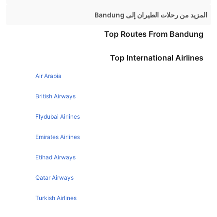
Kuala Lumpur Singapore Flights
المزيد من رحلات الطيران إلى Bandung
Kuala Lumpur Bangkok Flights
Singapore Bandung Flights
Top Routes From Bandung
Kuala Lumpur Langkawi Flights
Top International Airlines
Kuala Lumpur Melbourne Flights
Kuala Lumpur Penang Flights
Air Arabia
Kuala Lumpur Tokyo Flights
British Airways
Kuala Lumpur Seoul Flights
Flydubai Airlines
Kuala Lumpur Hong Kong Flights
Emirates Airlines
Kuala Lumpur Sydney Flights
Kuala Lumpur Kota Kinabalu Flights
Etihad Airways
Kuala Lumpur Perth Flights
Qatar Airways
Kuala Lumpur Istanbul Flights
Turkish Airlines
Kuala Lumpur Manila Flights