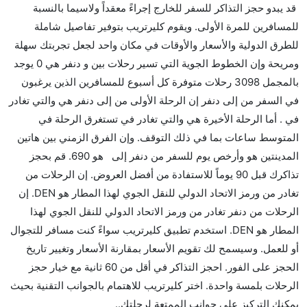
قد يبدو حجز التذاكر للسفر للخارج إجراءً معقداً ولاسيما بالنسبة
رحلة مباشرة من إلىدنفر مما تستغرقه الخطوط الجوية
للمسافرين للمرة الأولى. ويقوم كليرتريب بتوفير تفاصيل شاملة
الأخرى؟
للطرق الدولية والأسعار والأوقات في مكان واحد لجعل تجربتك سهلة
نعم. توفر كل من American Airlines أسرع رحلات
ومريحة وإن الخطوط الجوية التي تسير رحلات بين و دنفر هي 0 يوجد
الطيران على هذا الطريق،
بالمجمل 3098 رحلات متوفرة كل أسبوع للمسافرين الذين يرغبون
هل توفر شركات الطيران مساحة إضافية للنوم؟
في السفر من إلى دنفر إن الرحلة الأولى من إلى دنفر هي والتي تغادر
كثير من خطوط طيران درجة رجال الأعمال توفر مساحة
في . أما الرحلة الأخيرة هي والتي تغادر في تستغرق الرحلة في
إضافية للنوم.
المتوسط ساعات بما في ذلك التوقف. وإن الفرق الزمني بين هاتين
هل يمكنني حمل طعامي الخاص؟
المدينتين هو وأرخص يوم للسفر من دنفر إلى هو 690. قم بحجز
نعم، يمكنك حمل طعامك الخاص، و لكن يجب أن يكون معبئا
تذاكرك قبل 90 يوماً للاستفادة من أفضل العروض. إن الرحلات من
بشكل جيد.
تغادر من ورمز الاتحاد الدولي للنقل الجوي لهذا المطار هو DEN. إن
الرحلات من دنفر تغادر من ورمز الاتحاد الدولي للنقل الجوي لهذا
هل سيقدم لي الكحول على متن رحلة من إلى دنفر؟
المطار هو DEN. استخدم تطبيق كليرتريب سواءً كنت مسافر للتجوال
لا تقدم شركة الطيران الكحول على متن رحلة داخلية. يتم
أو للعمل. وسيسمح لك تقويم الأسعار بمقارنة الأسعار وتغيير تاريخ
تقديم الكحول على متن الرحلات الدولية فقط.
الحجز على الفور. احجز التذاكر في أقل من 60 ثانية مع خيار حجز
ما متوسط أسعار رحلة الدرجة الاقتصادية من إلى دنفر؟
الرحلات بلمسة واحدة. اختر كليرتريب للاهتمام بالجوانب التقنية بحيث
تتراوح أسعار رحلة الدرجة الاقتصادية من AED 690 إلى
يمكنك التركيز على جوانب الممتعة لرحلتك..