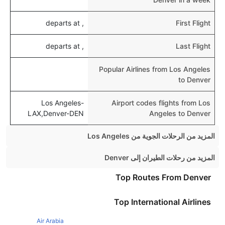
, departs at
First Flight
, departs at
Last Flight
Popular Airlines from Los Angeles
to Denver
Los Angeles-
Airport codes flights from Los
LAX,Denver-DEN
Angeles to Denver
المزيد من الرحلات الجوية من Los Angeles
Los Angeles Las vegas Flights
المزيد من رحلات الطيران إلى Denver
Los Angeles New York Flights
Chicago Denver Flights
Top Routes From Denver
Los Angeles San Francisco Flights
Atlanta Denver Flights
Top International Airlines
Los Angeles London Flights
Houston Denver Flights
Los Angeles Chicago Flights
Air Arabia
Phoenix Denver Flights