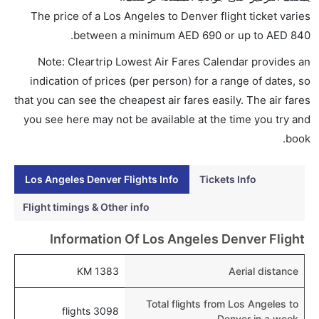
AED 840. يوفرون تذاكر في هذا النطاق من الأسعار.
The price of a Los Angeles to Denver flight ticket varies
هل اختيار إنجاز إجراءات السفر عبر الإنترنت متاح في رحلة
.
between a minimum
AED
690
or up to AED
840
إلى دنفر؟
Note: Cleartrip Lowest Air Fares Calendar provides an
نعم، يتاح للمسافر خيار إنجاز إجراءات السفر في الرحلة من
indication of prices (per person) for a range of dates, so
إلى دنفر عبر الإنترنت أو في المطار.
that you can see the cheapest air fares easily. The air fares
هل يمكنني حجز فنادق متوسطة التكلفة بالقرب من مطار
you see here may not be available at the time you try and
دنفر عبر الإنترنت؟
book.
نعم، يمكن حجز فنادق متوسطة التكلفة بالقرب من المطار
عبر اختيار فنادق كليرتريب.
Los Angeles Denver Flights Info
Tickets Info
هل يتيح دنفر مطار إمكانية تغيير الحفاض للأطفال؟
Flight timings & Other info
نعم، يتيح مطار دنفر المطور حديثا هذه الإمكانية للأطفال و
Information Of Los Angeles Denver Flight
الرضع.
1383 KM
Aerial distance
Total flights from Los Angeles to
3098 flights
Denver in a week