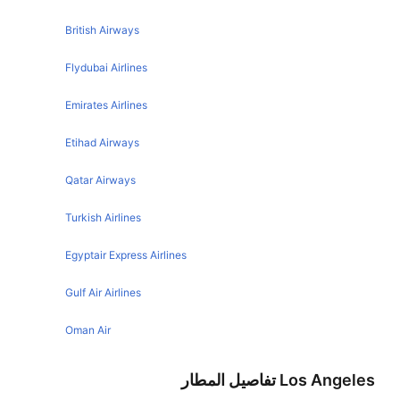
Los Angeles Honolulu Flights
Boston Denver Flights
British Airways
Los Angeles Paris Flights
New York Denver Flights
Flydubai Airlines
Los Angeles San Diego Flights
London Denver Flights
Emirates Airlines
Los Angeles Mexico City Flights
Austin Denver Flights
Los Angeles Sydney Flights
Etihad Airways
Philadelphia Denver Flights
Los Angeles Vancouver Flights
Orlando Denver Flights
Qatar Airways
Los Angeles Cancun Flights
Tampa Denver Flights
Turkish Airlines
Los Angeles Tokyo Flights
San Francisco Denver Flights
Los Angeles Houston Flights
Egyptair Express Airlines
Las Vegas Denver Flights
Los Angeles Portland Flights
New Orleans Denver Flights
Gulf Air Airlines
Los Angeles Madrid Flights
Kansas City Denver Flights
Oman Air
Los Angeles Boston Flights
Oklahoma City Denver Flights
Los Angeles Atlanta Flights
Los Angeles تفاصيل المطار
Charlotte Denver Flights