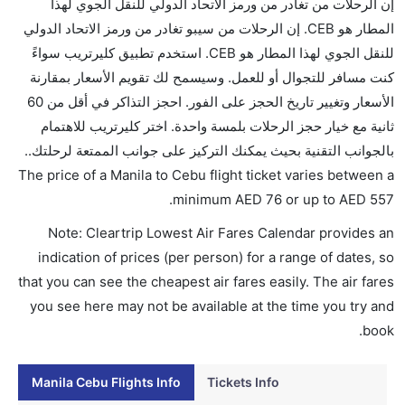
إن الرحلات من تغادر من ورمز الاتحاد الدولي للنقل الجوي لهذا
هل سيقدم لي الكحول على متن رحلة من إلى سيبو؟
المطار هو CEB. إن الرحلات من سيبو تغادر من ورمز الاتحاد الدولي
لا تقدم شركة الطيران الكحول على متن رحلة داخلية. يتم
للنقل الجوي لهذا المطار هو CEB. استخدم تطبيق كليرتريب سواءً
تقديم الكحول على متن الرحلات الدولية فقط.
كنت مسافر للتجوال أو للعمل. وسيسمح لك تقويم الأسعار بمقارنة
ما متوسط أسعار رحلة الدرجة الاقتصادية من إلى سيبو؟
الأسعار وتغيير تاريخ الحجز على الفور. احجز التذاكر في أقل من 60
تتراوح أسعار رحلة الدرجة الاقتصادية من AED 76 إلى AED
ثانية مع خيار حجز الرحلات بلمسة واحدة. اختر كليرتريب للاهتمام
557. طيران سيبو باسفيك, الخطوط الجوية الفلبينية,
بالجوانب التقنية بحيث يمكنك التركيز على جوانب الممتعة لرحلتك..
الاتحاد للطيران, أنيبون, طيران اسيا زيست, خطوط
The price of a Manila to Cebu flight ticket varies between a
سجنوب شرق آسيا لجوية, الخطوط الجوية التركية, and
.
minimum
AED
76
or up to AED
557
طيران بروناي الملكي يوفرون تذاكر في هذا النطاق من
Note: Cleartrip Lowest Air Fares Calendar provides an
الأسعار.
indication of prices (per person) for a range of dates, so
هل اختيار إنجاز إجراءات السفر عبر الإنترنت متاح في رحلة
that you can see the cheapest air fares easily. The air fares
إلى سيبو؟
you see here may not be available at the time you try and
نعم، يتاح للمسافر خيار إنجاز إجراءات السفر في الرحلة من
book.
إلى سيبو عبر الإنترنت أو في المطار.
هل يمكنني حجز فنادق متوسطة التكلفة بالقرب من مطار
Manila Cebu Flights Info
Tickets Info
سيبو عبر الإنترنت؟