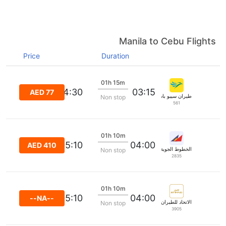
Manila to Cebu Flights
Price
Duration
01h 15m
04:30
03:15
AED 77
طيران سيبو باسفيك
Non stop
561
01h 10m
05:10
04:00
AED 410
الخطوط الجوية الفلبينية
Non stop
2835
01h 10m
05:10
04:00
--NA--
الاتحاد للطيران
Non stop
3905