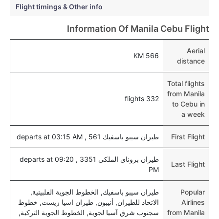
Flight timings & Other info
نعم، يمكن حجز فنادق متوسطة التكلفة بالقرب من المطار
عبر اختيار فنادق كليرتريب.
Information Of Manila Cebu Flight
هل يتيح سيبو مطار إمكانية تغيير الحفاض للأطفال؟
Aerial
566 KM
نعم، يتيح مطار سيبو المطور حديثا هذه الإمكانية للأطفال و
distance
الرضع.
Total flights
from Manila
332 flights
to Cebu in
a week
First Flight
طيران سيبو باسفيك 561 , departs at 03:15 AM
طيران بروناي الملكي 3351 , departs at 09:20
Last Flight
PM
Popular
طيران سيبو باسفيك, الخطوط الجوية الفلبينية,
Airlines
الاتحاد للطيران, أنيبون, طيران اسيا زيست, خطوط
from Manila
سجنوب شرق آسيا لجوية, الخطوط الجوية التركية,