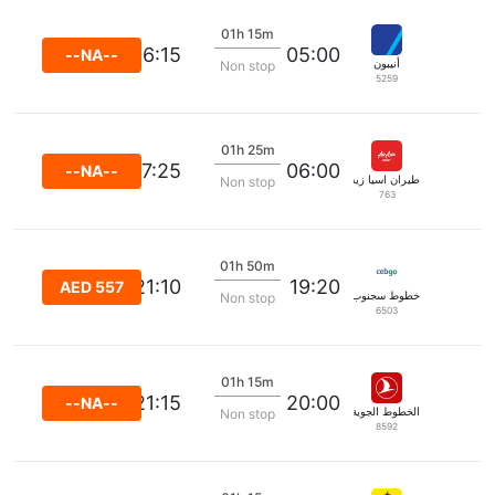
01h 15m
06:15
05:00
--NA--
أنيبون
Non stop
5259
01h 25m
07:25
06:00
--NA--
طيران اسيا زيست
Non stop
763
01h 50m
21:10
19:20
AED 557
خطوط سجنوب شرق آسيا لجوية
Non stop
6503
01h 15m
21:15
20:00
--NA--
الخطوط الجوية التركية
Non stop
8592