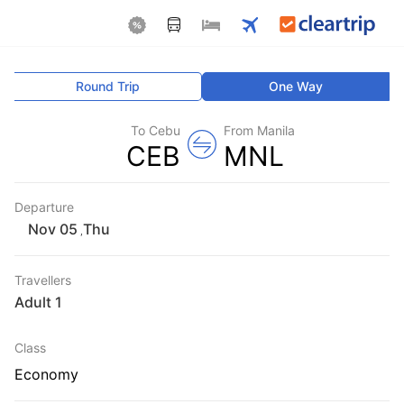
Round Trip
One Way
To Cebu
From Manila
CEB
MNL
Departure
Thu
,
Travellers
1 Adult
Class
Economy