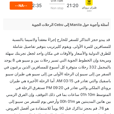
01h 15m
22:35
21:20
--NA--
طيران بروناي الملكي
Non stop
3351
أسئلة وأجوبة حول Manila إلى Cebu الرحلات الجوية
هل صحيح أن Cebu Pacific Air تستغرق وقتا أقل في
قد يبدو حجز التذاكر للسفر للخارج إجراءً معقداً ولاسيما بالنسبة
رحلة مباشرة من إلىسيبو مما تستغرقه الخطوط الجوية
للمسافرين للمرة الأولى. ويقوم كليرتريب بتوفير تفاصيل شاملة
الأخرى؟
للطرق الدولية والأسعار والأوقات في مكان واحد لجعل تجربتك سهلة
نعم. توفر كل من Cebu Pacific Air أسرع رحلات الطيران
ومريحة وإن الخطوط الجوية التي تسير رحلات بين و سيبو هي 8 يوجد
على هذا الطريق،
بالمجمل 332 رحلات متوفرة كل أسبوع للمسافرين الذين يرغبون في
هل توفر شركات الطيران مساحة إضافية للنوم؟
السفر من إلى سيبو إن الرحلة الأولى من إلى سيبو هي طيران سيبو
كثير من خطوط طيران درجة رجال الأعمال توفر مساحة
باسفيك والتي تغادر في 03:15 AM. أما الرحلة الأخيرة هي طيران
إضافية للنوم.
بروناي الملكي والتي تغادر في 09:20 PM تستغرق الرحلة في
هل يمكنني حمل طعامي الخاص؟
المتوسط 01h 10m ساعات بما في ذلك التوقف. وإن الفرق الزمني
نعم، يمكنك حمل طعامك الخاص، و لكن يجب أن يكون معبئا
بين هاتين المدينتين هو 00h 01m وأرخص يوم للسفر من سيبو إلى
بشكل جيد.
هو 76. قم بحجز تذاكرك قبل 90 يوماً للاستفادة من أفضل العروض.