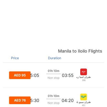
Manila to Iloilo Flights
Price
Duration
01h 10m
05:05
03:55
AED 95
طيران اسيا زيست
Non stop
306
01h 10m
05:30
04:20
AED 76
طيران سيبو باسفيك
Non stop
451