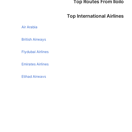
Top Routes From Iloilo
Manila Cebu Flights
Top International Airlines
Manila Davao Flights
Air Arabia
Manila Tokyo Flights
Manila Bangkok Flights
British Airways
Manila Puerto Princesa Flights
Flydubai Airlines
Manila El Nido Flights
Emirates Airlines
Manila London Flights
Etihad Airways
Manila Dumaguete Flights
Manila Kuala Lumpur Flights
Qatar Airways
Manila Dubai Flights
Turkish Airlines
Manila Caticlan Flights
Egyptair Express Airlines
Manila Tuguegarao Flights
Manila Tagbilaran Flights
Gulf Air Airlines