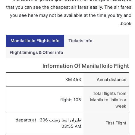
نعم، يتاح للمسافر خيار إنجاز إجراءات السفر في الرحلة من
that you can see the cheapest air fares easily. The air fares
إلى لويلو عبر الإنترنت أو في المطار.
you see here may not be available at the time you try and
هل يمكنني حجز فنادق متوسطة التكلفة بالقرب من مطار
book.
لويلو عبر الإنترنت؟
نعم، يمكن حجز فنادق متوسطة التكلفة بالقرب من المطار
Manila Iloilo Flights Info
Tickets Info
عبر اختيار فنادق كليرتريب.
Flight timings & Other info
هل يتيح لويلو مطار إمكانية تغيير الحفاض للأطفال؟
Information Of Manila Iloilo Flight
نعم، يتيح مطار لويلو المطور حديثا هذه الإمكانية للأطفال و
الرضع.
453 KM
Aerial distance
Total flights from
108 flights
Manila to Iloilo in a
week
طيران اسيا زيست 306 , departs at
First Flight
03:55 AM