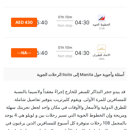
01h 10m
05:40
04:30
AED 430
الخطوط الجوية الفلبينية
Non stop
2139
01h 10m
05:40
04:30
--NA--
الاتحاد للطيران
Non stop
3965
أسئلة وأجوبة حول Manila إلى Iloilo الرحلات الجوية
هل صحيح أن Cebu Pacific Air تستغرق وقتا أقل في
قد يبدو حجز التذاكر للسفر للخارج إجراءً معقداً ولاسيما بالنسبة
رحلة مباشرة من إلىلويلو مما تستغرقه الخطوط الجوية
للمسافرين للمرة الأولى. ويقوم كليرتريب بتوفير تفاصيل شاملة
الأخرى؟
للطرق الدولية والأسعار والأوقات في مكان واحد لجعل تجربتك سهلة
نعم. توفر كل من Cebu Pacific Air أسرع رحلات الطيران
ومريحة وإن الخطوط الجوية التي تسير رحلات بين و لويلو هي 4 يوجد
على هذا الطريق،
بالمجمل 108 رحلات متوفرة كل أسبوع للمسافرين الذين يرغبون في
هل توفر شركات الطيران مساحة إضافية للنوم؟