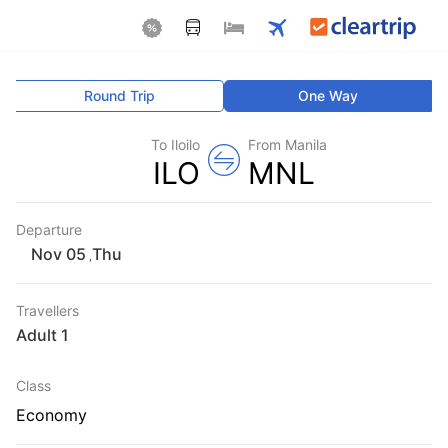
Round Trip
One Way
To Iloilo
From Manila
ILO
MNL
Departure
Thu
,
Travellers
1 Adult
Class
Economy