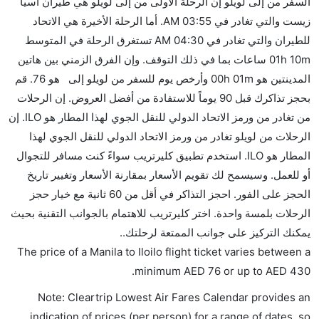
السفر من إلى لويلو إن الرحلة الأولى من إلى لويلو هي طيران اسيا
كثير من خطوط طيران درجة رجال الأعمال توفر مساحة
زيست والتي تغادر في 03:55 AM. أما الرحلة الأخيرة هي الاتحاد
إضافية للنوم.
للطيران والتي تغادر في 04:30 AM تستغرق الرحلة في المتوسط
هل يمكنني حمل طعامي الخاص؟
01h 10m ساعات بما في ذلك التوقف. وإن الفرق الزمني بين هاتين
نعم، يمكنك حمل طعامك الخاص، و لكن يجب أن يكون معبئا
المدينتين هو 00h 01m وأرخص يوم للسفر من لويلو إلى هو 76. قم
بشكل جيد.
بحجز تذاكرك قبل 90 يوماً للاستفادة من أفضل العروض. إن الرحلات
من تغادر من ورمز الاتحاد الدولي للنقل الجوي لهذا المطار هو ILO. إن
هل سيقدم لي الكحول على متن رحلة من إلى لويلو؟
الرحلات من لويلو تغادر من ورمز الاتحاد الدولي للنقل الجوي لهذا
لا تقدم شركة الطيران الكحول على متن رحلة داخلية. يتم
المطار هو ILO. استخدم تطبيق كليرتريب سواءً كنت مسافر للتجوال
تقديم الكحول على متن الرحلات الدولية فقط.
أو للعمل. وسيسمح لك تقويم الأسعار بمقارنة الأسعار وتغيير تاريخ
ما متوسط أسعار رحلة الدرجة الاقتصادية من إلى لويلو؟
الحجز على الفور. احجز التذاكر في أقل من 60 ثانية مع خيار حجز
تتراوح أسعار رحلة الدرجة الاقتصادية من AED 76 إلى AED
الرحلات بلمسة واحدة. اختر كليرتريب للاهتمام بالجوانب التقنية بحيث
430. طيران اسيا زيست, طيران سيبو باسفيك, الخطوط
يمكنك التركيز على جوانب الممتعة لرحلتك..
الجوية الفلبينية, and الاتحاد للطيران يوفرون تذاكر في هذا
The price of a Manila to Iloilo flight ticket varies between a
النطاق من الأسعار.
.
minimum
AED
76
or up to AED
430
هل اختيار إنجاز إجراءات السفر عبر الإنترنت متاح في رحلة
Note: Cleartrip Lowest Air Fares Calendar provides an
إلى لويلو؟
indication of prices (per person) for a range of dates, so