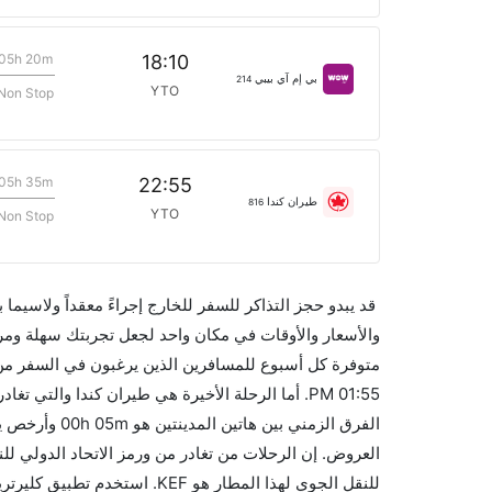
05h 20m
18:10
بي إم آي بيبي
214
YTO
Non Stop
05h 35m
22:55
طيران كندا
816
YTO
Non Stop
قد يبدو حجز التذاكر للسفر للخارج إجراءً معقداً ولاسيما
متوفرة كل أسبوع للمسافرين الذين يرغبون في السفر من إ
للنقل الجوي لهذا المطار هو F