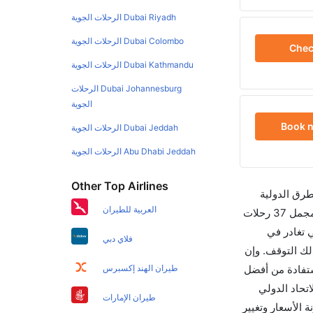
Dubai Riyadh الرحلات الجوية
Dubai Colombo الرحلات الجوية
Che
Dubai Kathmandu الرحلات الجوية
Dubai Johannesburg الرحلات
الجوية
Book 
Dubai Jeddah الرحلات الجوية
Abu Dhabi Jeddah الرحلات الجوية
Other Top Airlines
طرق الدولية
العربية للطيران
والأسعار والأوقات في مكان واحد لجعل تجربتك سهلة ومريحة وإن الخطوط الجوية التي تسير رحلات بين و ريكيافيك هي 3 يوجد بالمجمل 37 رحلات
 تغادر في
فلاي دبي
تستغرق الرحلة في المتوسط 05h 15m ساعات بما في ذلك التوقف. وإن
خص يوم للسفر من ريكيافيك إلى هو 1720. قم بحجز تذاكرك قبل 90 يوماً للاستفادة من أفضل
طيران الهند إكسبرس
يك تغادر من ورمز الاتحاد الدولي
طيران الإمارات
ارنة الأسعار وتغيير