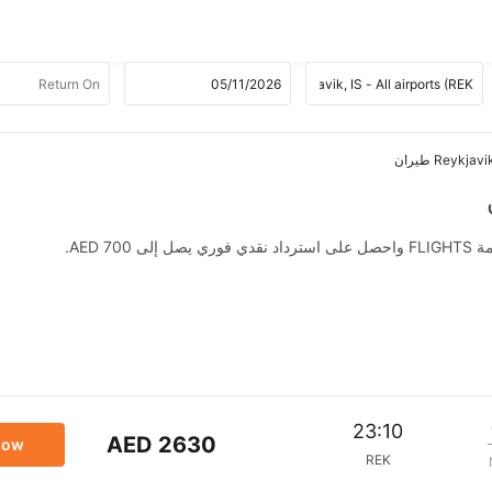
AED .
23:10
AED 2630
now
REK