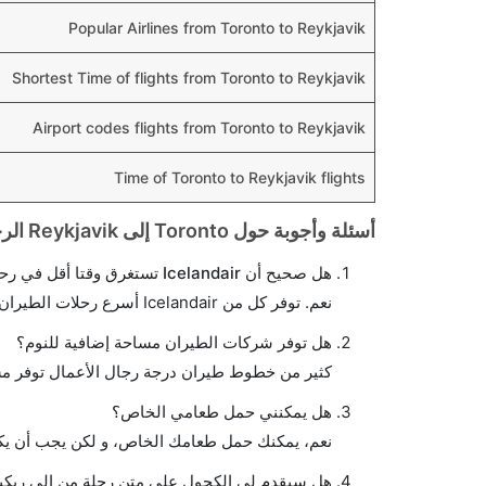
Popular Airlines from Toronto to Reykjavik
Shortest Time of flights from Toronto to Reykjavik
Airport codes flights from Toronto to Reykjavik
Time of Toronto to Reykjavik flights
أسئلة وأجوبة حول Toronto إلى Reykjavik الرحلات الجوية
هل صحيح أن Icelandair تستغرق وقتا أقل في رحلة مباشرة من إلىريكيافيك مما تستغرقه الخطوط الجوية الأخرى؟
نعم. توفر كل من Icelandair أسرع رحلات الطيران على هذا الطريق،
هل توفر شركات الطيران مساحة إضافية للنوم؟
كثير من خطوط طيران درجة رجال الأعمال توفر مس
هل يمكنني حمل طعامي الخاص؟
نعم، يمكنك حمل طعامك الخاص، و لكن يجب أن يكو
هل سيقدم لي الكحول على متن رحلة من إلى ريكي