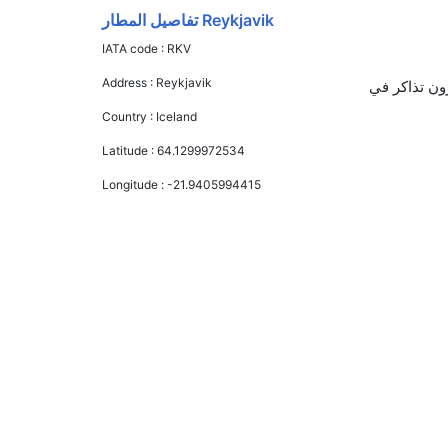
Reykjavik تفاصيل المطار
IATA code :
RKV
Address :
Reykjavik
سلندا, بي إم آي بيبي, and طيران كندا يوفرون تذاكر في
Country :
Iceland
Latitude :
64.1299972534
Longitude :
-21.9405994415