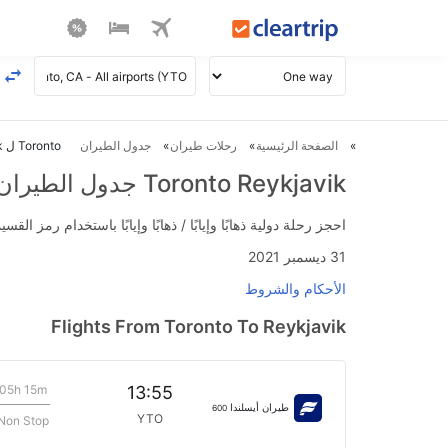
الصفحة الرئيسية
رحلات طيران
جدول الطيران
Toronto ل Reykjavik طيران
Toronto Reykjavik جدول الطيران
احجز رحلة دولية ذهابًا وإيابًا / ذهابًا وإيابًا باستخدام رمز القسيمة FLIGHTS واحصل على استرداد نقدي فوري يصل إلى 700
31 ديسمبر 2021
الأحكام والشروط
Flights From Toronto To Reykjavik
05h 15m
13:55
طيران أيسلندا
600
YTO
Non Stop