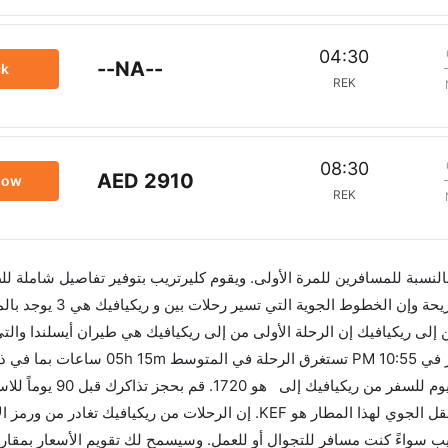
04:30
--NA--
ck
REK
08:30
AED 2910
now
REK
 بالنسبة للمسافرين للمرة الأولى. ويقوم كليرتريب بتوفير تفاصيل شاملة لل
لى ريكيافيك إن الرحلة الأولى من إلى ريكيافيك هي طيران أيسلندا والتي
01:55 PM. أما الرحلة الأخيرة هي طيران كندا والتي تغادر في 10:55 PM 
الفرق الزمني بين هاتين المدينتين هو 00h 05m وأر
العروض. إن الرحلات من تغادر من ورمز الاتحاد الدولي للنقل الجوي لهذا المطار هو KEF. إن الرحلات من ريكياف
KE. استخدم تطبيق كليرتريب سواءً كنت مسافر للتجوال أو للعمل. وسيسمح لك تقويم الأسعار بمق