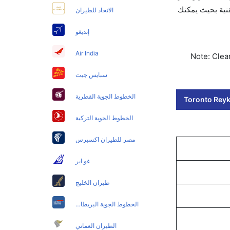
جوانب التقنية بحيث يمكنك
الاتحاد للطيران
إنديغو
Air India
Note: Clear
سبايس جيت
الخطوط الجوية القطرية
Toronto Reykj
الخطوط الجوية التركية
مصر للطيران اكسبرس
غو اير
طيران الخليج
الخطوط الجوية البريطانية
الطيران العماني