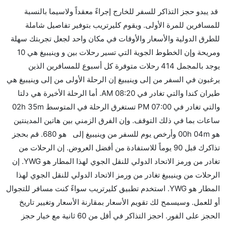
قد يبدو حجز التذاكر للسفر للخارج إجراءً معقداً ولاسيما بالنسبة
من إلىوينيبيغ مما تستغرقه الخطوط الجوية الأخرى؟
للمسافرين للمرة الأولى. ويقوم كليرتريب بتوفير تفاصيل شاملة
نعم. توفر كل من WestJet أسرع رحلات الطيران على هذا
للطرق الدولية والأسعار والأوقات في مكان واحد لجعل تجربتك سهلة
الطريق،
ومريحة وإن الخطوط الجوية التي تسير رحلات بين و وينيبيغ هي 10
هل توفر شركات الطيران مساحة إضافية للنوم؟
يوجد بالمجمل 414 رحلات متوفرة كل أسبوع للمسافرين الذين
كثير من خطوط طيران درجة رجال الأعمال توفر مساحة
يرغبون في السفر من إلى وينيبيغ إن الرحلة الأولى من إلى وينيبيغ هي
إضافية للنوم.
طيران كندا والتي تغادر في 08:20 AM. أما الرحلة الأخيرة هي دلتا
هل يمكنني حمل طعامي الخاص؟
والتي تغادر في 07:00 PM تستغرق الرحلة في المتوسط 02h 35m
نعم، يمكنك حمل طعامك الخاص، و لكن يجب أن يكون معبئا
ساعات بما في ذلك التوقف. وإن الفرق الزمني بين هاتين المدينتين
بشكل جيد.
هو 00h 04m وأرخص يوم للسفر من وينيبيغ إلى هو 680. قم بحجز
تذاكرك قبل 90 يوماً للاستفادة من أفضل العروض. إن الرحلات من
هل سيقدم لي الكحول على متن رحلة من إلى وينيبيغ؟
تغادر من ورمز الاتحاد الدولي للنقل الجوي لهذا المطار هو YWG. إن
لا تقدم شركة الطيران الكحول على متن رحلة داخلية. يتم
الرحلات من وينيبيغ تغادر من ورمز الاتحاد الدولي للنقل الجوي لهذا
تقديم الكحول على متن الرحلات الدولية فقط.
المطار هو YWG. استخدم تطبيق كليرتريب سواءً كنت مسافر للتجوال
ما متوسط أسعار رحلة الدرجة الاقتصادية من إلى وينيبيغ؟
أو للعمل. وسيسمح لك تقويم الأسعار بمقارنة الأسعار وتغيير تاريخ
تتراوح أسعار رحلة الدرجة الاقتصادية من AED 680 إلى
الحجز على الفور. احجز التذاكر في أقل من 60 ثانية مع خيار حجز
AED 770. طيران كندا, خطوط فريدوم الجوية , ويست