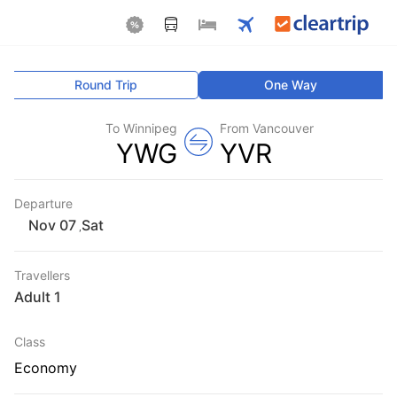
Round Trip
One Way
To Winnipeg
From Vancouver
YWG
YVR
Departure
Sat
,
Travellers
1 Adult
Class
Economy