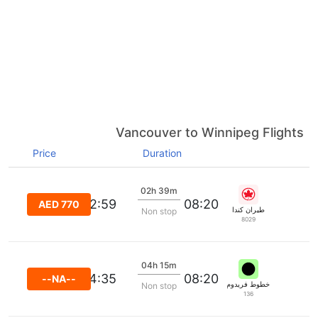
Vancouver to Winnipeg Flights
Price
Duration
02h 39m
12:59
08:20
AED 770
طيران كندا
Non stop
8029
04h 15m
14:35
08:20
--NA--
خطوط فريدوم الجوية
Non stop
136