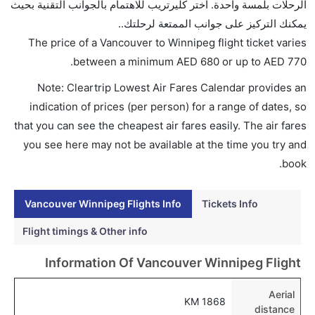
الرحلات بلمسة واحدة. اختر كليرتريب للاهتمام بالجوانب التقنية بحيث
جيت, خطوط كومينيتي الجوية , خطوط جنوب الصين
يمكنك التركيز على جوانب الممتعة لرحلتك..
الجوية, شرق الصين للطيران, الملكية الهولندية كي إل إم,
The price of a Vancouver to Winnipeg flight ticket varies
الخطوط الجوية الفرنسية, أنيبون, and دلتا يوفرون تذاكر
.
between a minimum
AED
680
or up to AED
770
في هذا النطاق من الأسعار.
Note: Cleartrip Lowest Air Fares Calendar provides an
هل اختيار إنجاز إجراءات السفر عبر الإنترنت متاح في رحلة
indication of prices (per person) for a range of dates, so
إلى وينيبيغ؟
that you can see the cheapest air fares easily. The air fares
نعم، يتاح للمسافر خيار إنجاز إجراءات السفر في الرحلة من
you see here may not be available at the time you try and
إلى وينيبيغ عبر الإنترنت أو في المطار.
book.
هل يمكنني حجز فنادق متوسطة التكلفة بالقرب من مطار
وينيبيغ عبر الإنترنت؟
Vancouver Winnipeg Flights Info
Tickets Info
نعم، يمكن حجز فنادق متوسطة التكلفة بالقرب من المطار
Flight timings & Other info
عبر اختيار فنادق كليرتريب.
Information Of Vancouver Winnipeg Flight
هل يتيح وينيبيغ مطار إمكانية تغيير الحفاض للأطفال؟
نعم، يتيح مطار وينيبيغ المطور حديثا هذه الإمكانية للأطفال
Aerial
1868 KM
و الرضع.
distance