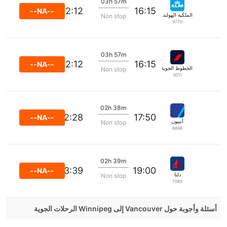
03h 57m
22:12
16:15
--NA--
الملكية الهولندية كي إل إم
Non stop
9770
03h 57m
22:12
16:15
--NA--
الخطوط الجوية الفرنسية
Non stop
3011
02h 38m
22:28
17:50
--NA--
أنيبون
Non stop
6848
02h 39m
23:39
19:00
--NA--
دلتا
Non stop
7065
أسئلة وأجوبة حول Vancouver إلى Winnipeg الرحلات الجوية
هل صحيح أن WestJet تستغرق وقتا أقل في رحلة مباشرة