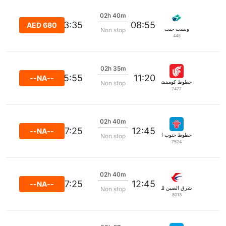
02h 40m
13:35
08:55
AED 680
ويست جيت
Non stop
448
02h 35m
15:55
11:20
--NA--
خطوط كومينيتي الجوية
Non stop
7477
02h 40m
17:25
12:45
--NA--
خطوط جنوب الصين الجوية
Non stop
7524
02h 40m
17:25
12:45
--NA--
شرق الصين للطيران
Non stop
8013