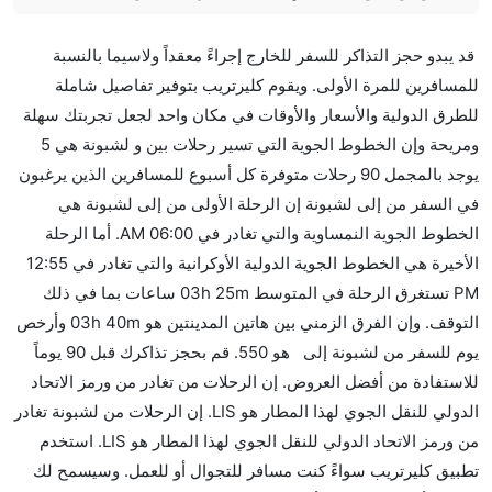
هل صحيح أن تستغرق وقتا أقل في رحلة مباشرة من
قد يبدو حجز التذاكر للسفر للخارج إجراءً معقداً ولاسيما بالنسبة
إلىلشبونة مما تستغرقه الخطوط الجوية الأخرى؟
للمسافرين للمرة الأولى. ويقوم كليرتريب بتوفير تفاصيل شاملة
نعم. توفر كل من أسرع رحلات الطيران على هذا الطريق،
للطرق الدولية والأسعار والأوقات في مكان واحد لجعل تجربتك سهلة
هل توفر شركات الطيران مساحة إضافية للنوم؟
ومريحة وإن الخطوط الجوية التي تسير رحلات بين و لشبونة هي 5
كثير من خطوط طيران درجة رجال الأعمال توفر مساحة
يوجد بالمجمل 90 رحلات متوفرة كل أسبوع للمسافرين الذين يرغبون
إضافية للنوم.
في السفر من إلى لشبونة إن الرحلة الأولى من إلى لشبونة هي
هل يمكنني حمل طعامي الخاص؟
الخطوط الجوية النمساوية والتي تغادر في 06:00 AM. أما الرحلة
نعم، يمكنك حمل طعامك الخاص، و لكن يجب أن يكون معبئا
الأخيرة هي الخطوط الجوية الدولية الأوكرانية والتي تغادر في 12:55
بشكل جيد.
PM تستغرق الرحلة في المتوسط 03h 25m ساعات بما في ذلك
التوقف. وإن الفرق الزمني بين هاتين المدينتين هو 03h 40m وأرخص
هل سيقدم لي الكحول على متن رحلة من إلى لشبونة؟
يوم للسفر من لشبونة إلى هو 550. قم بحجز تذاكرك قبل 90 يوماً
لا تقدم شركة الطيران الكحول على متن رحلة داخلية. يتم
للاستفادة من أفضل العروض. إن الرحلات من تغادر من ورمز الاتحاد
تقديم الكحول على متن الرحلات الدولية فقط.
الدولي للنقل الجوي لهذا المطار هو LIS. إن الرحلات من لشبونة تغادر
ما متوسط أسعار رحلة الدرجة الاقتصادية من إلى لشبونة؟
من ورمز الاتحاد الدولي للنقل الجوي لهذا المطار هو LIS. استخدم
تتراوح أسعار رحلة الدرجة الاقتصادية من AED 550 إلى
تطبيق كليرتريب سواءً كنت مسافر للتجوال أو للعمل. وسيسمح لك
AED 0. الخطوط الجوية النمساوية, طيران تاب البرتغال,