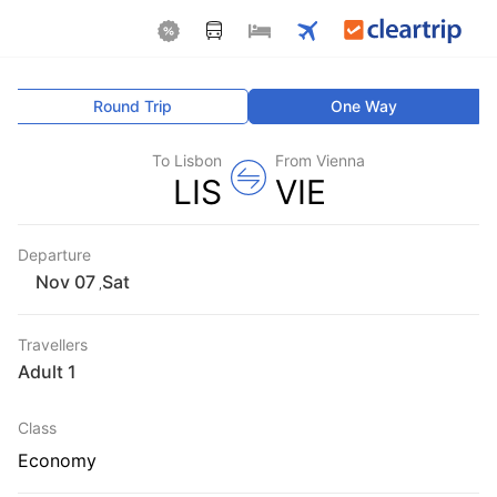
Round Trip
One Way
To Lisbon
From Vienna
LIS
VIE
Departure
Sat
,
Travellers
1 Adult
Class
Economy