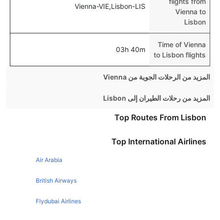
flights from
Vienna-VIE,Lisbon-LIS
Vienna to
Lisbon
Time of Vienna
03h 40m
to Lisbon flights
المزيد من الرحلات الجوية من Vienna
Vienna London Flights
المزيد من رحلات الطيران إلى Lisbon
Vienna Rome Flights
Manchester Lisbon Flights
Top Routes From Lisbon
Vienna Berlin Flights
Dublin Lisbon Flights
Top International Airlines
Vienna Brussels Flights
Paris Lisbon Flights
Vienna Madrid Flights
Air Arabia
Madrid Lisbon Flights
Vienna Venice Flights
Barcelona Lisbon Flights
British Airways
Vienna Milan Flights
Amsterdam Lisbon Flights
Flydubai Airlines
Vienna Zurich Flights
Toronto Lisbon Flights