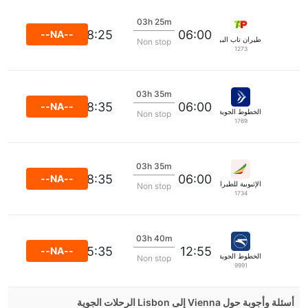
03h 25m
08:25
06:00
--NA--
طيران تاب البرتغال
Non stop
1273
03h 35m
08:35
06:00
--NA--
الخطوط الجوية ايجه
Non stop
1769
03h 35m
08:35
06:00
--NA--
الإثيوبية للطيران
Non stop
1734
03h 40m
15:35
12:55
--NA--
الخطوط الجوية الدولية الأوكرانية
Non stop
9991
أسئلة وأجوبة حول Vienna إلى Lisbon الرحلات الجوية