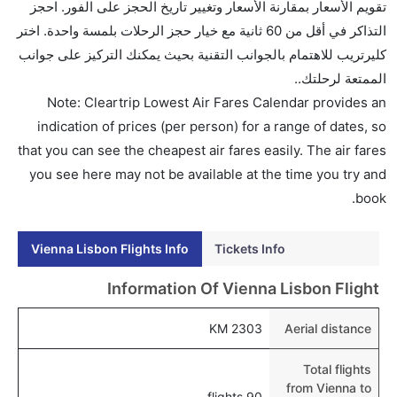
تقويم الأسعار بمقارنة الأسعار وتغيير تاريخ الحجز على الفور. احجز
الخطوط الجوية ايجه, الإثيوبية للطيران, and الخطوط
التذاكر في أقل من 60 ثانية مع خيار حجز الرحلات بلمسة واحدة. اختر
الجوية الدولية الأوكرانية يوفرون تذاكر في هذا النطاق من
كليرتريب للاهتمام بالجوانب التقنية بحيث يمكنك التركيز على جوانب
الأسعار.
الممتعة لرحلتك..
هل اختيار إنجاز إجراءات السفر عبر الإنترنت متاح في رحلة
Note: Cleartrip Lowest Air Fares Calendar provides an
إلى لشبونة؟
indication of prices (per person) for a range of dates, so
نعم، يتاح للمسافر خيار إنجاز إجراءات السفر في الرحلة من
that you can see the cheapest air fares easily. The air fares
إلى لشبونة عبر الإنترنت أو في المطار.
you see here may not be available at the time you try and
book.
هل يمكنني حجز فنادق متوسطة التكلفة بالقرب من مطار
لشبونة عبر الإنترنت؟
Vienna Lisbon Flights Info
Tickets Info
نعم، يمكن حجز فنادق متوسطة التكلفة بالقرب من المطار
عبر اختيار فنادق كليرتريب.
Information Of Vienna Lisbon Flight
هل يتيح لشبونة مطار إمكانية تغيير الحفاض للأطفال؟
2303 KM
Aerial distance
نعم، يتيح مطار لشبونة المطور حديثا هذه الإمكانية للأطفال
و الرضع.
Total flights
from Vienna to
90 flights