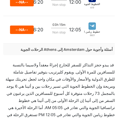
16:20
12:00
--NA--
الخطوط الجوية ايجه
Non stop
619
03h 15m
16:20
12:05
--NA--
خطوط زيامن الجوية
Non stop
9601
أسئلة وأجوبة حول Amsterdam إلى Athens الرحلات الجوية
هل صحيح أن Pegasus تستغرق وقتا أقل في رحلة مباشرة
قد يبدو حجز التذاكر للسفر للخارج إجراءً معقداً ولاسيما بالنسبة
من إلىأثينا مما تستغرقه الخطوط الجوية الأخرى؟
للمسافرين للمرة الأولى. ويقوم كليرتريب بتوفير تفاصيل شاملة
نعم. توفر كل من Pegasus أسرع رحلات الطيران على هذا
للطرق الدولية والأسعار والأوقات في مكان واحد لجعل تجربتك سهلة
الطريق،
ومريحة وإن الخطوط الجوية التي تسير رحلات بين و أثينا هي 6 يوجد
هل توفر شركات الطيران مساحة إضافية للنوم؟
بالمجمل 73 رحلات متوفرة كل أسبوع للمسافرين الذين يرغبون في
كثير من خطوط طيران درجة رجال الأعمال توفر مساحة
السفر من إلى أثينا إن الرحلة الأولى من إلى أثينا هي خطوط
إضافية للنوم.
ترانسافيا الجوية والتي تغادر في 05:05 AM. أما الرحلة الأخيرة هي
هل يمكنني حمل طعامي الخاص؟
خطوط زيامن الجوية والتي تغادر في 12:05 PM تستغرق الرحلة في