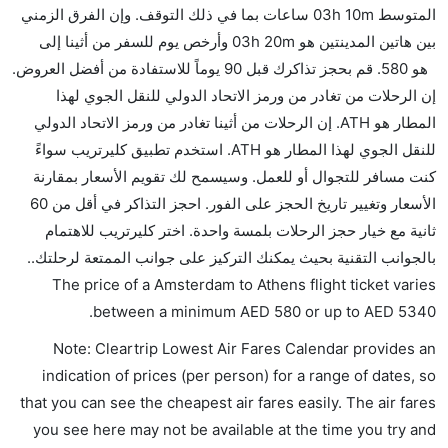
نعم، يمكنك حمل طعامك الخاص، و لكن يجب أن يكون معبئا
المتوسط 03h 10m ساعات بما في ذلك التوقف. وإن الفرق الزمني
بشكل جيد.
بين هاتين المدينتين هو 03h 20m وأرخص يوم للسفر من أثينا إلى
هو 580. قم بحجز تذاكرك قبل 90 يوماً للاستفادة من أفضل العروض.
هل سيقدم لي الكحول على متن رحلة من إلى أثينا؟
إن الرحلات من تغادر من ورمز الاتحاد الدولي للنقل الجوي لهذا
لا تقدم شركة الطيران الكحول على متن رحلة داخلية. يتم
المطار هو ATH. إن الرحلات من أثينا تغادر من ورمز الاتحاد الدولي
تقديم الكحول على متن الرحلات الدولية فقط.
للنقل الجوي لهذا المطار هو ATH. استخدم تطبيق كليرتريب سواءً
ما متوسط أسعار رحلة الدرجة الاقتصادية من إلى أثينا؟
كنت مسافر للتجوال أو للعمل. وسيسمح لك تقويم الأسعار بمقارنة
تتراوح أسعار رحلة الدرجة الاقتصادية من AED 580 إلى
الأسعار وتغيير تاريخ الحجز على الفور. احجز التذاكر في أقل من 60
AED 5340. خطوط ترانسافيا الجوية, خطوط جنوب الصين
ثانية مع خيار حجز الرحلات بلمسة واحدة. اختر كليرتريب للاهتمام
الجوية, دلتا, الخطوط الجوية الكينية, الخطوط الجوية ايجه,
بالجوانب التقنية بحيث يمكنك التركيز على جوانب الممتعة لرحلتك..
and خطوط زيامن الجوية يوفرون تذاكر في هذا النطاق من
The price of a Amsterdam to Athens flight ticket varies
الأسعار.
.
between a minimum
AED
580
or up to AED
5340
هل اختيار إنجاز إجراءات السفر عبر الإنترنت متاح في رحلة
Note: Cleartrip Lowest Air Fares Calendar provides an
إلى أثينا؟
indication of prices (per person) for a range of dates, so
نعم، يتاح للمسافر خيار إنجاز إجراءات السفر في الرحلة من
that you can see the cheapest air fares easily. The air fares
إلى أثينا عبر الإنترنت أو في المطار.
you see here may not be available at the time you try and