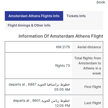
هل يمكنني حجز فنادق متوسطة التكلفة بالقرب من مطار
book.
أثينا عبر الإنترنت؟
نعم، يمكن حجز فنادق متوسطة التكلفة بالقرب من المطار
Amsterdam Athens Flights Info
Tickets Info
عبر اختيار فنادق كليرتريب.
Flight timings & Other info
هل يتيح أثينا مطار إمكانية تغيير الحفاض للأطفال؟
Information Of Amsterdam Athens Flight
نعم، يتيح مطار أثينا المطور حديثا هذه الإمكانية للأطفال و
الرضع.
2179 KM
Aerial distance
Total flights from
Amsterdam to
73 flights
Athens in a
week
خطوط ترانسافيا الجوية 6867 , departs at
First Flight
05:05 AM
خطوط زيامن الجوية 9601 , departs at
Last Flight
12:05 PM