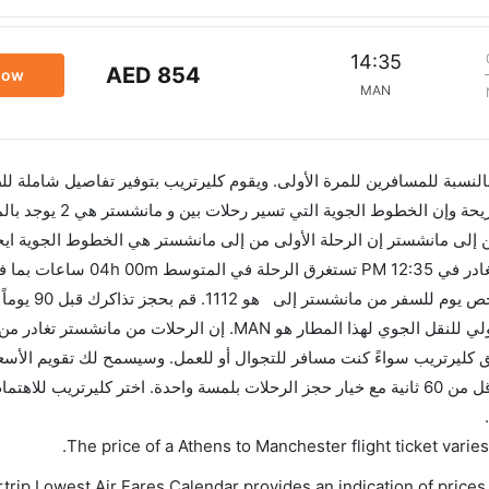
14:35
AED 854
now
MAN
 بالنسبة للمسافرين للمرة الأولى. ويقوم كليرتريب بتوفير تفاصيل شاملة لل
إلى مانشستر إن الرحلة الأولى من إلى مانشستر هي الخطوط الجوية ايجه
في 08:40 AM. أما الرحلة الأخيرة هي ايزي جيت والتي تغادر في
وإن الفرق الزمني بين هاتين المدينتي
أفضل العروض. إن الرحلات من تغادر من ورمز الاتحاد الدولي للنقل الجوي لهذا المطار هو MAN. إن الرحل
هذا المطار هو MAN. استخدم تطبيق كليرتريب سواءً كنت مسافر للتجوال أو للعمل. وسيسمح لك تقويم ال
الأسعار وتغيير تاريخ الحجز على الفور. احجز التذاكر في أقل من 60 ثانية مع خيار حجز الرحلات بلمسة واحدة. اختر كليرتري
.
The price of a Athens to Manchester flight ticket var
trip Lowest Air Fares Calendar provides an indication of prices 