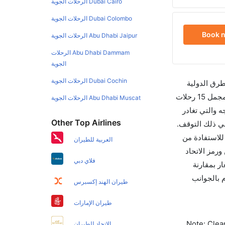
Dubai Cairo الرحلات الجوية
Dubai Colombo الرحلات الجوية
Book 
Abu Dhabi Jaipur الرحلات الجوية
Abu Dhabi Dammam الرحلات
الجوية
Dubai Cochin الرحلات الجوية
طرق الدولية
والأسعار والأوقات في مكان واحد لجعل تجربتك سهلة ومريحة وإن الخطوط الجوية التي تسير رحلات بين و مانشستر هي 2 يوجد بالمجمل 15 رحلات
Abu Dhabi Muscat الرحلات الجوية
 والتي تغادر
Other Top Airlines
 12:35 PM تستغرق الرحلة في المتوسط 04h 00m ساعات بما في ذلك التوقف.
ن هو 04h 05m وأرخص يوم للسفر من مانشستر إلى هو 1112. قم بحجز تذاكرك قبل 90 يوماً للاستفادة من
العربية للطيران
ات من مانشستر تغادر من ورمز الاتحاد
فلاي دبي
أسعار بمقارنة
ب للاهتمام بالجوانب
طيران الهند إكسبرس
طيران الإمارات
Note: Clear
الاتحاد للطيران