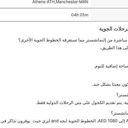
Athens-ATH,Manchester-MAN
04h 05m
احة إضافية للنوم.
ن معبئا بشكل جيد.
شستر؟
ة. يتم تقديم الكحول على متن الرحلات الدولية فقط.
مانشستر؟
تتراوح أسعار رحلة الدرجة الاقتصادية من AED 1112 إلى AED 1080. الخطوط الجوية ايجه and اي