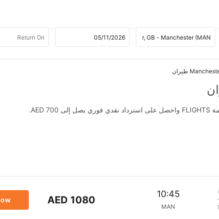
AED .
10:45
AED 1080
now
MAN