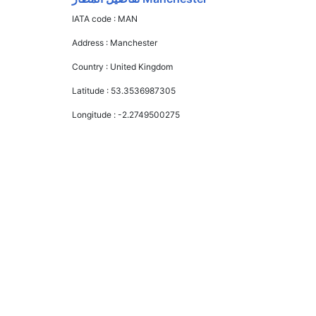
IATA code :
MAN
Address :
Manchester
Country :
United Kingdom
Latitude :
53.3536987305
Longitude :
-2.2749500275