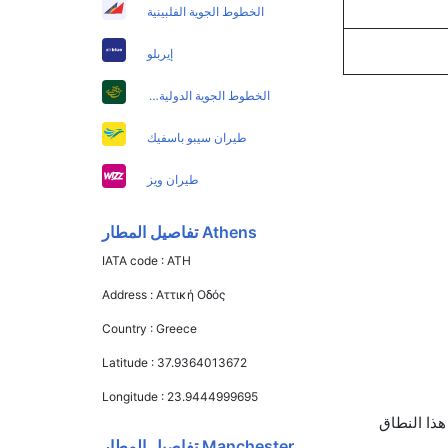
الخطوط الجوية الفلبينية
إيربلو
الخطوط الجوية الدولية الباكستانية
طيران سيبو باسفيك
طيران ويز
Athens تفاصيل المطار
IATA code :
ATH
Address :
Αττική Οδός
Country :
Greece
Latitude :
37.9364013672
Longitude :
23.9444999695
زي جيت يوفرون تذاكر في هذا النطاق
Manchester تفاصيل المطار