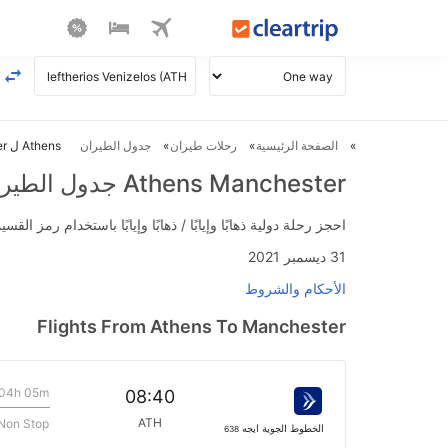
الصفحة الرئيسية
رحلات طيران
جدول الطيران
Athens ل Manchester طيران
Athens Manchester جدول الطيران
احجز رحلة دولية ذهابًا وإيابًا / ذهابًا وإيابًا باستخدام رمز القسيمة FLIGHTS واحصل على استرداد نقدي فوري يصل إلى 700
31 ديسمبر 2021
الأحكام والشروط
Flights From Athens To Manchester
04h 05m
08:40
ATH
Non Stop
الخطوط الجوية ايجه
638