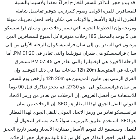
قد يبدو حجز التذاكر للسفر للخارج إجراءً معقداً ولاسيما بالنسبة
إلىسان فرانسيسكو مما تستغرقه الخطوط الجوية الأخرى؟
للمسافرين للمرة الأولى. ويقوم كليرتريب بتوفير تفاصيل شاملة
نعم. توفر كل من أسرع رحلات الطيران على هذا الطريق،
للطرق الدولية والأسعار والأوقات في مكان واحد لجعل تجربتك سهلة
هل توفر شركات الطيران مساحة إضافية للنوم؟
ومريحة وإن الخطوط الجوية التي تسير رحلات بين و سان فرانسيسكو
كثير من خطوط طيران درجة رجال الأعمال توفر مساحة
هي 5 يوجد بالمجمل 185 رحلات متوفرة كل أسبوع للمسافرين الذين
إضافية للنوم.
يرغبون في السفر من إلى سان فرانسيسكو إن الرحلة الأولى من إلى
هل يمكنني حمل طعامي الخاص؟
سان فرانسيسكو هي طيران نيوزيلندا والتي تغادر في 01:20 PM. أما
نعم، يمكنك حمل طعامك الخاص، و لكن يجب أن يكون معبئا
الرحلة الأخيرة هي لوفتهانزا والتي تغادر في 07:45 PM تستغرق
بشكل جيد.
الرحلة في المتوسط 12h 20m ساعات بما في ذلك التوقف. وإن
الفرق الزمني بين هاتين المدينتين هو 12h 20m وأرخص يوم للسفر
هل سيقدم لي الكحول على متن رحلة من إلى سان
من سان فرانسيسكو إلى هو 2730. قم بحجز تذاكرك قبل 90 يوماً
فرانسيسكو؟
للاستفادة من أفضل العروض. إن الرحلات من تغادر من ورمز الاتحاد
لا تقدم شركة الطيران الكحول على متن رحلة داخلية. يتم
الدولي للنقل الجوي لهذا المطار هو SFO. إن الرحلات من سان
تقديم الكحول على متن الرحلات الدولية فقط.
فرانسيسكو تغادر من ورمز الاتحاد الدولي للنقل الجوي لهذا المطار
ما متوسط أسعار رحلة الدرجة الاقتصادية من إلى سان
هو SFO. استخدم تطبيق كليرتريب سواءً كنت مسافر للتجوال أو
فرانسيسكو؟
للعمل. وسيسمح لك تقويم الأسعار بمقارنة الأسعار وتغيير تاريخ الحجز
تتراوح أسعار رحلة الدرجة الاقتصادية من AED 2730 إلى
على الفور. احجز التذاكر في أقل من 60 ثانية مع خيار حجز الرحلات