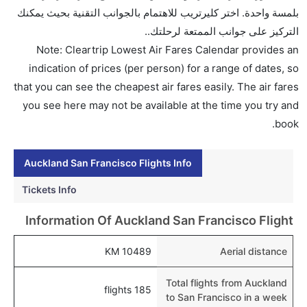
AED 0. طيران نيوزيلندا, المتحدة, فيرجن أتلانتيك, طيران
بلمسة واحدة. اختر كليرتريب للاهتمام بالجوانب التقنية بحيث يمكنك
كندا, and لوفتهانزا يوفرون تذاكر في هذا النطاق من
التركيز على جوانب الممتعة لرحلتك..
الأسعار.
Note: Cleartrip Lowest Air Fares Calendar provides an
هل اختيار إنجاز إجراءات السفر عبر الإنترنت متاح في رحلة
indication of prices (per person) for a range of dates, so
إلى سان فرانسيسكو؟
that you can see the cheapest air fares easily. The air fares
نعم، يتاح للمسافر خيار إنجاز إجراءات السفر في الرحلة من
you see here may not be available at the time you try and
إلى سان فرانسيسكو عبر الإنترنت أو في المطار.
book.
هل يمكنني حجز فنادق متوسطة التكلفة بالقرب من مطار
Auckland San Francisco Flights Info
سان فرانسيسكو عبر الإنترنت؟
نعم، يمكن حجز فنادق متوسطة التكلفة بالقرب من المطار
Tickets Info
عبر اختيار فنادق كليرتريب.
Information Of Auckland San Francisco Flight
هل يتيح سان فرانسيسكو مطار إمكانية تغيير الحفاض
للأطفال؟
10489 KM
Aerial distance
نعم، يتيح مطار سان فرانسيسكو المطور حديثا هذه
Total flights from Auckland
الإمكانية للأطفال و الرضع.
185 flights
to San Francisco in a week