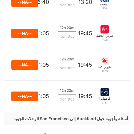
06:40
13:20
--NA--
المتحدة
Non stop
916
12h 20m
11:05
19:45
--NA--
فيرجن أتلانتيك
Non stop
7408
12h 20m
11:05
19:45
--NA--
طيران كندا
Non stop
6103
12h 20m
11:05
19:45
--NA--
لوفتهانزا
Non stop
7157
أسئلة وأجوبة حول Auckland إلى San Francisco الرحلات الجوية
هل صحيح أن تستغرق وقتا أقل في رحلة مباشرة من