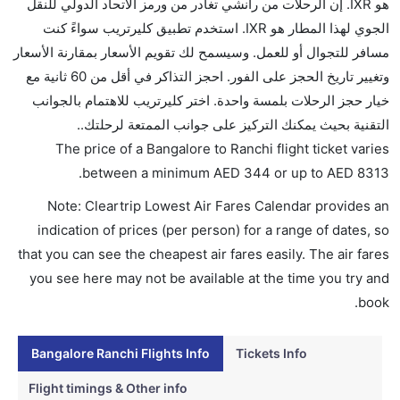
هو IXR. إن الرحلات من رانشي تغادر من ورمز الاتحاد الدولي للنقل
لا تقدم شركة الطيران الكحول على متن رحلة داخلية. يتم
الجوي لهذا المطار هو IXR. استخدم تطبيق كليرتريب سواءً كنت
تقديم الكحول على متن الرحلات الدولية فقط.
مسافر للتجوال أو للعمل. وسيسمح لك تقويم الأسعار بمقارنة الأسعار
ما متوسط أسعار رحلة الدرجة الاقتصادية من إلى رانشي؟
وتغيير تاريخ الحجز على الفور. احجز التذاكر في أقل من 60 ثانية مع
تتراوح أسعار رحلة الدرجة الاقتصادية من AED 344 إلى
خيار حجز الرحلات بلمسة واحدة. اختر كليرتريب للاهتمام بالجوانب
AED 8313. إنديغو, غو اير, and خطوط مالي الجوية
التقنية بحيث يمكنك التركيز على جوانب الممتعة لرحلتك..
يوفرون تذاكر في هذا النطاق من الأسعار.
The price of a Bangalore to Ranchi flight ticket varies
هل اختيار إنجاز إجراءات السفر عبر الإنترنت متاح في رحلة
.
between a minimum
AED
344
or up to AED
8313
إلى رانشي؟
Note: Cleartrip Lowest Air Fares Calendar provides an
نعم، يتاح للمسافر خيار إنجاز إجراءات السفر في الرحلة من
indication of prices (per person) for a range of dates, so
إلى رانشي عبر الإنترنت أو في المطار.
that you can see the cheapest air fares easily. The air fares
هل يمكنني حجز فنادق متوسطة التكلفة بالقرب من مطار
you see here may not be available at the time you try and
رانشي عبر الإنترنت؟
book.
نعم، يمكن حجز فنادق متوسطة التكلفة بالقرب من المطار
عبر اختيار فنادق كليرتريب.
Bangalore Ranchi Flights Info
Tickets Info
هل يتيح رانشي مطار إمكانية تغيير الحفاض للأطفال؟
Flight timings & Other info