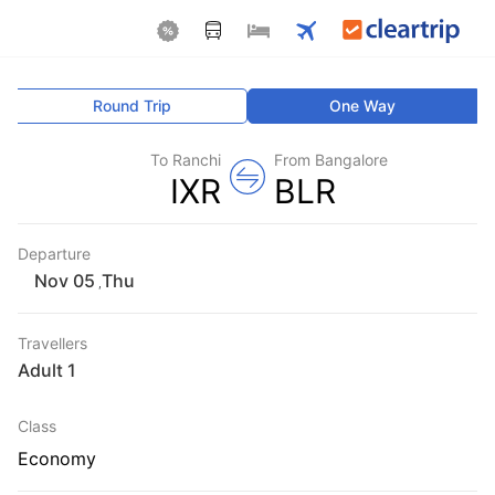
Round Trip
One Way
To Ranchi
From Bangalore
IXR
BLR
Departure
Thu
,
Travellers
1 Adult
Class
Economy