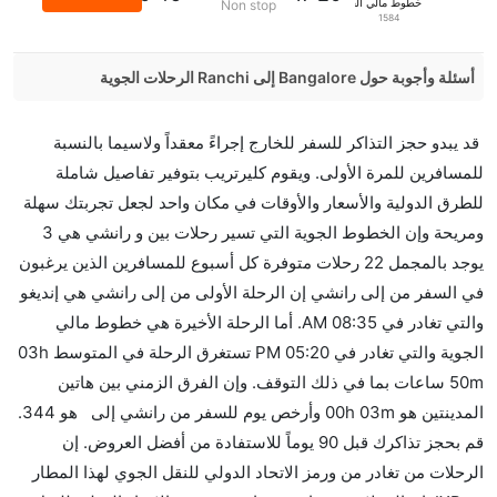
خطوط مالي الجوية
Non stop
1584
أسئلة وأجوبة حول Bangalore إلى Ranchi الرحلات الجوية
هل صحيح أن GO FIRST تستغرق وقتا أقل في رحلة
قد يبدو حجز التذاكر للسفر للخارج إجراءً معقداً ولاسيما بالنسبة
مباشرة من إلىرانشي مما تستغرقه الخطوط الجوية
للمسافرين للمرة الأولى. ويقوم كليرتريب بتوفير تفاصيل شاملة
الأخرى؟
للطرق الدولية والأسعار والأوقات في مكان واحد لجعل تجربتك سهلة
نعم. توفر كل من GO FIRST أسرع رحلات الطيران على
ومريحة وإن الخطوط الجوية التي تسير رحلات بين و رانشي هي 3
هذا الطريق،
يوجد بالمجمل 22 رحلات متوفرة كل أسبوع للمسافرين الذين يرغبون
هل توفر شركات الطيران مساحة إضافية للنوم؟
في السفر من إلى رانشي إن الرحلة الأولى من إلى رانشي هي إنديغو
كثير من خطوط طيران درجة رجال الأعمال توفر مساحة
والتي تغادر في 08:35 AM. أما الرحلة الأخيرة هي خطوط مالي
إضافية للنوم.
الجوية والتي تغادر في 05:20 PM تستغرق الرحلة في المتوسط 03h
هل يمكنني حمل طعامي الخاص؟
50m ساعات بما في ذلك التوقف. وإن الفرق الزمني بين هاتين
نعم، يمكنك حمل طعامك الخاص، و لكن يجب أن يكون معبئا
المدينتين هو 00h 03m وأرخص يوم للسفر من رانشي إلى هو 344.
بشكل جيد.
قم بحجز تذاكرك قبل 90 يوماً للاستفادة من أفضل العروض. إن
الرحلات من تغادر من ورمز الاتحاد الدولي للنقل الجوي لهذا المطار
هل سيقدم لي الكحول على متن رحلة من إلى رانشي؟