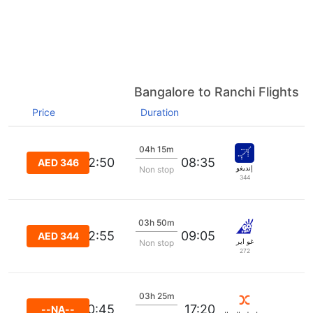
Bangalore to Ranchi Flights
Price
Duration
04h 15m
12:50
08:35
AED 346
إنديغو
Non stop
344
03h 50m
12:55
09:05
AED 344
غو اير
Non stop
272
03h 25m
20:45
17:20
--NA--