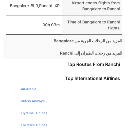
Airport codes flights from
Bangalore-BLR,Ranchi-IXR
Bangalore to Ranchi
Time of Bangalore to Ranchi
00h 03m
flights
المزيد من الرحلات الجوية من Bangalore
Bangalore Mumbai Flights
المزيد من رحلات الطيران إلى Ranchi
Bangalore Hyderabad Flights
Mumbai Ranchi Flights
Top Routes From Ranchi
Bangalore Kolkata Flights
Kolkata Ranchi Flights
Top International Airlines
Bangalore Goa Flights
Patna Ranchi Flights
Bangalore Pune Flights
Air Arabia
Hyderabad Ranchi Flights
Bangalore Guwahati Flights
New Delhi Ranchi Flights
British Airways
Bangalore Jaipur Flights
Bhubaneswar Ranchi Flights
Flydubai Airlines
Bangalore Chennai Flights
Emirates Airlines
Bangalore Patna Flights